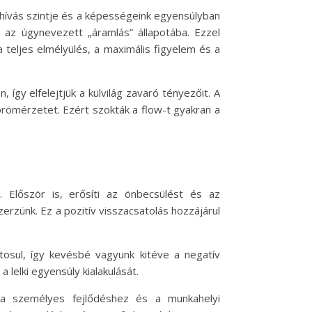
 kihívás szintje és a képességeink egyensúlyban
 az úgynevezett „áramlás” állapotába. Ezzel
teljes elmélyülés, a maximális figyelem és a
így elfelejtjük a külvilág zavaró tényezőit. A
örömérzetet. Ezért szokták a flow-t gyakran a
Először is, erősíti az önbecsülést és az
rzünk. Ez a pozitív visszacsatolás hozzájárul
ntosul, így kevésbé vagyunk kitéve a negatív
lelki egyensúly kialakulását.
 a személyes fejlődéshez és a munkahelyi