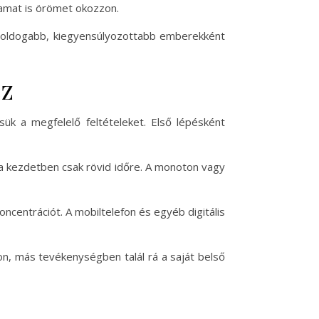
yamat is örömet okozzon.
en boldogabb, kiegyensúlyozottabb emberekként
ez
k a megfelelő feltételeket. Első lépésként
ha kezdetben csak rövid időre. A monoton vagy
ncentrációt. A mobiltelefon és egyéb digitális
on, más tevékenységben talál rá a saját belső