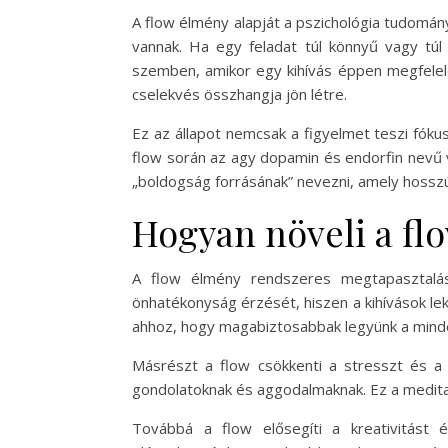
A flow élmény alapját a pszichológia tudománya
vannak. Ha egy feladat túl könnyű vagy túl
szemben, amikor egy kihívás éppen megfelelő
cselekvés összhangja jön létre.
Ez az állapot nemcsak a figyelmet teszi fókus
flow során az agy dopamin és endorfin nevű v
„boldogság forrásának” nevezni, amely hosszú
Hogyan növeli a flo
A flow élmény rendszeres megtapasztalás
önhatékonyság érzését, hiszen a kihívások le
ahhoz, hogy magabiztosabbak legyünk a minde
Másrészt a flow csökkenti a stresszt és a s
gondolatoknak és aggodalmaknak. Ez a meditatí
Továbbá a flow elősegíti a kreativitást