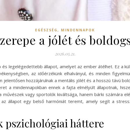
,
EGÉSZSÉG
MINDENNAPOK
zerepe a jólét és boldo
2026.05.21.
és legelégedettebb állapot, amelyet az ember átélhet. Ez a külö
ékenységben, az időérzékünk elhalványul, és minden figyelmünk
jelentősen hozzájárulnak a mentális jólét és a hosszú távú bo
et a mindennapokban ennek a fajta elmélyült állapotnak, hisze
a művészek vagy sportolók kiváltsága, hanem bárki számára elé
 az állapot egy belső harmóniát teremt, amely segít a stress
 pszichológiai háttere