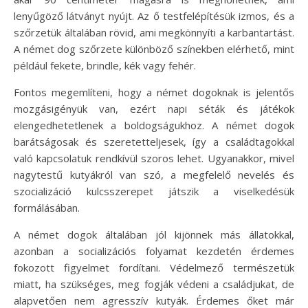
lenyűgöző látványt nyújt. Az ő testfelépítésük izmos, és a
szőrzetük általában rövid, ami megkönnyíti a karbantartást.
A német dog szőrzete különböző színekben elérhető, mint
például fekete, brindle, kék vagy fehér.
Fontos megemlíteni, hogy a német dogoknak is jelentős
mozgásigényük van, ezért napi séták és játékok
elengedhetetlenek a boldogságukhoz. A német dogok
barátságosak és szeretetteljesek, így a családtagokkal
való kapcsolatuk rendkívül szoros lehet. Ugyanakkor, mivel
nagytestű kutyákról van szó, a megfelelő nevelés és
szocializáció kulcsszerepet játszik a viselkedésük
formálásában.
A német dogok általában jól kijönnek más állatokkal,
azonban a socializációs folyamat kezdetén érdemes
fokozott figyelmet fordítani. Védelmező természetük
miatt, ha szükséges, meg fogják védeni a családjukat, de
alapvetően nem agresszív kutyák. Érdemes őket már