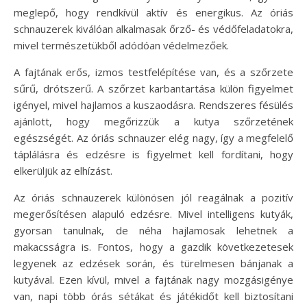
meglepő, hogy rendkívül aktív és energikus. Az óriás
schnauzerek kiválóan alkalmasak őrző- és védőfeladatokra,
mivel természetükből adódóan védelmezőek.
A fajtának erős, izmos testfelépítése van, és a szőrzete
sűrű, drótszerű. A szőrzet karbantartása külön figyelmet
igényel, mivel hajlamos a kuszaodásra. Rendszeres fésülés
ajánlott, hogy megőrizzük a kutya szőrzetének
egészségét. Az óriás schnauzer elég nagy, így a megfelelő
táplálásra és edzésre is figyelmet kell fordítani, hogy
elkerüljük az elhízást.
Az óriás schnauzerek különösen jól reagálnak a pozitív
megerősítésen alapuló edzésre. Mivel intelligens kutyák,
gyorsan tanulnak, de néha hajlamosak lehetnek a
makacsságra is. Fontos, hogy a gazdik következetesek
legyenek az edzések során, és türelmesen bánjanak a
kutyával. Ezen kívül, mivel a fajtának nagy mozgásigénye
van, napi több órás sétákat és játékidőt kell biztosítani