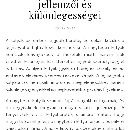
jellemzői és
különlegességei
2025.06.04.
A kutyák az ember legjobb barátai, és sokan közülük a
legnagyobb fajták közül kerülnek ki. A nagytestű kutyák
nemcsak lenyűgözőek a méretük miatt, hanem sok
esetben különleges karakterrel és egyedi személyiséggel
is bírnak. Az ilyen kutyák gyakran hűséges társak, és az
emberek életének szerves részévé válnak. A legnagyobb
kutyafajták nemcsak impozáns megjelenésükkel, hanem
különleges igényeikkel is megkövetelik a gazdáik figyelmét.
A nagytestű kutyák számos fajtát magukban foglalnak, és
mindegyiküknek megvan a maga sajátos jellemzője. A
tenyésztők és a kutyabarátok számára fontos, hogy
megértsék, mit jelent a nagytestű kutya tartása, és milyen
kihívásokkal járhat. A nagy kutyák sokszor aktív életmódot