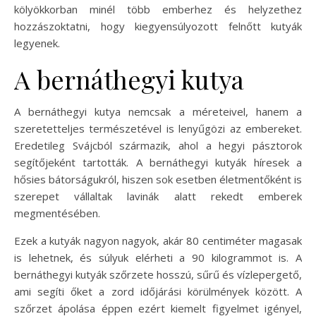
kölyökkorban minél több emberhez és helyzethez
hozzászoktatni, hogy kiegyensúlyozott felnőtt kutyák
legyenek.
A bernáthegyi kutya
A bernáthegyi kutya nemcsak a méreteivel, hanem a
szeretetteljes természetével is lenyűgözi az embereket.
Eredetileg Svájcból származik, ahol a hegyi pásztorok
segítőjeként tartották. A bernáthegyi kutyák híresek a
hősies bátorságukról, hiszen sok esetben életmentőként is
szerepet vállaltak lavinák alatt rekedt emberek
megmentésében.
Ezek a kutyák nagyon nagyok, akár 80 centiméter magasak
is lehetnek, és súlyuk elérheti a 90 kilogrammot is. A
bernáthegyi kutyák szőrzete hosszú, sűrű és vízlepergető,
ami segíti őket a zord időjárási körülmények között. A
szőrzet ápolása éppen ezért kiemelt figyelmet igényel,