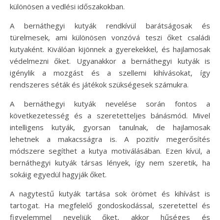
különösen a vedlési időszakokban.
A bernáthegyi kutyák rendkívül barátságosak és
türelmesek, ami különösen vonzóvá teszi őket családi
kutyaként. Kiválóan kijönnek a gyerekekkel, és hajlamosak
védelmezni őket. Ugyanakkor a bernáthegyi kutyák is
igénylik a mozgást és a szellemi kihívásokat, így
rendszeres séták és játékok szükségesek számukra.
A bernáthegyi kutyák nevelése során fontos a
következetesség és a szeretetteljes bánásmód. Mivel
intelligens kutyák, gyorsan tanulnak, de hajlamosak
lehetnek a makacsságra is. A pozitív megerősítés
módszere segíthet a kutya motiválásában. Ezen kívül, a
bernáthegyi kutyák társas lények, így nem szeretik, ha
sokáig egyedül hagyják őket.
A nagytestű kutyák tartása sok örömet és kihívást is
tartogat. Ha megfelelő gondoskodással, szeretettel és
figyelemmel neveljük őket, akkor hűséges és