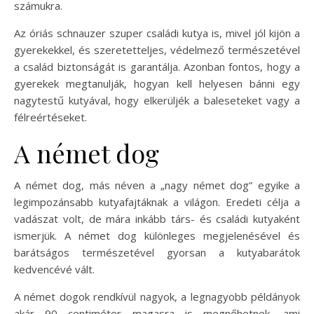
számukra.
Az óriás schnauzer szuper családi kutya is, mivel jól kijön a
gyerekekkel, és szeretetteljes, védelmező természetével
a család biztonságát is garantálja. Azonban fontos, hogy a
gyerekek megtanulják, hogyan kell helyesen bánni egy
nagytestű kutyával, hogy elkerüljék a baleseteket vagy a
félreértéseket.
A német dog
A német dog, más néven a „nagy német dog” egyike a
legimpozánsabb kutyafajtáknak a világon. Eredeti célja a
vadászat volt, de mára inkább társ- és családi kutyaként
ismerjük. A német dog különleges megjelenésével és
barátságos természetével gyorsan a kutyabarátok
kedvencévé vált.
A német dogok rendkívül nagyok, a legnagyobb példányok
akár 90 centiméter magasra is megnőhetnek, ami