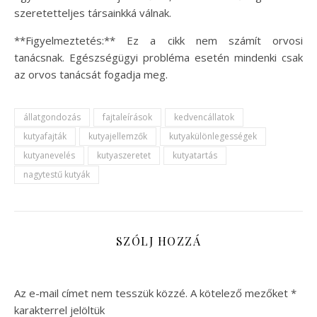
szeretetteljes társainkká válnak.
**Figyelmeztetés:** Ez a cikk nem számít orvosi
tanácsnak. Egészségügyi probléma esetén mindenki csak
az orvos tanácsát fogadja meg.
állatgondozás
fajtaleírások
kedvencállatok
kutyafajták
kutyajellemzők
kutyakülönlegességek
kutyanevelés
kutyaszeretet
kutyatartás
nagytestű kutyák
SZÓLJ HOZZÁ
Az e-mail címet nem tesszük közzé.
A kötelező mezőket
*
karakterrel jelöltük