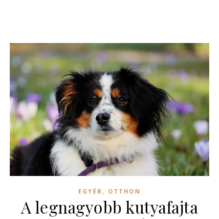
,
EGYÉB
OTTHON
A legnagyobb kutyafajta