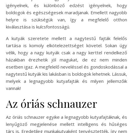
igényelnek, és különböző edzést igényelnek, hogy
boldogok és egészségesek maradjanak. Emellett nagyobb
helyre is szükségük van, így a megfelelő otthon
kiválasztása is kulcsfontosságú.
A kutyák szeretete mellett a nagytestű fajták felelős
tartása is komoly elkötelezettséget követel. Sokan úgy
vélik, hogy a nagy kutyák csak a nagy kerttel rendelkező
házakban érezhetik jól magukat, de ez nem minden
esetben igaz. A megfelelő neveléssel és gondoskodással a
nagytestű kutyák kis lakásban is boldogok lehetnek. Lássuk,
melyek a legnagyobb kutyafajták és milyen jellemzőik
vannak!
Az óriás schnauzer
Az óriás schnauzer egyike a legnagyobb kutyafajtáknak, és
lenyűgöző megjelenése mellett intelligens és hűséges
társ is. Eredetileg munkakutyaként tenyésztették, így nem