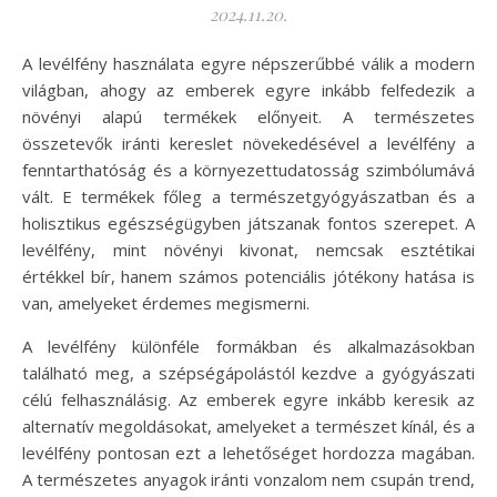
2024.11.20.
A levélfény használata egyre népszerűbbé válik a modern
világban, ahogy az emberek egyre inkább felfedezik a
növényi alapú termékek előnyeit. A természetes
összetevők iránti kereslet növekedésével a levélfény a
fenntarthatóság és a környezettudatosság szimbólumává
vált. E termékek főleg a természetgyógyászatban és a
holisztikus egészségügyben játszanak fontos szerepet. A
levélfény, mint növényi kivonat, nemcsak esztétikai
értékkel bír, hanem számos potenciális jótékony hatása is
van, amelyeket érdemes megismerni.
A levélfény különféle formákban és alkalmazásokban
található meg, a szépségápolástól kezdve a gyógyászati
célú felhasználásig. Az emberek egyre inkább keresik az
alternatív megoldásokat, amelyeket a természet kínál, és a
levélfény pontosan ezt a lehetőséget hordozza magában.
A természetes anyagok iránti vonzalom nem csupán trend,