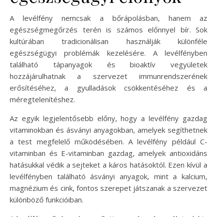
A levélfény nemcsak a bőrápolásban, hanem az
egészségmegőrzés terén is számos előnnyel bír. Sok
kultúrában tradicionálisan használják különféle
egészségügyi problémák kezelésére. A levélfényben
található tápanyagok és bioaktív vegyületek
hozzájárulhatnak a szervezet immunrendszerének
erősítéséhez, a gyulladások csökkentéséhez és a
méregtelenítéshez.
Az egyik legjelentősebb előny, hogy a levélfény gazdag
vitaminokban és ásványi anyagokban, amelyek segíthetnek
a test megfelelő működésében. A levélfény például C-
vitaminban és E-vitaminban gazdag, amelyek antioxidáns
hatásukkal védik a sejteket a káros hatásoktól. Ezen kívül a
levélfényben található ásványi anyagok, mint a kalcium,
magnézium és cink, fontos szerepet játszanak a szervezet
különböző funkcióiban.