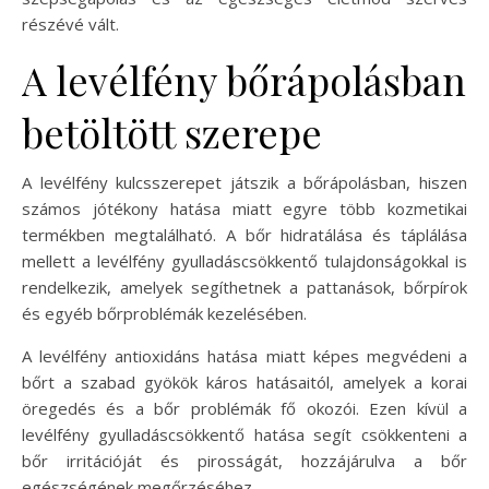
részévé vált.
A levélfény bőrápolásban
betöltött szerepe
A levélfény kulcsszerepet játszik a bőrápolásban, hiszen
számos jótékony hatása miatt egyre több kozmetikai
termékben megtalálható. A bőr hidratálása és táplálása
mellett a levélfény gyulladáscsökkentő tulajdonságokkal is
rendelkezik, amelyek segíthetnek a pattanások, bőrpírok
és egyéb bőrproblémák kezelésében.
A levélfény antioxidáns hatása miatt képes megvédeni a
bőrt a szabad gyökök káros hatásaitól, amelyek a korai
öregedés és a bőr problémák fő okozói. Ezen kívül a
levélfény gyulladáscsökkentő hatása segít csökkenteni a
bőr irritációját és pirosságát, hozzájárulva a bőr
egészségének megőrzéséhez.