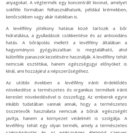
anyagokat. A végtermék egy koncentrált kivonat, amelyet
sokféle formában felhasználhatunk, például krémekben,
kenőcsökben vagy akár italokban is.
A levélfény jótékony hatásai közé tartozik a bőr
hidratálása, a gyulladások csökkentése és az antioxidáns
hatás. A bőrápolás mellett a levélfény általában a
hagyományos gyógyászatban is megtalálható, ahol
különféle panaszok kezelésére használják. A levélfény tehát
nemcsak esztétikai, hanem egészségügyi előnyöket is
kínál, ami hozzájárul a népszerűségéhez.
Az utóbbi években a levélfény iránti érdeklődés
növekedése a természetes és organikus termékek iránti
kereslet növekedésével is összefügg. Az emberek egyre
inkább tudatában vannak annak, hogy a természetes
összetevők használata nemcsak a bőrük egészségét
javítja, hanem a környezet védelmét is szolgálja. A
levélfény tehát egy olyan termék, amely a természetes
szépségápolás és az egészséges életmód szerves