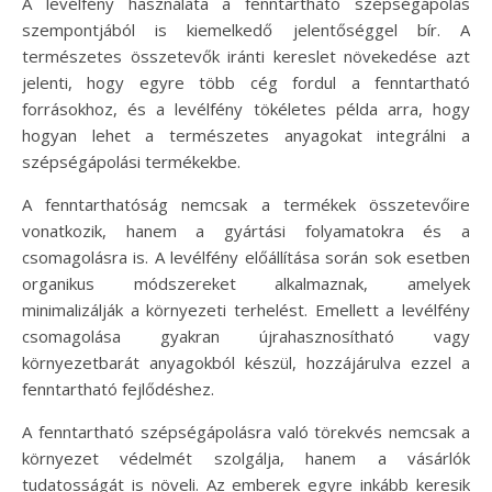
A levélfény használata a fenntartható szépségápolás
szempontjából is kiemelkedő jelentőséggel bír. A
természetes összetevők iránti kereslet növekedése azt
jelenti, hogy egyre több cég fordul a fenntartható
forrásokhoz, és a levélfény tökéletes példa arra, hogy
hogyan lehet a természetes anyagokat integrálni a
szépségápolási termékekbe.
A fenntarthatóság nemcsak a termékek összetevőire
vonatkozik, hanem a gyártási folyamatokra és a
csomagolásra is. A levélfény előállítása során sok esetben
organikus módszereket alkalmaznak, amelyek
minimalizálják a környezeti terhelést. Emellett a levélfény
csomagolása gyakran újrahasznosítható vagy
környezetbarát anyagokból készül, hozzájárulva ezzel a
fenntartható fejlődéshez.
A fenntartható szépségápolásra való törekvés nemcsak a
környezet védelmét szolgálja, hanem a vásárlók
tudatosságát is növeli. Az emberek egyre inkább keresik