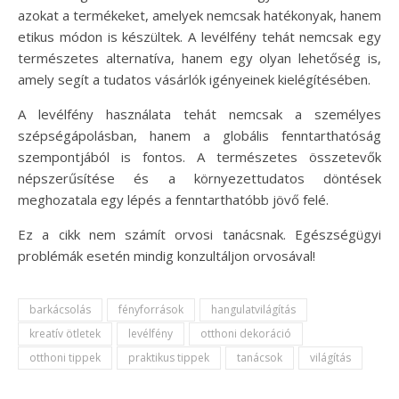
azokat a termékeket, amelyek nemcsak hatékonyak, hanem
etikus módon is készültek. A levélfény tehát nemcsak egy
természetes alternatíva, hanem egy olyan lehetőség is,
amely segít a tudatos vásárlók igényeinek kielégítésében.
A levélfény használata tehát nemcsak a személyes
szépségápolásban, hanem a globális fenntarthatóság
szempontjából is fontos. A természetes összetevők
népszerűsítése és a környezettudatos döntések
meghozatala egy lépés a fenntarthatóbb jövő felé.
Ez a cikk nem számít orvosi tanácsnak. Egészségügyi
problémák esetén mindig konzultáljon orvosával!
barkácsolás
fényforrások
hangulatvilágítás
kreatív ötletek
levélfény
otthoni dekoráció
otthoni tippek
praktikus tippek
tanácsok
világítás