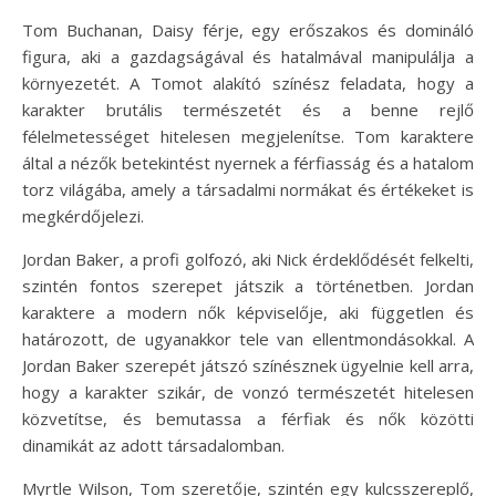
Tom Buchanan, Daisy férje, egy erőszakos és domináló
figura, aki a gazdagságával és hatalmával manipulálja a
környezetét. A Tomot alakító színész feladata, hogy a
karakter brutális természetét és a benne rejlő
félelmetességet hitelesen megjelenítse. Tom karaktere
által a nézők betekintést nyernek a férfiasság és a hatalom
torz világába, amely a társadalmi normákat és értékeket is
megkérdőjelezi.
Jordan Baker, a profi golfozó, aki Nick érdeklődését felkelti,
szintén fontos szerepet játszik a történetben. Jordan
karaktere a modern nők képviselője, aki független és
határozott, de ugyanakkor tele van ellentmondásokkal. A
Jordan Baker szerepét játszó színésznek ügyelnie kell arra,
hogy a karakter szikár, de vonzó természetét hitelesen
közvetítse, és bemutassa a férfiak és nők közötti
dinamikát az adott társadalomban.
Myrtle Wilson, Tom szeretője, szintén egy kulcsszereplő,