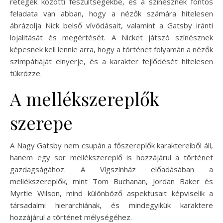
rétegek közötti feszültségekbe, és a színésznek fontos
feladata van abban, hogy a nézők számára hitelesen
ábrázolja Nick belső vívódásait, valamint a Gatsby iránti
lojalitását és megértését. A Nicket játszó színésznek
képesnek kell lennie arra, hogy a történet folyamán a nézők
szimpátiáját elnyerje, és a karakter fejlődését hitelesen
tükrözze.
A mellékszereplők
szerepe
A Nagy Gatsby nem csupán a főszereplők karaktereiből áll,
hanem egy sor mellékszereplő is hozzájárul a történet
gazdagságához. A Vígszínház előadásában a
mellékszereplők, mint Tom Buchanan, Jordan Baker és
Myrtle Wilson, mind különböző aspektusait képviselik a
társadalmi hierarchiának, és mindegyikük karaktere
hozzájárul a történet mélységéhez.