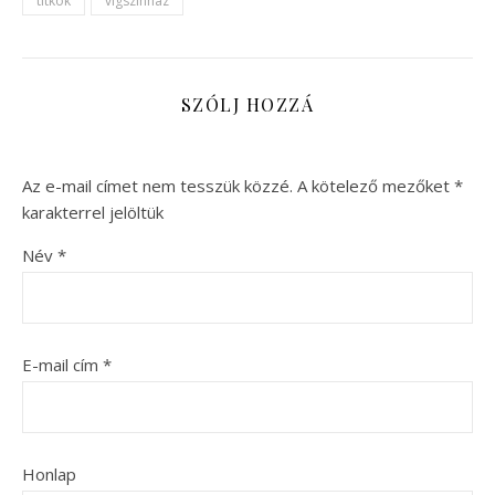
titkok
vígszínház
SZÓLJ HOZZÁ
Az e-mail címet nem tesszük közzé.
A kötelező mezőket
*
karakterrel jelöltük
Név
*
E-mail cím
*
Honlap