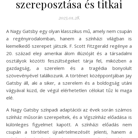
szereposztása és titkai
2025.01.28.
A Nagy Gatsby egy olyan klasszikus mű, amely nem csupán
a regényirodalomban, hanem a színházi világban is
kiemelkedő szerepet játszik. F. Scott Fitzgerald regénye a
20. század eleji amerikai álom illúzióját és a társadalmi
osztályok közötti feszültségeket tárja fel, miközben a
gazdagság, a szerelem és a tragédia bonyolult
szövevényével találkozunk. A történet középpontjában Jay
Gatsby áll, aki a siker, a szerelem és a boldogság utáni
vágyával küzd, de végül elérhetetlen célokat tűz ki maga
elé.
A Nagy Gatsby színpadi adaptációi az évek során számos
színház műsorán szerepeltek, és a Vígszínház előadása is
különleges figyelmet kapott. A színházi előadás nem
csupán a történet újraértelmezését jelenti, hanem a