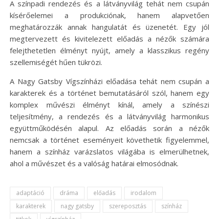
A színpadi rendezés és a látványvilág tehát nem csupán
kísérőelemei a produkciónak, hanem alapvetően
meghatározzák annak hangulatát és üzenetét. Egy jól
megtervezett és kivitelezett előadás a nézők számára
felejthetetlen élményt nyújt, amely a klasszikus regény
szellemiségét hűen tükrözi.
A Nagy Gatsby Vígszínházi előadása tehát nem csupán a
karakterek és a történet bemutatásáról szól, hanem egy
komplex művészi élményt kínál, amely a színészi
teljesítmény, a rendezés és a látványvilág harmonikus
együttműködésén alapul. Az előadás során a nézők
nemcsak a történet eseményeit követhetik figyelemmel,
hanem a színház varázslatos világába is elmerülhetnek,
ahol a művészet és a valóság határai elmosódnak.
adaptáció
dráma
előadás
irodalom
karakterek
nagy gatsby
szereposztás
színház