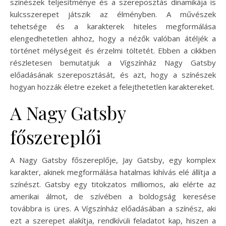
színészek teljesítménye és a szereposztás dinamikája is
kulcsszerepet játszik az élményben. A művészek
tehetsége és a karakterek hiteles megformálása
elengedhetetlen ahhoz, hogy a nézők valóban átéljék a
történet mélységeit és érzelmi töltetét. Ebben a cikkben
részletesen bemutatjuk a Vígszínház Nagy Gatsby
előadásának szereposztását, és azt, hogy a színészek
hogyan hozzák életre ezeket a felejthetetlen karaktereket.
A Nagy Gatsby
főszereplői
A Nagy Gatsby főszereplője, Jay Gatsby, egy komplex
karakter, akinek megformálása hatalmas kihívás elé állítja a
színészt. Gatsby egy titokzatos milliomos, aki elérte az
amerikai álmot, de szívében a boldogság keresése
továbbra is üres. A Vígszínház előadásában a színész, aki
ezt a szerepet alakítja, rendkívüli feladatot kap, hiszen a