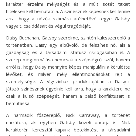
karakter érzelmi mélységét és a múlt sötét titkait
hitelesen kell bemutatnia. A színésznek képesnek kell lennie
arra, hogy a nézők számára átélhetővé tegye Gatsby
vágyait, csalódásait és végül tragédiáját.
Daisy Buchanan, Gatsby szerelme, szintén kulcsszereplő a
történetben. Daisy egy elbűvölő, de felszínes nő, aki a
gazdagság és a társadalmi státusz csillogásában él. A
szerep megformálása nemcsak a szépségről szól, hanem
arról is, hogy Daisy mennyire képes manipulálni a körülötte
lévőket, és milyen mély ellentmondásokat rejt a
személyisége. A Vígszínház produkciójában a Daisy-t
játszó színésznek ügyelnie kell arra, hogy a karaktere ne
csak a külső szépségét, hanem a belső konfliktusait is
bemutassa.
A harmadik főszereplő, Nick Carraway, a történet
narrátora, aki egyben Gatsby közeli barátja is. Nick
karakterén keresztül kapunk betekintést a társadalmi