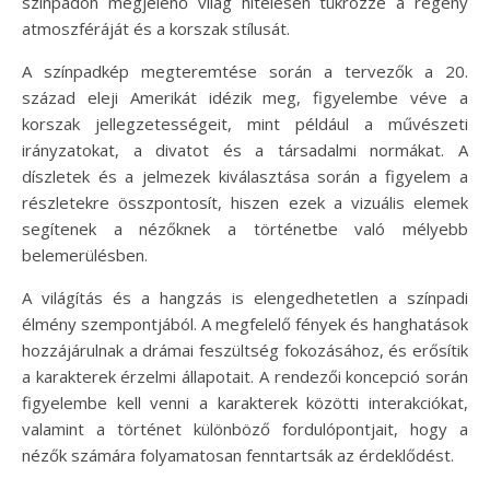
színpadon megjelenő világ hitelesen tükrözze a regény
atmoszféráját és a korszak stílusát.
A színpadkép megteremtése során a tervezők a 20.
század eleji Amerikát idézik meg, figyelembe véve a
korszak jellegzetességeit, mint például a művészeti
irányzatokat, a divatot és a társadalmi normákat. A
díszletek és a jelmezek kiválasztása során a figyelem a
részletekre összpontosít, hiszen ezek a vizuális elemek
segítenek a nézőknek a történetbe való mélyebb
belemerülésben.
A világítás és a hangzás is elengedhetetlen a színpadi
élmény szempontjából. A megfelelő fények és hanghatások
hozzájárulnak a drámai feszültség fokozásához, és erősítik
a karakterek érzelmi állapotait. A rendezői koncepció során
figyelembe kell venni a karakterek közötti interakciókat,
valamint a történet különböző fordulópontjait, hogy a
nézők számára folyamatosan fenntartsák az érdeklődést.