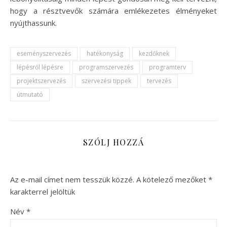
hogy a résztvevők számára emlékezetes élményeket
nyújthassunk.
eseményszervezés
hatékonyság
kezdőknek
lépésről lépésre
programszervezés
programterv
projektszervezés
szervezési tippek
tervezés
útmutató
SZÓLJ HOZZÁ
Az e-mail címet nem tesszük közzé.
A kötelező mezőket
*
karakterrel jelöltük
Név
*