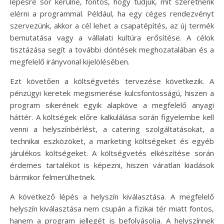
lépésre sor kerülne, fontos, hogy tudjuk, mit szeretnénk
elérni a programmal. Például, ha egy céges rendezvényt
szervezünk, akkor a cél lehet a csapatépítés, az új termék
bemutatása vagy a vállalati kultúra erősítése. A célok
tisztázása segít a további döntések meghozatalában és a
megfelelő irányvonal kijelölésében.
Ezt követően a költségvetés tervezése következik. A
pénzügyi keretek megismerése kulcsfontosságú, hiszen a
program sikerének egyik alapköve a megfelelő anyagi
háttér. A költségek előre kalkulálása során figyelembe kell
venni a helyszínbérlést, a catering szolgáltatásokat, a
technikai eszközöket, a marketing költségeket és egyéb
járulékos költségeket. A költségvetés elkészítése során
érdemes tartalékot is képezni, hiszen váratlan kiadások
bármikor felmerülhetnek.
A következő lépés a helyszín kiválasztása. A megfelelő
helyszín kiválasztása nem csupán a fizikai tér miatt fontos,
hanem a program jellegét is befolyásolja. A helyszínnek