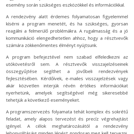
esemény során szükséges eszközökkel és információkkal.
A rendezvény alatt érdemes folyamatosan figyelemmel
kísérni a program menetét, és ha szükséges, gyorsan
reagálni a felmerülő problémákra. A rugalmasság és a jó
kommunikáció elengedhetetlen ahhoz, hogy a résztvevők
számára zökkenőmentes élményt nyújtsunk.
A program befejeztével nem szabad elfeledkezni az
utókövetésről sem. A résztvevők visszajelzéseinek
összegyűjtése segíthet a jövőbeli rendezvények
fejlesztésében. Kérdőívek, e-mailes visszajelzések vagy
akár közvetlen interjúk révén értékes információkat
nyerhetünk, amelyek segítségével még sikeresebbé
tehetjük a következő eseményeket.
A programszervezés folyamata tehát komplex és sokrétű
feladat, amely alapos tervezést és precíz végrehajtást
igényel. A célok meghatározásától a rendezvény
lebonyolításáig minden lépést gondosan meg kell tervezni,