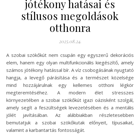
jótékony hatásai és
stílusos megoldások
otthonra
2025.08.24.
A szobai szökőkút nem csupán egy egyszerű dekorációs
elem, hanem egy olyan multifunkcionális kiegészítő, amely
számos jótékony hatással bír. A víz csobogásának nyugtató
hangja, a levegő párásítása és a természet közelsége
mind hozzájárulnak egy kellemes otthoni légkör
megteremtéséhez. A modern élet stresszes
környezetében a szobai szökőkút igazi oázisként szolgál,
amely segít a feszültségek levezetésében és a mentális
jólét javításában. Az alábbiakban részletesebben
bemutatjuk a szobai szökőkutak előnyeit, típusaikat,
valamint a karbantartás fontosságát.