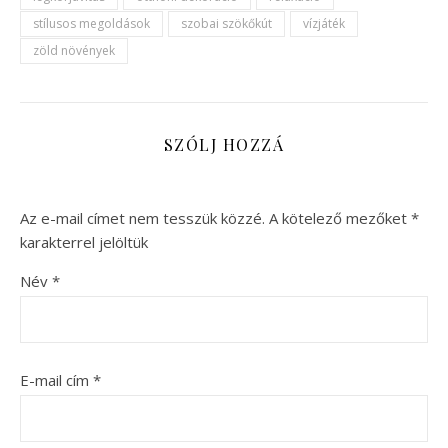
stílusos megoldások
szobai szökőkút
vízjáték
zöld növények
SZÓLJ HOZZÁ
Az e-mail címet nem tesszük közzé.
A kötelező mezőket
*
karakterrel jelöltük
Név
*
E-mail cím
*