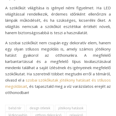
A szökőkút világítása is igényel némi figyelmet. Ha LED
világítással rendelkezik, érdemes időnként ellenőrizni a
lámpák működését, és ha szükséges, kicserélni őket. A
világítás nemcsak a szökőkút esztétikai értékét növeli,
hanem biztonságosabbá is teszi a használatát.
A szobai szökőkút nem csupán egy dekoratív elem, hanem
egy olyan stílusos megoldás is, amely számos jótékony
hatást gyakorol az otthonunkra. A megfelelő
karbantartással és a megfelelő típus kiválasztásával
mindenki találhat a saját ízlésének és igényeinek megfelelő
szökőkutat. Ha szeretnél többet megtudni erről a témáról,
olvasd el a
szobai szökőkutak jótékony hatásait és stílusos
megoldásait
, és tapasztald meg a víz varázslatos erejét az
otthonodban!
belső tér
design ötletek
jótékony hatások
légkörjavítás
otthoni dekoráció
relaxáció