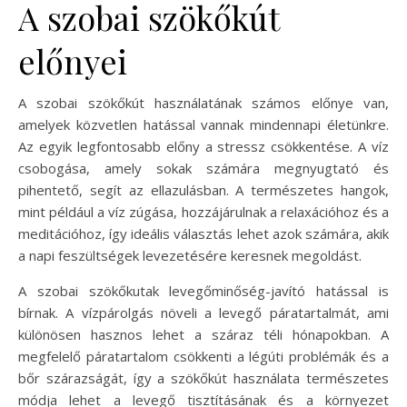
A szobai szökőkút
előnyei
A szobai szökőkút használatának számos előnye van,
amelyek közvetlen hatással vannak mindennapi életünkre.
Az egyik legfontosabb előny a stressz csökkentése. A víz
csobogása, amely sokak számára megnyugtató és
pihentető, segít az ellazulásban. A természetes hangok,
mint például a víz zúgása, hozzájárulnak a relaxációhoz és a
meditációhoz, így ideális választás lehet azok számára, akik
a napi feszültségek levezetésére keresnek megoldást.
A szobai szökőkutak levegőminőség-javító hatással is
bírnak. A vízpárolgás növeli a levegő páratartalmát, ami
különösen hasznos lehet a száraz téli hónapokban. A
megfelelő páratartalom csökkenti a légúti problémák és a
bőr szárazságát, így a szökőkút használata természetes
módja lehet a levegő tisztításának és a környezet