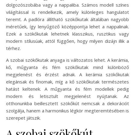
dolgozószobába vagy a nappaliba. Számos modell színes
világítással is rendelkezik, amely különleges hangulatot
teremt. A padlóra állítható szökőkutak általában nagyobb
méretűek, így lenyűgöző középpontja lehet a nappalinak.
Ezek a szökőkutak lehetnek klasszikus, rusztikus vagy
modern stílusúak, attól függően, hogy milyen dizájn illik a
térhez.
A szobai szökőkutak anyaga is változatos lehet. A kerámia,
kő, műgyanta és fém szökőkutak mind különböző
megjelenést és érzést adnak. A kerámia szökőkutak
elegánsak és finomak, míg a kő szökőkutak természetes
hatást keltenek. A műgyanta és fém modellek pedig
modern és letisztult megjelenést nyújtanak. Az
otthonunkba beillesztett szökőkút nemcsak a dekorációt
szolgálja, hanem a harmonikus légkör megteremtésében is
szerepet játszik.
A szobai szökőkút