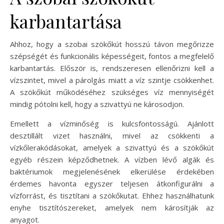
karbantartása
Ahhoz, hogy a szobai szökőkút hosszú távon megőrizze
szépségét és funkcionális képességeit, fontos a megfelelő
karbantartás. Először is, rendszeresen ellenőrizni kell a
vízszintet, mivel a párolgás miatt a víz szintje csökkenhet.
A szökőkút működéséhez szükséges víz mennyiségét
mindig pótolni kell, hogy a szivattyú ne károsodjon.
Emellett a vízminőség is kulcsfontosságú. Ajánlott
desztillált vizet használni, mivel az csökkenti a
vízkőlerakódásokat, amelyek a szivattyú és a szökőkút
egyéb részein képződhetnek. A vízben lévő algák és
baktériumok megjelenésének elkerülése érdekében
érdemes havonta egyszer teljesen átkonfigurálni a
vízforrást, és tisztítani a szökőkutat. Ehhez használhatunk
enyhe tisztítószereket, amelyek nem károsítják az
anyagot.