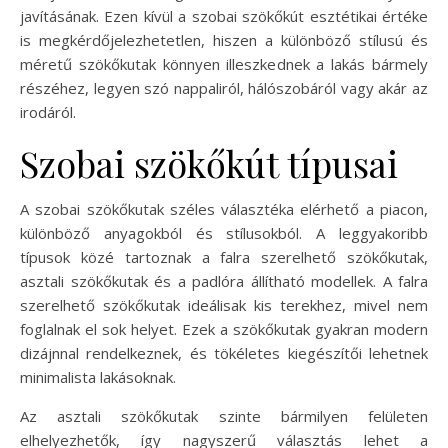
javításának. Ezen kívül a szobai szökőkút esztétikai értéke
is megkérdőjelezhetetlen, hiszen a különböző stílusú és
méretű szökőkutak könnyen illeszkednek a lakás bármely
részéhez, legyen szó nappaliról, hálószobáról vagy akár az
irodáról.
Szobai szökőkút típusai
A szobai szökőkutak széles választéka elérhető a piacon,
különböző anyagokból és stílusokból. A leggyakoribb
típusok közé tartoznak a falra szerelhető szökőkutak,
asztali szökőkutak és a padlóra állítható modellek. A falra
szerelhető szökőkutak ideálisak kis terekhez, mivel nem
foglalnak el sok helyet. Ezek a szökőkutak gyakran modern
dizájnnal rendelkeznek, és tökéletes kiegészítői lehetnek
minimalista lakásoknak.
Az asztali szökőkutak szinte bármilyen felületen
elhelyezhetők, így nagyszerű választás lehet a