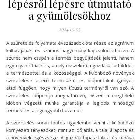
lépésről lépésre útmutató
a gyümölcsökhoz
2024.10.03.
A szüretelés folyamata évszázadok óta része az agrárium
kultúrájának, és számos hagyomány kapcsolódik hozzá. A
szüret nem csupán a termés begyűjtését jelenti, hanem
egy olyan rituálét is, amely összeköti a gazdákat a földdel,
a természettel és a közösséggel. A különböző növények
szüretelése eltérő technikákat és időpontokat igényel,
attól függően, hogy milyen típusú terményről van szó. A
szüretelés időpontja meghatározó, hiszen a megfelelő
időben végzett munka garantálja a legjobb minőségű
termést és a legnagyobb hozamot.
A szüretelés során fontos figyelembe venni a különböző
környezeti tényezőket, mint az időjárás, a talaj állapota és
a növények egészsége. A gazdák tapasztalata és tudása