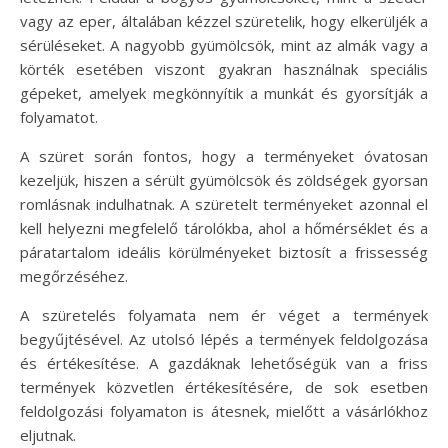
vagy az eper, általában kézzel szüretelik, hogy elkerüljék a
sérüléseket. A nagyobb gyümölcsök, mint az almák vagy a
körték esetében viszont gyakran használnak speciális
gépeket, amelyek megkönnyítik a munkát és gyorsítják a
folyamatot.
A szüret során fontos, hogy a terményeket óvatosan
kezeljük, hiszen a sérült gyümölcsök és zöldségek gyorsan
romlásnak indulhatnak. A szüretelt terményeket azonnal el
kell helyezni megfelelő tárolókba, ahol a hőmérséklet és a
páratartalom ideális körülményeket biztosít a frissesség
megőrzéséhez.
A szüretelés folyamata nem ér véget a termények
begyűjtésével. Az utolsó lépés a termények feldolgozása
és értékesítése. A gazdáknak lehetőségük van a friss
termények közvetlen értékesítésére, de sok esetben
feldolgozási folyamaton is átesnek, mielőtt a vásárlókhoz
eljutnak.