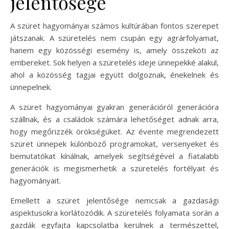
jelentősége
A szüret hagyományai számos kultúrában fontos szerepet
játszanak. A szüretelés nem csupán egy agrárfolyamat,
hanem egy közösségi esemény is, amely összeköti az
embereket. Sok helyen a szüretelés ideje ünnepekké alakul,
ahol a közösség tagjai együtt dolgoznak, énekelnek és
ünnepelnek.
A szüret hagyományai gyakran generációról generációra
szállnak, és a családok számára lehetőséget adnak arra,
hogy megőrizzék örökségüket. Az évente megrendezett
szüret ünnepek különböző programokat, versenyeket és
bemutatókat kínálnak, amelyek segítségével a fiatalabb
generációk is megismerhetik a szüretelés fortélyait és
hagyományait.
Emellett a szüret jelentősége nemcsak a gazdasági
aspektusokra korlátozódik. A szüretelés folyamata során a
gazdák egyfajta kapcsolatba kerülnek a természettel,