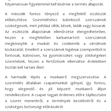
folyamatosan figyelemmel kell kísérnie a termés állapotát.
A második fontos tényező a megfelelő eszközök
előkészítése. Szüreteléshez különböző szerszámok
szükségesek, mint például ollók, kések, ládák vagy kosarak.
Az eszközök állapotának ellenőrzése elengedhetetlen,
hiszen a megfelelően karbantartott szerszámok
megkönnyítik a munkát és csökkentik a sérülések
kockázatát. Emellett a szerszámok higiéniai szempontból is
fontosak, különösen, ha gyümölcsöket vagy zöldségeket
szüretelünk, hiszen a fertőzések elkerülése érdekében
tisztán kell tartani őket.
A harmadik lépés a munkaerő megszervezése. A
szüretelés általában csapatmunkát igényel, így fontos,
hogy elegendő és jól képzett munkaerő álljon
rendelkezésre. A csapat tagjait érdemes előre tájékoztatni
a szüret menetéről, a termények kezeléséről és a
szükséges biztonsági előírásokról.