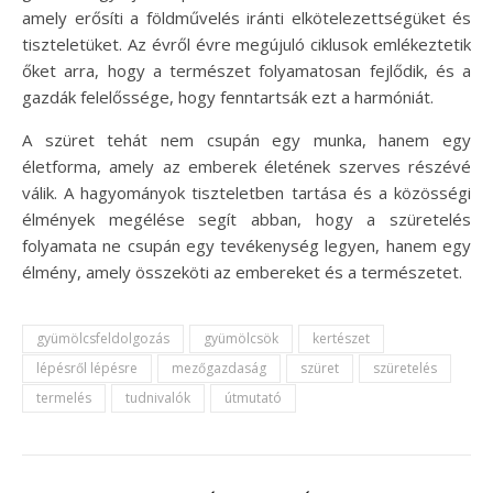
amely erősíti a földművelés iránti elkötelezettségüket és
tiszteletüket. Az évről évre megújuló ciklusok emlékeztetik
őket arra, hogy a természet folyamatosan fejlődik, és a
gazdák felelőssége, hogy fenntartsák ezt a harmóniát.
A szüret tehát nem csupán egy munka, hanem egy
életforma, amely az emberek életének szerves részévé
válik. A hagyományok tiszteletben tartása és a közösségi
élmények megélése segít abban, hogy a szüretelés
folyamata ne csupán egy tevékenység legyen, hanem egy
élmény, amely összeköti az embereket és a természetet.
gyümölcsfeldolgozás
gyümölcsök
kertészet
lépésről lépésre
mezőgazdaság
szüret
szüretelés
termelés
tudnivalók
útmutató