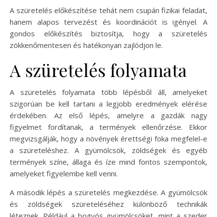
A szüretelés előkészítése tehát nem csupán fizikai feladat,
hanem alapos tervezést és koordinációt is igényel. A
gondos előkészítés biztosítja, hogy a szüretelés
zökkenőmentesen és hatékonyan zajlódjon le.
A szüretelés folyamata
A szüretelés folyamata több lépésből áll, amelyeket
szigorúan be kell tartani a legjobb eredmények elérése
érdekében. Az első lépés, amelyre a gazdák nagy
figyelmet fordítanak, a termények ellenőrzése. Ekkor
megvizsgálják, hogy a növények érettségi foka megfelel-e
a szüreteléshez. A gyümölcsök, zöldségek és egyéb
termények színe, állaga és íze mind fontos szempontok,
amelyeket figyelembe kell venni.
A második lépés a szüretelés megkezdése. A gyümölcsök
és zöldségek szüreteléséhez különböző technikák
léteznek. Például a bogyós gyümölcsöket, mint a szeder