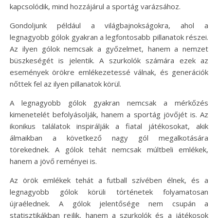
kapcsolódik, mind hozzájárul a sportág varázsához.
Gondoljunk például a világbajnokságokra, ahol a
legnagyobb gólok gyakran a legfontosabb pillanatok részei.
Az ilyen gólok nemcsak a győzelmet, hanem a nemzet
büszkeségét is jelentik. A szurkolók számára ezek az
események örökre emlékezetessé válnak, és generációk
nőttek fel az ilyen pillanatok körül.
A legnagyobb gólok gyakran nemcsak a mérkőzés
kimenetelét befolyásolják, hanem a sportág jövőjét is. Az
ikonikus találatok inspirálják a fiatal játékosokat, akik
álmaikban a következő nagy gól megalkotására
törekednek. A gólok tehát nemcsak múltbeli emlékek,
hanem a jövő reményei is.
Az örök emlékek tehát a futball szívében élnek, és a
legnagyobb gólok körüli történetek folyamatosan
újraélednek. A gólok jelentősége nem csupán a
statisztikákban rejlik, hanem a szurkolók és a játékosok