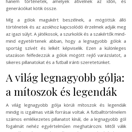
hanem történetek, amelyek átívelnek az időn, és
generációkat kötik össze.
Míg a gólok magukért beszélnek, a mögöttük álló
történetek és az azokhoz kapcsolódó érzelmek adják meg
az igazi súlyt. A játékosok, a szurkolók és a szakértők mind-
mind egyetértenek abban, hogy a legnagyobb gólok a
sportág szívét és lelkét képviselik. Ezen a különleges
utazáson felfedezzük a gólok mögött rejlő varázslatot, a
sikeres pillanatokat és a futball iránti szeretetünket.
A világ legnagyobb gólja:
a mítoszok és legendák
A világ legnagyobb gólja körüli mítoszok és legendák
mindig is izgalmas viták forrásai voltak. A futballtörténelem
számos emlékezetes pillanatot kínál, de a legnagyobb gól
fogalmát nehéz egyértelműen meghatározni. Mitől válik