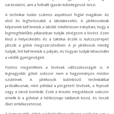
varázslatot, ami a futballt igazán különlegessé teszi.
A technikai tudás számos aspektust foglal magában. Az
első és legfontosabb a labdakezelés. A játékosoknak
képesnek kell lenniük a labdát tökéletesen irányítani, hogy a
legmegfelelőbb pillanatban tudják elvégezni a lövést. Ezen
kívül a helyezkedés és a taktikai érzék is kulcsszerepet
játszik a gólok megszerzésében. A jó játékosok mindig
tudják, hol kell lenniük a pályán, és hogyan tudják kihasználni
a védők gyengeségeit.
Fontos megemlíteni a lövések változatosságát is. A
legnagyobb gólok sokszor nem a hagyományos módon
születnek. A játékosok különböző technikákkal
próbálkoznak, mint például a pörgetett lövések, a fejesek
vagy a távoli bombák. Ezek a kreatív megoldások sokszor
emelik ki a gólokat a hétköznapi találatok közül, és teszik
őket emlékezetessé.
A legnagyobb gólok születéséhez sokszor szükség van a