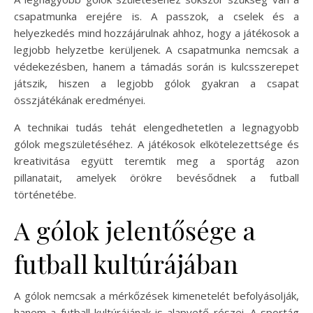
csapatmunka erejére is. A passzok, a cselek és a
helyezkedés mind hozzájárulnak ahhoz, hogy a játékosok a
legjobb helyzetbe kerüljenek. A csapatmunka nemcsak a
védekezésben, hanem a támadás során is kulcsszerepet
játszik, hiszen a legjobb gólok gyakran a csapat
összjátékának eredményei.
A technikai tudás tehát elengedhetetlen a legnagyobb
gólok megszületéséhez. A játékosok elkötelezettsége és
kreativitása együtt teremtik meg a sportág azon
pillanatait, amelyek örökre bevésődnek a futball
történetébe.
A gólok jelentősége a
futball kultúrájában
A gólok nemcsak a mérkőzések kimenetelét befolyásolják,
hanem a futball kultúrájának is alapvető részei. A sportág