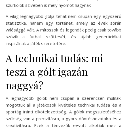
szurkolók szívében is mély nyomot hagynak.
A világ legnagyobb gólja tehát nem csupán egy egyszerű
statisztika, hanem egy történet, amely az évek során
valósággá vált. A mítoszok és legendák pedig csak tovább
szövik a futball szőttesét, és újabb generációkat
inspirálnak a játék szeretetére.
A technikai tudás: mi
teszi a gólt igazán
naggyá?
A legnagyobb gólok nem csupán a szerencsén múlnak;
mögöttük áll a játékosok kivételes technikai tudása és a
sportág iránti elkötelezettség. A gólok megszületéséhez
szükség van a precizitásra, a gyors döntéshozatalra és a
kreativitásra. Ezek a tényezők együtt alkotják meg a