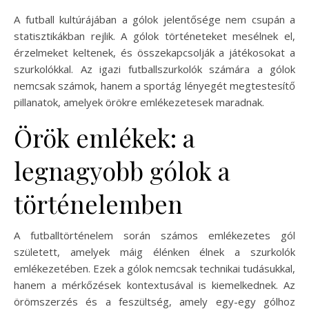
A futball kultúrájában a gólok jelentősége nem csupán a
statisztikákban rejlik. A gólok történeteket mesélnek el,
érzelmeket keltenek, és összekapcsolják a játékosokat a
szurkolókkal. Az igazi futballszurkolók számára a gólok
nemcsak számok, hanem a sportág lényegét megtestesítő
pillanatok, amelyek örökre emlékezetesek maradnak.
Örök emlékek: a
legnagyobb gólok a
történelemben
A futballtörténelem során számos emlékezetes gól
született, amelyek máig élénken élnek a szurkolók
emlékezetében. Ezek a gólok nemcsak technikai tudásukkal,
hanem a mérkőzések kontextusával is kiemelkednek. Az
örömszerzés és a feszültség, amely egy-egy gólhoz