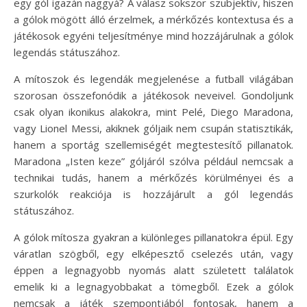
egy gól igazán naggyá? A válasz sokszor szubjektív, hiszen
a gólok mögött álló érzelmek, a mérkőzés kontextusa és a
játékosok egyéni teljesítménye mind hozzájárulnak a gólok
legendás státuszához.
A mítoszok és legendák megjelenése a futball világában
szorosan összefonódik a játékosok neveivel. Gondoljunk
csak olyan ikonikus alakokra, mint Pelé, Diego Maradona,
vagy Lionel Messi, akiknek góljaik nem csupán statisztikák,
hanem a sportág szellemiségét megtestesítő pillanatok.
Maradona „Isten keze” góljáról szólva például nemcsak a
technikai tudás, hanem a mérkőzés körülményei és a
szurkolók reakciója is hozzájárult a gól legendás
státuszához.
A gólok mítosza gyakran a különleges pillanatokra épül. Egy
váratlan szögből, egy elképesztő cselezés után, vagy
éppen a legnagyobb nyomás alatt született találatok
emelik ki a legnagyobbakat a tömegből. Ezek a gólok
nemcsak a játék szempontjából fontosak, hanem a