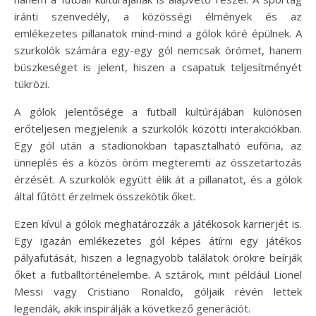
iránti szenvedély, a közösségi élmények és az
emlékezetes pillanatok mind-mind a gólok köré épülnek. A
szurkolók számára egy-egy gól nemcsak örömet, hanem
büszkeséget is jelent, hiszen a csapatuk teljesítményét
tükrözi.
A gólok jelentősége a futball kultúrájában különösen
erőteljesen megjelenik a szurkolók közötti interakciókban.
Egy gól után a stadionokban tapasztalható eufória, az
ünneplés és a közös öröm megteremti az összetartozás
érzését. A szurkolók együtt élik át a pillanatot, és a gólok
által fűtött érzelmek összekötik őket.
Ezen kívül a gólok meghatározzák a játékosok karrierjét is.
Egy igazán emlékezetes gól képes átírni egy játékos
pályafutását, hiszen a legnagyobb találatok örökre beírják
őket a futballtörténelembe. A sztárok, mint például Lionel
Messi vagy Cristiano Ronaldo, góljaik révén lettek
legendák, akik inspirálják a következő generációt.