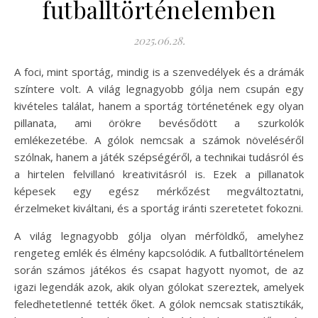
futballtörténelemben
2025.06.28.
A foci, mint sportág, mindig is a szenvedélyek és a drámák
színtere volt. A világ legnagyobb gólja nem csupán egy
kivételes találat, hanem a sportág történetének egy olyan
pillanata, ami örökre bevésődött a szurkolók
emlékezetébe. A gólok nemcsak a számok növeléséről
szólnak, hanem a játék szépségéről, a technikai tudásról és
a hirtelen felvillanó kreativitásról is. Ezek a pillanatok
képesek egy egész mérkőzést megváltoztatni,
érzelmeket kiváltani, és a sportág iránti szeretetet fokozni.
A világ legnagyobb gólja olyan mérföldkő, amelyhez
rengeteg emlék és élmény kapcsolódik. A futballtörténelem
során számos játékos és csapat hagyott nyomot, de az
igazi legendák azok, akik olyan gólokat szereztek, amelyek
feledhetetlenné tették őket. A gólok nemcsak statisztikák,