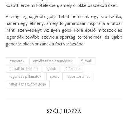
közötti érzelmi kötelékben, amely örökké összeköti őket.
A világ legnagyobb gólja tehát nemcsak egy statisztika,
hanem egy élmény, amely folyamatosan inspirálja a futball
iránti szenvedélyt. Az ilyen gólok köré épülő mítoszok és
legendák tovább szövik a sportág történelmét, és újabb
generációkat vonzanak a foci varázsába.
csapatok
emlékezetes események
futball
futballtörténelem
gólok
játékosok
legendás pillanatok
sport
sporttörténet
világ legnagyobb gólja
SZÓLJ HOZZÁ