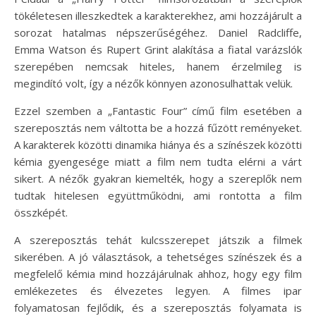
tökéletesen illeszkedtek a karakterekhez, ami hozzájárult a
sorozat hatalmas népszerűségéhez. Daniel Radcliffe,
Emma Watson és Rupert Grint alakítása a fiatal varázslók
szerepében nemcsak hiteles, hanem érzelmileg is
megindító volt, így a nézők könnyen azonosulhattak velük.
Ezzel szemben a „Fantastic Four” című film esetében a
szereposztás nem váltotta be a hozzá fűzött reményeket.
A karakterek közötti dinamika hiánya és a színészek közötti
kémia gyengesége miatt a film nem tudta elérni a várt
sikert. A nézők gyakran kiemelték, hogy a szereplők nem
tudtak hitelesen együttműködni, ami rontotta a film
összképét.
A szereposztás tehát kulcsszerepet játszik a filmek
sikerében. A jó választások, a tehetséges színészek és a
megfelelő kémia mind hozzájárulnak ahhoz, hogy egy film
emlékezetes és élvezetes legyen. A filmes ipar
folyamatosan fejlődik, és a szereposztás folyamata is