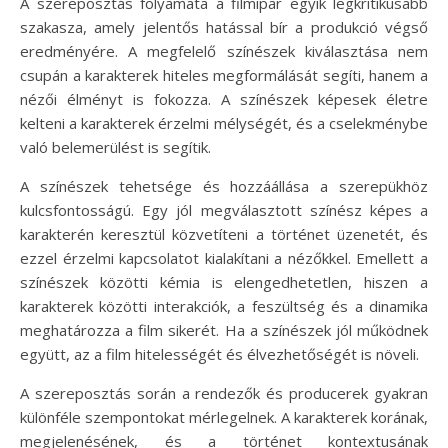
A szereposztás folyamata a filmipar egyik legkritikusabb
szakasza, amely jelentős hatással bír a produkció végső
eredményére. A megfelelő színészek kiválasztása nem
csupán a karakterek hiteles megformálását segíti, hanem a
nézői élményt is fokozza. A színészek képesek életre
kelteni a karakterek érzelmi mélységét, és a cselekménybe
való belemerülést is segítik.
A színészek tehetsége és hozzáállása a szerepükhöz
kulcsfontosságú. Egy jól megválasztott színész képes a
karakterén keresztül közvetíteni a történet üzenetét, és
ezzel érzelmi kapcsolatot kialakítani a nézőkkel. Emellett a
színészek közötti kémia is elengedhetetlen, hiszen a
karakterek közötti interakciók, a feszültség és a dinamika
meghatározza a film sikerét. Ha a színészek jól működnek
együtt, az a film hitelességét és élvezhetőségét is növeli.
A szereposztás során a rendezők és producerek gyakran
különféle szempontokat mérlegelnek. A karakterek korának,
megjelenésének, és a történet kontextusának