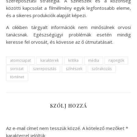
szereposztási stratégia. A színészek és a közönség
közötti kapcsolat a filmélmény egyik legfontosabb eleme,
és a sikeres produkciók alapját képezi.
A cikkben tárgyalt információk nem minősülnek orvosi
tanácsnak. Egészségügyi problémák esetén mindig
keresse fel orvosát, és kövesse az ő útmutatásait.
atomcsapat
karakterek
kritika
média
rajongók
sorozat
szereposztás
színészek
szórakozás
történet
SZÓLJ HOZZÁ
Az e-mail címet nem tesszük közzé.
A kötelező mezőket
*
karakterrel jelöltük