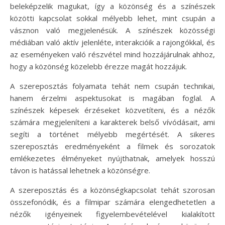
beleképzelik magukat, így a közönség és a színészek
közötti kapcsolat sokkal mélyebb lehet, mint csupán a
vásznon való megjelenésük. A színészek közösségi
médiában való aktív jelenléte, interakcióik a rajongókkal, és
az eseményeken való részvétel mind hozzájárulnak ahhoz,
hogy a közönség közelebb érezze magát hozzájuk.
A szereposztás folyamata tehát nem csupán technikai,
hanem érzelmi aspektusokat is magában foglal. A
színészek képesek érzéseket közvetíteni, és a nézők
számára megjeleníteni a karakterek belső vívódásait, ami
segíti a történet mélyebb megértését. A sikeres
szereposztás eredményeként a filmek és sorozatok
emlékezetes élményeket nyújthatnak, amelyek hosszú
távon is hatással lehetnek a közönségre.
A szereposztás és a közönségkapcsolat tehát szorosan
összefonódik, és a filmipar számára elengedhetetlen a
nézők igényeinek figyelembevételével kialakított