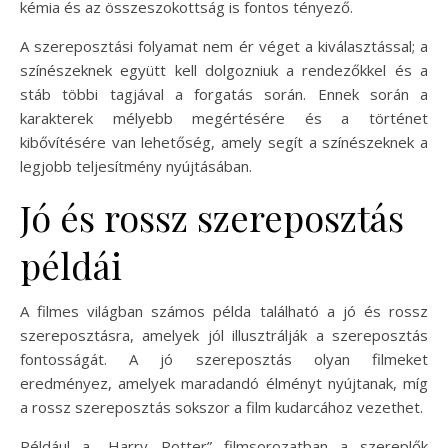
kémia és az összeszokottság is fontos tényező.
A szereposztási folyamat nem ér véget a kiválasztással; a
színészeknek együtt kell dolgozniuk a rendezőkkel és a
stáb többi tagjával a forgatás során. Ennek során a
karakterek mélyebb megértésére és a történet
kibővítésére van lehetőség, amely segít a színészeknek a
legjobb teljesítmény nyújtásában.
Jó és rossz szereposztás
példái
A filmes világban számos példa található a jó és rossz
szereposztásra, amelyek jól illusztrálják a szereposztás
fontosságát. A jó szereposztás olyan filmeket
eredményez, amelyek maradandó élményt nyújtanak, míg
a rossz szereposztás sokszor a film kudarcához vezethet.
Például a „Harry Potter” filmsorozatban a szereplők