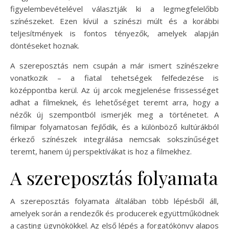
figyelembevételével választják ki a legmegfelelőbb
színészeket. Ezen kívül a színészi múlt és a korábbi
teljesítmények is fontos tényezők, amelyek alapján
döntéseket hoznak.
A szereposztás nem csupán a már ismert színészekre
vonatkozik – a fiatal tehetségek felfedezése is
középpontba kerül. Az új arcok megjelenése frissességet
adhat a filmeknek, és lehetőséget teremt arra, hogy a
nézők új szempontból ismerjék meg a történetet. A
filmipar folyamatosan fejlődik, és a különböző kultúrákból
érkező színészek integrálása nemcsak sokszínűséget
teremt, hanem új perspektívákat is hoz a filmekhez.
A szereposztás folyamata
A szereposztás folyamata általában több lépésből áll,
amelyek során a rendezők és producerek együttműködnek
a casting ügynökökkel. Az első lépés a forgatókönyv alapos