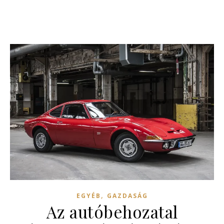
,
EGYÉB
GAZDASÁG
Az autóbehozatal