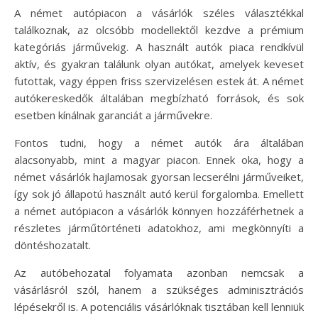
A német autópiacon a vásárlók széles választékkal
találkoznak, az olcsóbb modellektől kezdve a prémium
kategóriás járművekig. A használt autók piaca rendkívül
aktív, és gyakran találunk olyan autókat, amelyek keveset
futottak, vagy éppen friss szervizelésen estek át. A német
autókereskedők általában megbízható források, és sok
esetben kínálnak garanciát a járművekre.
Fontos tudni, hogy a német autók ára általában
alacsonyabb, mint a magyar piacon. Ennek oka, hogy a
német vásárlók hajlamosak gyorsan lecserélni járműveiket,
így sok jó állapotú használt autó kerül forgalomba. Emellett
a német autópiacon a vásárlók könnyen hozzáférhetnek a
részletes járműtörténeti adatokhoz, ami megkönnyíti a
döntéshozatalt.
Az autóbehozatal folyamata azonban nemcsak a
vásárlásról szól, hanem a szükséges adminisztrációs
lépésekről is. A potenciális vásárlóknak tisztában kell lenniük