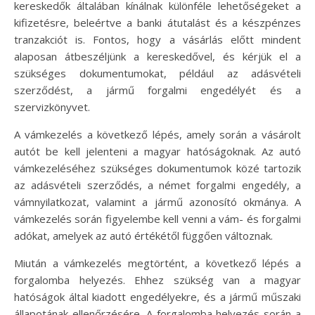
kereskedők általában kínálnak különféle lehetőségeket a
kifizetésre, beleértve a banki átutalást és a készpénzes
tranzakciót is. Fontos, hogy a vásárlás előtt mindent
alaposan átbeszéljünk a kereskedővel, és kérjük el a
szükséges dokumentumokat, például az adásvételi
szerződést, a jármű forgalmi engedélyét és a
szervizkönyvet.
A vámkezelés a következő lépés, amely során a vásárolt
autót be kell jelenteni a magyar hatóságoknak. Az autó
vámkezeléséhez szükséges dokumentumok közé tartozik
az adásvételi szerződés, a német forgalmi engedély, a
vámnyilatkozat, valamint a jármű azonosító okmánya. A
vámkezelés során figyelembe kell venni a vám- és forgalmi
adókat, amelyek az autó értékétől függően változnak.
Miután a vámkezelés megtörtént, a következő lépés a
forgalomba helyezés. Ehhez szükség van a magyar
hatóságok által kiadott engedélyekre, és a jármű műszaki
állapotának ellenőrzésére. A forgalomba helyezés során a