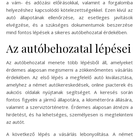
a vám- és adózási előírásokkal, valamint a forgalomba
helyezéshez kapcsolódó kötelezettségekkel. Ezen kívül az
autó állapotának ellenőrzése, az esetleges javítások
elvégzése, és a szükséges dokumentumok beszerzése
mind fontos lépések a sikeres autóbehozatal érdekében.
Az autóbehozatal lépései
Az autóbehozatal menete több lépésből áll, amelyeket
érdemes alaposan megismerni a zökkenőmentes vásárlás
érdekében. Az első lépés a megfelelő autó kiválasztása,
amelyhez a német autókereskedések, online piacterek és
aukciós oldalak nyújtanak segítséget. A keresés során
fontos figyelni a jármű állapotára, a kilométeróra állására,
valamint a szerviztörténetre. Érdemes alaposan átnézni a
hirdetést, és ha lehetséges, személyesen is megtekinteni
az autót.
A következő lépés a vásárlás lebonyolítása. A német