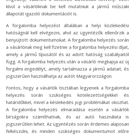
kívül a vásárlóknak be kell mutatniuk a jármű műszaki
állapotát igazoló dokumentációt is.
A forgalomba helyezést általában a helyi közlekedési
hatóságnál kell elvégezni, ahol az ügyintézők ellenőrzik a
benyújtott dokumentumokat. A forgalomba helyezés során
a vásárlónak meg kell fizetnie a forgalomba helyezési díjat,
amely a jármű típusától és az adott hatóság szabályaitól
függ. A forgalomba helyezés után a vásárló megkapja az új
forgalmi engedélyt, amely tartalmazza a jármű adatait, és
jogszerűen használhatja az autót Magyarországon.
Fontos, hogy a vásárlók tisztában legyenek a forgalomba
helyezés során szükséges kötelezettségekkel és
határidőkkel, mivel a késlekedés jogi problémákat okozhat.
A forgalomba helyezés elmaradása esetén a vásárlók
bírságokra számíthatnak, és az autó használata is
jogszerűtlen lehet. Az ügyintézés során érdemes alaposan
felkészülni, és minden szükséges dokumentumot előre