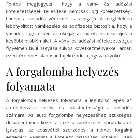
Fontos megjegyezni, hogy a vám- és adózási
kötelezettségek teljesítése nemcsak jogi kötelezettség,
hanem a vásárlók védelmét is szolgálja. A megfelelően
lebonyolított vámkezelés és adófizetés biztosítja, hogy a
vásárlók jogszerűen birtokolják az autót, és elkerüljék a
későbbi problémákat. A vám- és adózási kötelezettségek
figyelmen kívül hagyása súlyos következményekkel járhat,
ezért érdemes alaposan tájékozódni a jogszabályokról.
A forgalomba helyezés
folyamata
A forgalomba helyezés folyamata a legutolsó lépés az
autóbehozatal során, és kulcsfontosságú a vásárlók
számára. Az autó forgalomba helyezéséhez szükséges
dokumentumok közé tartozik a vámkezelés során kapott
igazolás, az adásvételi szerződés, a német forgalmi
engedély, valamint a kötelező biztosítási kötvény. Ezen