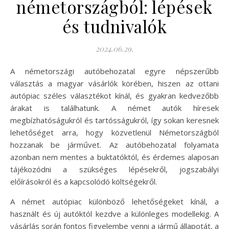
németországból: lépések
és tudnivalók
2024.06.29.
A németországi autóbehozatal egyre népszerűbb
választás a magyar vásárlók körében, hiszen az ottani
autópiac széles választékot kínál, és gyakran kedvezőbb
árakat is találhatunk. A német autók híresek
megbízhatóságukról és tartósságukról, így sokan keresnek
lehetőséget arra, hogy közvetlenül Németországból
hozzanak be járművet. Az autóbehozatal folyamata
azonban nem mentes a buktatóktól, és érdemes alaposan
tájékozódni a szükséges lépésekről, jogszabályi
előírásokról és a kapcsolódó költségekről.
A német autópiac különböző lehetőségeket kínál, a
használt és új autóktól kezdve a különleges modellekig. A
vásárlás során fontos figyelembe venni a jármű állapotát, a