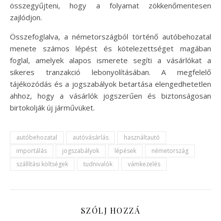
összegyűjteni, hogy a folyamat zökkenőmentesen
zajlódjon.
Összefoglalva, a németországból történő autóbehozatal
menete számos lépést és kötelezettséget magában
foglal, amelyek alapos ismerete segíti a vásárlókat a
sikeres tranzakció lebonyolításában. A megfelelő
tájékozódás és a jogszabályok betartása elengedhetetlen
ahhoz, hogy a vásárlók jogszerűen és biztonságosan
birtokolják új járművüket.
autóbehozatal
autóvásárlás
használtautó
importálás
jogszabályok
lépések
németország
szállítási költségek
tudnivalók
vámkezelés
SZÓLJ HOZZÁ