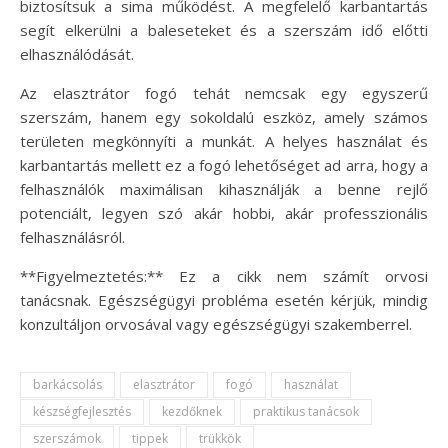
biztosítsuk a sima működést. A megfelelő karbantartás
segít elkerülni a baleseteket és a szerszám idő előtti
elhasználódását.
Az elasztrátor fogó tehát nemcsak egy egyszerű
szerszám, hanem egy sokoldalú eszköz, amely számos
területen megkönnyíti a munkát. A helyes használat és
karbantartás mellett ez a fogó lehetőséget ad arra, hogy a
felhasználók maximálisan kihasználják a benne rejlő
potenciált, legyen szó akár hobbi, akár professzionális
felhasználásról.
**Figyelmeztetés:** Ez a cikk nem számít orvosi
tanácsnak. Egészségügyi probléma esetén kérjük, mindig
konzultáljon orvosával vagy egészségügyi szakemberrel.
barkácsolás
elasztrátor
fogó
használat
készségfejlesztés
kezdőknek
praktikus tanácsok
szerszámok
tippek
trükkök