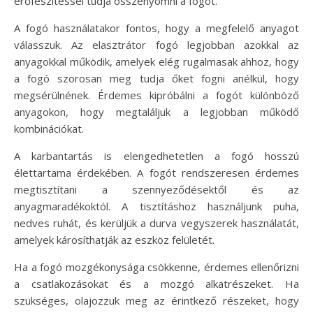
erőfeszítéssel tudja összenyomni a fogót.
A fogó használatakor fontos, hogy a megfelelő anyagot
válasszuk. Az elasztrátor fogó legjobban azokkal az
anyagokkal működik, amelyek elég rugalmasak ahhoz, hogy
a fogó szorosan meg tudja őket fogni anélkül, hogy
megsérülnének. Érdemes kipróbálni a fogót különböző
anyagokon, hogy megtaláljuk a legjobban működő
kombinációkat.
A karbantartás is elengedhetetlen a fogó hosszú
élettartama érdekében. A fogót rendszeresen érdemes
megtisztítani a szennyeződésektől és az
anyagmaradékoktól. A tisztításhoz használjunk puha,
nedves ruhát, és kerüljük a durva vegyszerek használatát,
amelyek károsíthatják az eszköz felületét.
Ha a fogó mozgékonysága csökkenne, érdemes ellenőrizni
a csatlakozásokat és a mozgó alkatrészeket. Ha
szükséges, olajozzuk meg az érintkező részeket, hogy