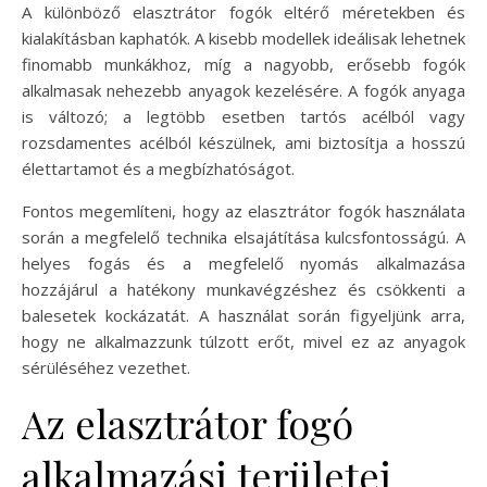
A különböző elasztrátor fogók eltérő méretekben és
kialakításban kaphatók. A kisebb modellek ideálisak lehetnek
finomabb munkákhoz, míg a nagyobb, erősebb fogók
alkalmasak nehezebb anyagok kezelésére. A fogók anyaga
is változó; a legtöbb esetben tartós acélból vagy
rozsdamentes acélból készülnek, ami biztosítja a hosszú
élettartamot és a megbízhatóságot.
Fontos megemlíteni, hogy az elasztrátor fogók használata
során a megfelelő technika elsajátítása kulcsfontosságú. A
helyes fogás és a megfelelő nyomás alkalmazása
hozzájárul a hatékony munkavégzéshez és csökkenti a
balesetek kockázatát. A használat során figyeljünk arra,
hogy ne alkalmazzunk túlzott erőt, mivel ez az anyagok
sérüléséhez vezethet.
Az elasztrátor fogó
alkalmazási területei