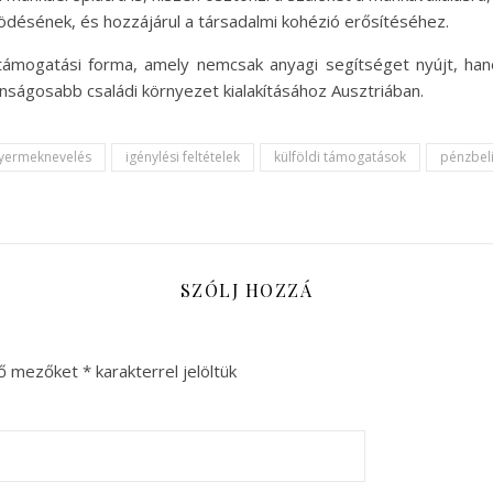
ködésének, és hozzájárul a társadalmi kohézió erősítéséhez.
ámogatási forma, amely nemcsak anyagi segítséget nyújt, hane
nságosabb családi környezet kialakításához Ausztriában.
yermeknevelés
igénylési feltételek
külföldi támogatások
pénzbel
SZÓLJ HOZZÁ
ző mezőket
*
karakterrel jelöltük