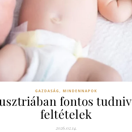
,
GAZDASÁG
MINDENNAPOK
usztriában fontos tudniv
feltételek
2026.02.14.