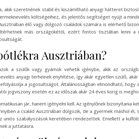
 akik szeretnének stabil és kiszámítható anyagi hátteret biztos
gyermeknevelés költségeihez, és jelentős segítséget nyújt a min
Ausztriában élő vagy dolgozó családok számára is elérhető bizony
térhetnek más országokétól, ezért fontos tisztában lenni a 
sultságát.
 pótlékra Ausztriában?
n azok a szülők vagy gyámok vehetik igénybe, akik az ország
velés anyagi terheinek enyhítése, így akár egyetlen szülő, aká
befolyásolja a jogosultságot. Általánosságban elmondható, hog
gatói jogviszony esetén ez az időszak akár 24 éves korig is megh
matikusan jár, hanem igényelni kell. Az igénylőnek bizonyítania k
nnyiben a család Ausztriában dolgozik, de a gyermek máshol él, 
uniós szabályozások keretében rendezettek. Emellett a külföldrő
nek a juttatásra.