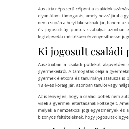
Ausztria népszerű célpont a családok számára,
olyan állami támogatás, amely hozzájárul a 
nem csupán a helyi lakosoknak jár, hanem az 
és jogosultság pontos szabályai azonban el
legteljesebb mértékben érvényesíthesse jogo
Ki jogosult családi
Ausztriában a családi pótlékot alapvetőe
gyermekeikről. A támogatás célja a gyermekne
gyermek életkora és tanulmányi státusza is 
18 éves koráig jár, azonban tanulói vagy hall
Az is lényeges, hogy a családi pótlék nem auto
viseli a gyermek eltartásának költségeit. Ame
melyek a nemzetközi jogi egyezmények és az 
bizonyos feltételeknek, hogy jogosultak legye