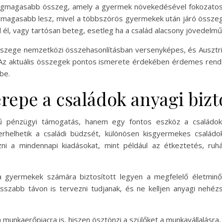
a legmagasabb összeg, amely a gyermek növekedésével fokozatos
 magasabb lesz, mivel a többszörös gyermekek után járó össz
l él, vagy tartósan beteg, esetleg ha a család alacsony jövedelmű
sszege nemzetközi összehasonlításban versenyképes, és Ausztr
 Az aktuális összegek pontos ismerete érdekében érdemes rends
be.
erepe a családok anyagi bi
ű pénzügyi támogatás, hanem egy fontos eszköz a családok 
rhelhetik a családi büdzsét, különösen kisgyermekes családo
i a mindennapi kiadásokat, mint például az étkeztetés, ruh
y a gyermekek számára biztosított legyen a megfelelő életmi
szabb távon is tervezni tudjanak, és ne kelljen anyagi nehéz
n a munkaerőpiacra is, hiszen ösztönzi a szülőket a munkavállalás