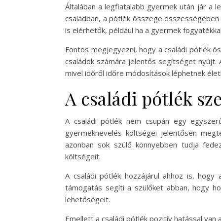
Általában a legfiatalabb gyermek után jár 
családban, a pótlék összege összességében
is elérhetők, például ha a gyermek fogyatékka
Fontos megjegyezni, hogy a családi pótlék ö
családok számára jelentős segítséget nyújt.
mivel időről időre módosítások léphetnek élet
A családi pótlék sz
A családi pótlék nem csupán egy egyszer
gyermeknevelés költségei jelentősen megte
azonban sok szülő könnyebben tudja fedezn
költségeit.
A családi pótlék hozzájárul ahhoz is, hog
támogatás segíti a szülőket abban, hogy hos
lehetőségeit.
Emellett a családi pótlék pozitív hatással va