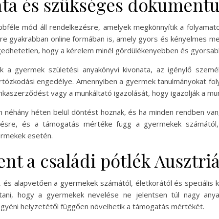
mata és szükséges dokumen
öbbféle mód áll rendelkezésre, amelyek megkönnyítik a folyamato
egyre gyakrabban online formában is, amely gyors és kényelmes m
hetetlen, hogy a kérelem minél gördülékenyebben és gyorsabban
 a gyermek születési anyakönyvi kivonata, az igénylő szemé
artózkodási engedélye. Amennyiben a gyermek tanulmányokat folyt
nkaszerződést vagy a munkáltató igazolását, hogy igazolják a mun
an néhány héten belül döntést hoznak, és ha minden rendben van,
etésre, és a támogatás mértéke függ a gyermekek számától, 
ermekek esetén.
ent a családi pótlék Ausztri
, és alapvetően a gyermekek számától, életkorától és speciális k
tani, hogy a gyermekek nevelése ne jelentsen túl nagy anyag
 egyéni helyzetétől függően növelhetik a támogatás mértékét.