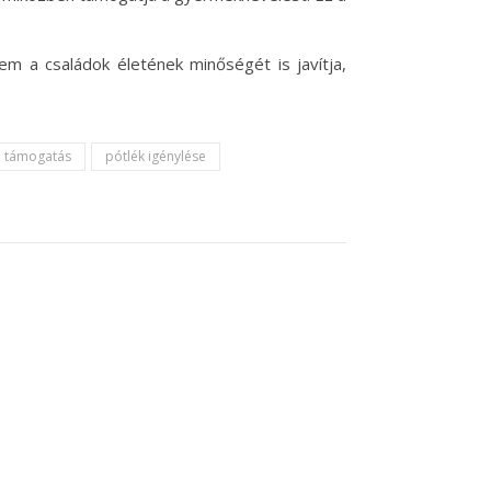
m a családok életének minőségét is javítja,
i támogatás
pótlék igénylése