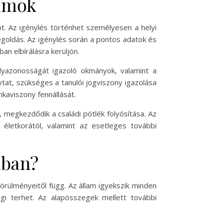
tumok
t. Az igénylés történhet személyesen a helyi
egoldás. Az igénylés során a pontos adatok és
 elbírálásra kerüljön.
lyazonosságát igazoló okmányok, valamint a
at, szükséges a tanulói jogviszony igazolása
kaviszony fennállását.
 megkezdődik a családi pótlék folyósítása. Az
életkorától, valamint az esetleges további
ában?
örülményeitől függ. Az állam igyekszik minden
i terhet. Az alapösszegek mellett további