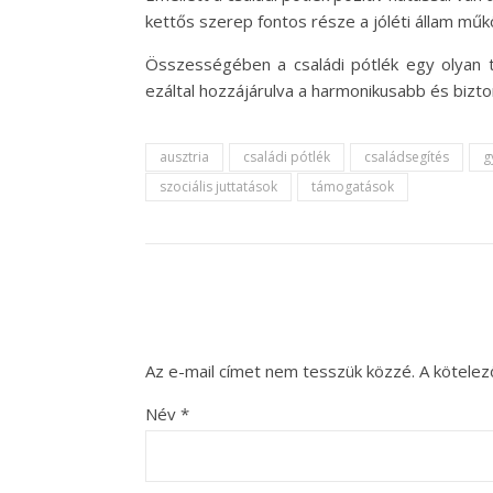
kettős szerep fontos része a jóléti állam mű
Összességében a családi pótlék egy olyan t
ezáltal hozzájárulva a harmonikusabb és bizto
ausztria
családi pótlék
családsegítés
g
szociális juttatások
támogatások
Az e-mail címet nem tesszük közzé.
A kötele
Név
*