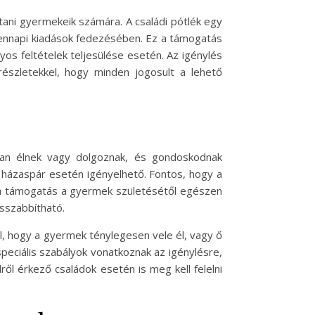
ítani gyermekeik számára. A családi pótlék egy
dennapi kiadások fedezésében. Ez a támogatás
os feltételek teljesülése esetén. Az igénylés
részletekkel, hogy minden jogosult a lehető
ban élnek vagy dolgoznak, és gondoskodnak
r házaspár esetén igényelhető. Fontos, hogy a
y a támogatás a gyermek születésétől egészen
osszabbítható.
ell, hogy a gyermek ténylegesen vele él, vagy ő
speciális szabályok vonatkoznak az igénylésre,
l érkező családok esetén is meg kell felelni