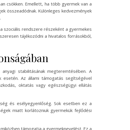
an csökken. Emellett, ha több gyermek van a
egek összeadódnak. Különleges kedvezmények
.
ia szociális rendszere részeként a gyermekes
zeresen tájékozódni a hivatalos forrásokból,
ztonságában
anyagi stabilitásának megteremtésében. A
k esetén. Az állami támogatás segítségével
ázkodás, oktatás vagy egészségügyi ellátás
nőség és esélyegyenlőség. Sok esetben ez a
ségek miatt korlátozniuk gyermekük fejlődési
ra, miközben támogatja a gyermeknevelést. Ez a