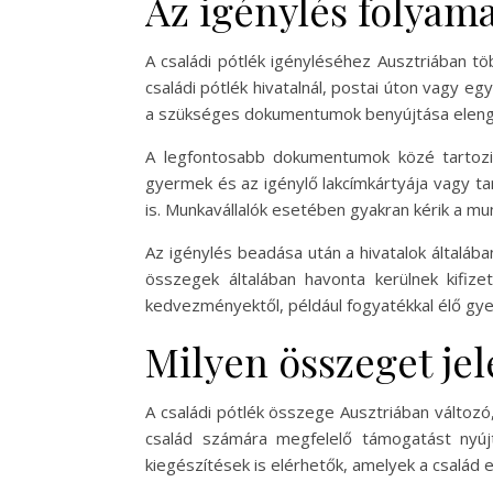
Az igénylés folya
A családi pótlék igényléséhez Ausztriában t
családi pótlék hivatalnál, postai úton vagy 
a szükséges dokumentumok benyújtása elenged
A legfontosabb dokumentumok közé tartozik
gyermek és az igénylő lakcímkártyája vagy t
is. Munkavállalók esetében gyakran kérik a mu
Az igénylés beadása után a hivatalok általáb
összegek általában havonta kerülnek kifiz
kedvezményektől, például fogyatékkal élő gy
Milyen összeget jel
A családi pótlék összege Ausztriában változó
család számára megfelelő támogatást nyúj
kiegészítések is elérhetők, amelyek a család