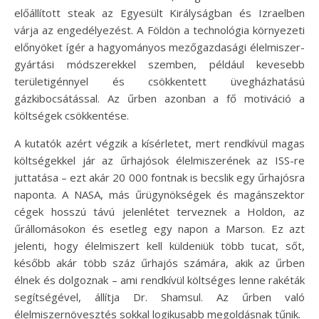
előállított steak az Egyesült Királyságban és Izraelben
várja az engedélyezést. A Földön a technológia környezeti
előnyöket ígér a hagyományos mezőgazdasági élelmiszer-
gyártási módszerekkel szemben, például kevesebb
területigénnyel és csökkentett üvegházhatású
gázkibocsátással. Az űrben azonban a fő motiváció a
költségek csökkentése.
A kutatók azért végzik a kísérletet, mert rendkívül magas
költségekkel jár az űrhajósok élelmiszerének az ISS-re
juttatása – ezt akár 20 000 fontnak is becslik egy űrhajósra
naponta. A NASA, más űrügynökségek és magánszektor
cégek hosszú távú jelenlétet terveznek a Holdon, az
űrállomásokon és esetleg egy napon a Marson. Ez azt
jelenti, hogy élelmiszert kell küldeniük több tucat, sőt,
később akár több száz űrhajós számára, akik az űrben
élnek és dolgoznak – ami rendkívül költséges lenne rakéták
segítségével, állítja Dr. Shamsul. Az űrben való
élelmiszernövesztés sokkal logikusabb megoldásnak tűnik.