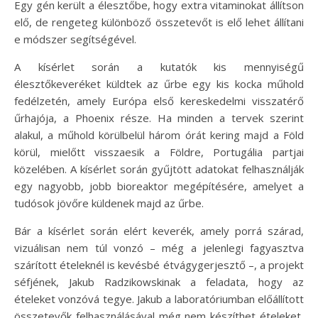
Egy gén került a élesztőbe, hogy extra vitaminokat állítson
elő, de rengeteg különböző összetevőt is elő lehet állítani
e módszer segítségével.
A kísérlet során a kutatók kis mennyiségű
élesztőkeveréket küldtek az űrbe egy kis kocka műhold
fedélzetén, amely Európa első kereskedelmi visszatérő
űrhajója, a Phoenix része. Ha minden a tervek szerint
alakul, a műhold körülbelül három órát kering majd a Föld
körül, mielőtt visszaesik a Földre, Portugália partjai
közelében. A kísérlet során gyűjtött adatokat felhasználják
egy nagyobb, jobb bioreaktor megépítésére, amelyet a
tudósok jövőre küldenek majd az űrbe.
Bár a kísérlet során elért keverék, amely porrá szárad,
vizuálisan nem túl vonzó – még a jelenlegi fagyasztva
szárított ételeknél is kevésbé étvágygerjesztő –, a projekt
séfjének, Jakub Radzikowskinak a feladata, hogy az
ételeket vonzóvá tegye. Jakub a laboratóriumban előállított
összetevők felhasználásával még nem készíthet ételeket,