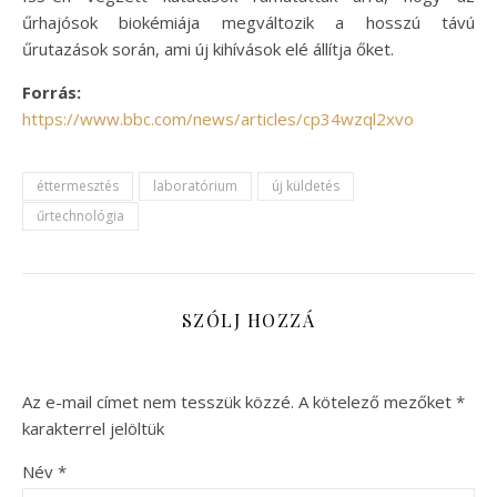
űrhajósok biokémiája megváltozik a hosszú távú
űrutazások során, ami új kihívások elé állítja őket.
Forrás:
https://www.bbc.com/news/articles/cp34wzql2xvo
éttermesztés
laboratórium
új küldetés
űrtechnológia
SZÓLJ HOZZÁ
Az e-mail címet nem tesszük közzé.
A kötelező mezőket
*
karakterrel jelöltük
Név
*