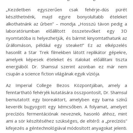
„Kezdetben egyszerűen csak fehérje-dús pürét
készíthetnénk, majd egyre bonyolultabb ételeket
alkothatnánk az űrben” – mondja. „Hosszú távon pedig a
laboratóriumban előállított összetevőket egy 3D
nyomtatóba is helyezhetjük, és bármit kinyomtathatunk az
űrállomáson, például egy steaket!” Ez az elképzelés
hasonlít a Star Trek filmekben látott replikátor gépekre,
amelyek képesek ételeket és italokat előállítani tiszta
energiából. Dr. Shamsul szerint azonban ez már nem
csupán a science fiction világának egyik víziója.
Az Imperial College Bezos Központjában, amely a
fenntartható fehérjék kutatására összpontosít, Dr. Shamsul
bemutatott egy bioreaktort, amelyben egy barna színű
keverék bugyogott egy kémcsőben. A folyamat, amelyet
precíziós fermentációnak neveznek, hasonló ahhoz, mint
ami a sör készítéséhez szükséges, de eltérő: a „precíziós”
kifejezés a géntechnológiával módosított anyagokat jelenti.