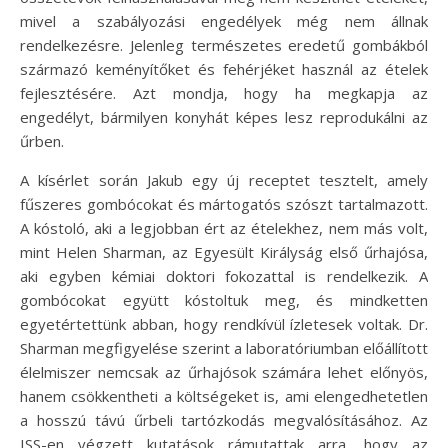
mivel a szabályozási engedélyek még nem állnak
rendelkezésre. Jelenleg természetes eredetű gombákból
származó keményítőket és fehérjéket használ az ételek
fejlesztésére. Azt mondja, hogy ha megkapja az
engedélyt, bármilyen konyhát képes lesz reprodukálni az
űrben.
A kísérlet során Jakub egy új receptet tesztelt, amely
fűszeres gombócokat és mártogatós szószt tartalmazott.
A kóstoló, aki a legjobban ért az ételekhez, nem más volt,
mint Helen Sharman, az Egyesült Királyság első űrhajósa,
aki egyben kémiai doktori fokozattal is rendelkezik. A
gombócokat együtt kóstoltuk meg, és mindketten
egyetértettünk abban, hogy rendkívül ízletesek voltak. Dr.
Sharman megfigyelése szerint a laboratóriumban előállított
élelmiszer nemcsak az űrhajósok számára lehet előnyös,
hanem csökkentheti a költségeket is, ami elengedhetetlen
a hosszú távú űrbeli tartózkodás megvalósításához. Az
ISS-en végzett kutatások rámutattak arra, hogy az