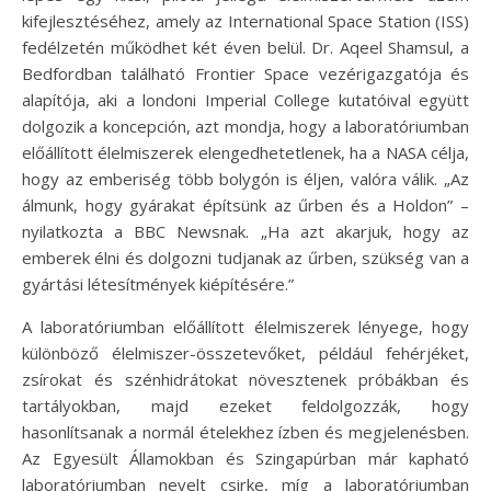
kifejlesztéséhez, amely az International Space Station (ISS)
fedélzetén működhet két éven belül. Dr. Aqeel Shamsul, a
Bedfordban található Frontier Space vezérigazgatója és
alapítója, aki a londoni Imperial College kutatóival együtt
dolgozik a koncepción, azt mondja, hogy a laboratóriumban
előállított élelmiszerek elengedhetetlenek, ha a NASA célja,
hogy az emberiség több bolygón is éljen, valóra válik. „Az
álmunk, hogy gyárakat építsünk az űrben és a Holdon” –
nyilatkozta a BBC Newsnak. „Ha azt akarjuk, hogy az
emberek élni és dolgozni tudjanak az űrben, szükség van a
gyártási létesítmények kiépítésére.”
A laboratóriumban előállított élelmiszerek lényege, hogy
különböző élelmiszer-összetevőket, például fehérjéket,
zsírokat és szénhidrátokat növesztenek próbákban és
tartályokban, majd ezeket feldolgozzák, hogy
hasonlítsanak a normál ételekhez ízben és megjelenésben.
Az Egyesült Államokban és Szingapúrban már kapható
laboratóriumban nevelt csirke, míg a laboratóriumban