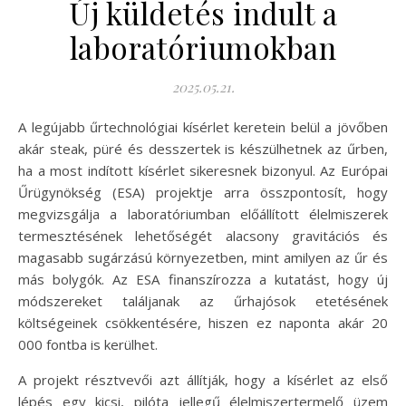
Új küldetés indult a
laboratóriumokban
2025.05.21.
A legújabb űrtechnológiai kísérlet keretein belül a jövőben
akár steak, püré és desszertek is készülhetnek az űrben,
ha a most indított kísérlet sikeresnek bizonyul. Az Európai
Űrügynökség (ESA) projektje arra összpontosít, hogy
megvizsgálja a laboratóriumban előállított élelmiszerek
termesztésének lehetőségét alacsony gravitációs és
magasabb sugárzású környezetben, mint amilyen az űr és
más bolygók. Az ESA finanszírozza a kutatást, hogy új
módszereket találjanak az űrhajósok etetésének
költségeinek csökkentésére, hiszen ez naponta akár 20
000 fontba is kerülhet.
A projekt résztvevői azt állítják, hogy a kísérlet az első
lépés egy kicsi, pilóta jellegű élelmiszertermelő üzem