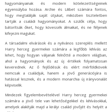
hagyományainak és modern kötelezettségeinek
egyensúlyba hozása. Archie és Lilibet számára fontos,
hogy megtalálják saját útjukat, miközben tiszteletben
tartják a családi hagyományokat. A szülők célja, hogy
bátorítsák őket, hogy kövessék álmaikat, és ne féljenek
kifejezni magukat.
A társadalmi elvárások és a nyilvános szereplés mellett
Harry herceg gyermekei számára a legfőbb kihívás az
lehet, hogy hogyan váljanak felnőtté a modern világban,
ahol a hagyományok és az új értékek folyamatosan
keverednek. Az ő fejlődésük és elért mérföldköveik
nemcsak a családjuk, hanem a jövő generációjára is
hatással lesznek, és a modern monarchia új irányvonalát
képviselik.
Mindezek figyelembevételével Harry herceg gyermekei
számára a jövő tele van lehetőségekkel és kihívásokkal,
amelyek alakítják majd a királyi család jövőjét és helyét a