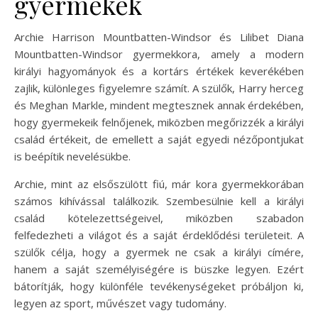
gyermekek
Archie Harrison Mountbatten-Windsor és Lilibet Diana
Mountbatten-Windsor gyermekkora, amely a modern
királyi hagyományok és a kortárs értékek keverékében
zajlik, különleges figyelemre számít. A szülők, Harry herceg
és Meghan Markle, mindent megtesznek annak érdekében,
hogy gyermekeik felnőjenek, miközben megőrizzék a királyi
család értékeit, de emellett a saját egyedi nézőpontjukat
is beépítik nevelésükbe.
Archie, mint az elsőszülött fiú, már kora gyermekkorában
számos kihívással találkozik. Szembesülnie kell a királyi
család kötelezettségeivel, miközben szabadon
felfedezheti a világot és a saját érdeklődési területeit. A
szülők célja, hogy a gyermek ne csak a királyi címére,
hanem a saját személyiségére is büszke legyen. Ezért
bátorítják, hogy különféle tevékenységeket próbáljon ki,
legyen az sport, művészet vagy tudomány.