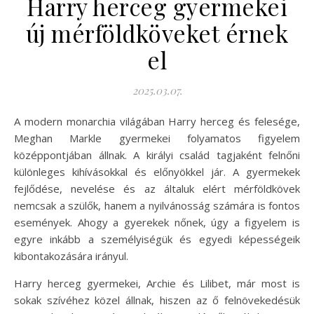
Harry herceg gyermekei
új mérföldköveket érnek
el
2025.03.07.
A modern monarchia világában Harry herceg és felesége,
Meghan Markle gyermekei folyamatos figyelem
középpontjában állnak. A királyi család tagjaként felnőni
különleges kihívásokkal és előnyökkel jár. A gyermekek
fejlődése, nevelése és az általuk elért mérföldkövek
nemcsak a szülők, hanem a nyilvánosság számára is fontos
események. Ahogy a gyerekek nőnek, úgy a figyelem is
egyre inkább a személyiségük és egyedi képességeik
kibontakozására irányul.
Harry herceg gyermekei, Archie és Lilibet, már most is
sokak szívéhez közel állnak, hiszen az ő felnövekedésük