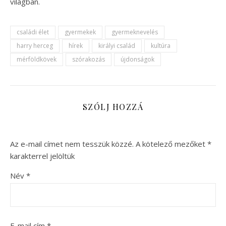
világban.
családi élet
gyermekek
gyermeknevelés
harry herceg
hírek
királyi család
kultúra
mérföldkövek
szórakozás
újdonságok
SZÓLJ HOZZÁ
Az e-mail címet nem tesszük közzé.
A kötelező mezőket
*
karakterrel jelöltük
Név
*
E-mail cím
*