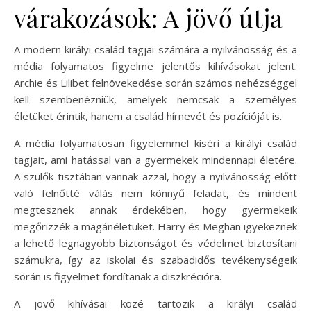
várakozások: A jövő útja
A modern királyi család tagjai számára a nyilvánosság és a
média folyamatos figyelme jelentős kihívásokat jelent.
Archie és Lilibet felnövekedése során számos nehézséggel
kell szembenézniük, amelyek nemcsak a személyes
életüket érintik, hanem a család hírnevét és pozícióját is.
A média folyamatosan figyelemmel kíséri a királyi család
tagjait, ami hatással van a gyermekek mindennapi életére.
A szülők tisztában vannak azzal, hogy a nyilvánosság előtt
való felnőtté válás nem könnyű feladat, és mindent
megtesznek annak érdekében, hogy gyermekeik
megőrizzék a magánéletüket. Harry és Meghan igyekeznek
a lehető legnagyobb biztonságot és védelmet biztosítani
számukra, így az iskolai és szabadidős tevékenységeik
során is figyelmet fordítanak a diszkrécióra.
A jövő kihívásai közé tartozik a királyi család