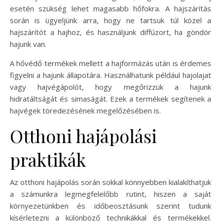
esetén szükség lehet magasabb hőfokra. A hajszárítás
során is ügyeljünk arra, hogy ne tartsuk túl közel a
hajszárítót a hajhoz, és használjunk diffúzort, ha göndör
hajunk van.
A hővédő termékek mellett a hajformázás után is érdemes
figyelni a hajunk állapotára. Használhatunk például hajolajat
vagy hajvégápolót, hogy megőrizzük a hajunk
hidratáltságát és simaságát. Ezek a termékek segítenek a
hajvégek töredezésének megelőzésében is.
Otthoni hajápolási
praktikák
Az otthoni hajápolás során sokkal könnyebben kialakíthatjuk
a számunkra legmegfelelőbb rutint, hiszen a saját
környezetünkben és időbeosztásunk szerint tudunk
kísérletezni a különböző technikákkal és termékekkel.