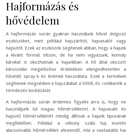
Hajformázás és
hővédelem
A hajformázás során gyakran használunk hővel dolgozó
eszközöket, mint például hajszárítót, hajvasalót vagy
hajsütőt. Ezek az eszközök segítenek abban, hogy a hajunk
a kívánt formát öltsön, de ha nem vigyázunk, komoly
károkat is okozhatnak a hajunkban. A hő által okozott
károsodás megelőzése érdekében elengedhetetlen a
hővédő spray-k és krémek használata. Ezek a termékek
segítenek megvédeni a hajszálakat a hőtől, és csökkentik a
töredezés kockázatát.
A hajformázás során érdemes figyelni arra is, hogy ne
használjunk túl magas hőmérsékletet. A hajvasaló és
hajsütő hőmérsékletét mindig állítsuk a hajunk típusának
megfelelően. Például a vékony szálú haj esetén
alacsonyabb hőmérséklet elegendő, míg a vastagabb haj