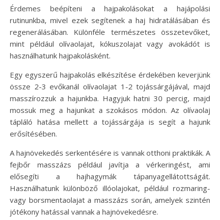
Érdemes beépíteni a hajpakolásokat a hajápolási
rutinunkba, mivel ezek segítenek a haj hidratálásában és
regenerálásában. Különféle természetes összetevőket,
mint például olívaolajat, kókuszolajat vagy avokádót is
használhatunk hajpakolásként.
Egy egyszerű hajpakolás elkészítése érdekében keverjünk
össze 2-3 evőkanál olívaolajat 1-2 tojássárgájával, majd
masszírozzuk a hajunkba. Hagyjuk hatni 30 percig, majd
mossuk meg a hajunkat a szokásos módon. Az olívaolaj
tápláló hatása mellett a tojássárgája is segít a hajunk
erősítésében.
A hajnövekedés serkentésére is vannak otthoni praktikák. A
fejbőr masszázs például javítja a vérkeringést, ami
elősegíti a hajhagymák tápanyagellátottságát.
Használhatunk különböző illóolajokat, például rozmaring-
vagy borsmentaolajat a masszázs során, amelyek szintén
jótékony hatással vannak a hajnövekedésre.