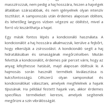
masszírozzuk, nem pedig a haj hosszára, hiszen a hajvégek
általában szárazabbak, és nem igényelnek olyan intenzív
tisztítást. A samponozás után érdemes alaposan öblíteni,
és lehetőleg langyos vízben végezni az öblítést, mivel a
forró víz kiszáríthatja a hajat.
Egy másik fontos lépés a kondicionáló használata. A
kondicionálót a haj hosszára alkalmazzuk, kerülve a fejbőrt,
hogy elkerüljük a zsírosodást. A kondicionáló segít a haj
hidratálásában és simaságának megőrzésében. Miután
felvittük a kondicionálót, érdemes pár percet várni, hogy az
anyag kifejthesse hatását, majd alaposan öblítsük ki. A
hajmosás során használt termékek kiválasztása is
kulcsfontosságú. Célszerű olyan samponokat és
kondicionálókat választani, amelyek megfelelnek a hajunk
típusának. Ha például festett hajunk van, akkor érdemes
specifikus termékeket keresni, amelyek segítenek
megőrizni a szín vibrálósságát.