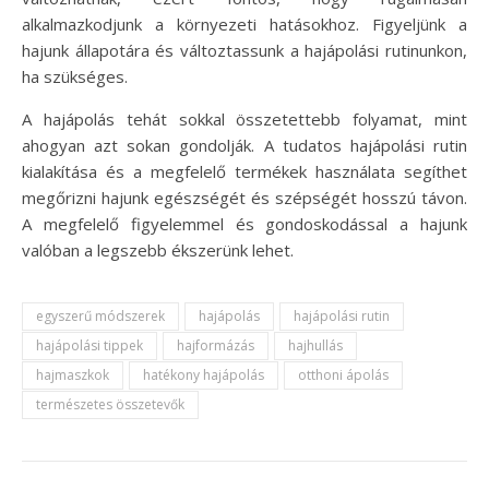
alkalmazkodjunk a környezeti hatásokhoz. Figyeljünk a
hajunk állapotára és változtassunk a hajápolási rutinunkon,
ha szükséges.
A hajápolás tehát sokkal összetettebb folyamat, mint
ahogyan azt sokan gondolják. A tudatos hajápolási rutin
kialakítása és a megfelelő termékek használata segíthet
megőrizni hajunk egészségét és szépségét hosszú távon.
A megfelelő figyelemmel és gondoskodással a hajunk
valóban a legszebb ékszerünk lehet.
egyszerű módszerek
hajápolás
hajápolási rutin
hajápolási tippek
hajformázás
hajhullás
hajmaszkok
hatékony hajápolás
otthoni ápolás
természetes összetevők