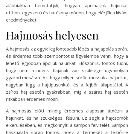
alábbiakban bemutatjuk, hogyan ápolhatjuk hajunkat
otthon, egyszerű és hatékony módon, hogy elérjük a kívánt
eredményeket.
Hajmosás helyesen
A hajmosás az egyik legfontosabb lépés a hajápolás során,
és érdemes több szempontot is figyelembe venni, hogy a
lehető legjobban ápoljuk hajunkat. Először is, fontos tudni,
hogy nem mindenki hajának van szüksége ugyanolyan
gyakori mosásra. Az, hogy milyen sűrűn mossuk a hajunkat,
nagyban függ a hajtípusunktól és a fejbőr állapotától. A
zsíros haj esetén gyakrabban, míg a száraz haj esetén
ritkábban érdemes mosni.
A hajmosás előtt mindig érdemes alaposan átnézni a
hajunkat, és ha szükséges, fésülni. Ez segít a hajcsomók
elkerülésében, és megkönnyíti a sampon felvitelét. Sampon
használata során fontos, hogy a terméket a fejbőrre