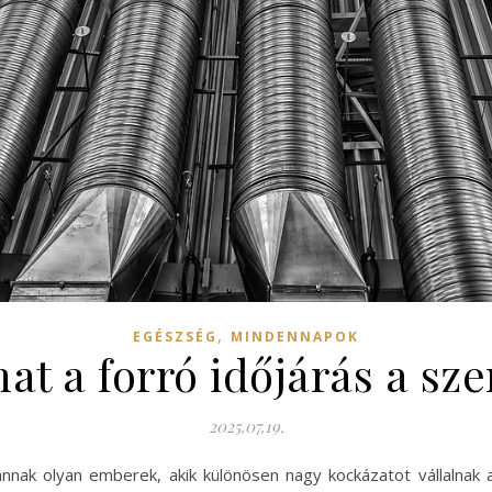
,
EGÉSZSÉG
MINDENNAPOK
at a forró időjárás a sze
2025.07.19.
annak olyan emberek, akik különösen nagy kockázatot vállalna