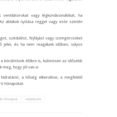
entilátorokat vagy légkondicionálókat, ha
Az ablakok nyitása reggel vagy este szintén
got, szédülést, fejfájást vagy izomgörcsöket
ő jelei, és ha nem reagálunk időben, súlyos
 körülöttünk élőkre is, különösen az idősebb
k meg, hogy jól van-e.
 hidratáció, a hőség elkerülése, a megfelelő
ró hónapokat.
ári hónapok
védekezés