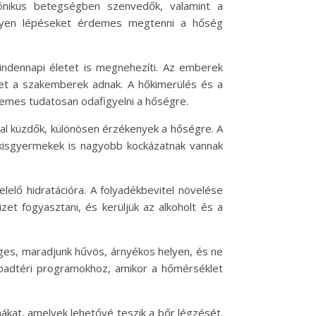
ónikus betegségben szenvedők, valamint a
milyen lépéseket érdemes megtenni a hőség
ndennapi életet is megnehezíti. Az emberek
ket a szakemberek adnak. A hőkimerülés és a
emes tudatosan odafigyelni a hőségre.
al küzdők, különösen érzékenyek a hőségre. A
kisgyermekek is nagyobb kockázatnak vannak
elő hidratációra. A folyadékbevitel növelése
zet fogyasztani, és kerüljük az alkoholt és a
éges, maradjunk hűvös, árnyékos helyen, és ne
abadtéri programokhoz, amikor a hőmérséklet
hákat, amelyek lehetővé teszik a bőr légzését.