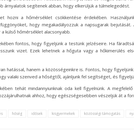
abb árnyalatok segítenek abban, hogy elkerüljük a túlmelegedést.
t hozni a hőmérséklet csökkentése érdekében. Használjunk v
a függönyöket, hogy megakadályozzuk a napsugarak bejutását. 
r a külső hőmérséklet alacsonyabb.
en fontos, hogy figyeljünk a testünk jelzéseire. Ha fáradtsá
yasszunk vizet. Ezek lehetnek a hőguta vagy a hőkimerülés els
 hatással, hanem a közösségeinkre is. Fontos, hogy figyeljünk a
y valaki szenved a hőségtől, ajánljunk fel segítséget, és figyeljü
kében tehát mindannyiunknak oda kell figyelnünk. A megfelelő
zzájárulhatnak ahhoz, hogy egészségesebben vészeljük át a for
és
hőség
idősek
kisgyermekek
közösségi támogatás
ny