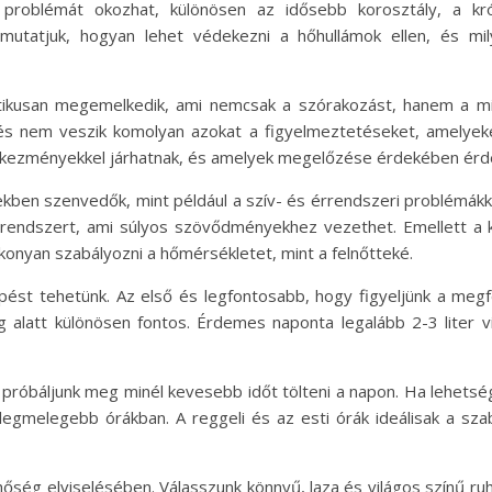
problémát okozhat, különösen az idősebb korosztály, a kr
mutatjuk, hogyan lehet védekezni a hőhullámok ellen, és 
tikusan megemelkedik, ami nemcsak a szórakozást, hanem a mi
, és nem veszik komolyan azokat a figyelmeztetéseket, amelye
etkezményekkel járhatnak, és amelyek megelőzése érdekében érd
ekben szenvedők, mint például a szív- és érrendszeri problémákk
rrendszert, ami súlyos szövődményekhez vezethet. Emellett a 
konyan szabályozni a hőmérsékletet, mint a felnőtteké.
st tehetünk. Az első és legfontosabb, hogy figyeljünk a megfel
 alatt különösen fontos. Érdemes naponta legalább 2-3 liter vi
 próbáljunk meg minél kevesebb időt tölteni a napon. Ha lehets
gmelegebb órákban. A reggeli és az esti órák ideálisak a sz
őség elviselésében. Válasszunk könnyű, laza és világos színű ru