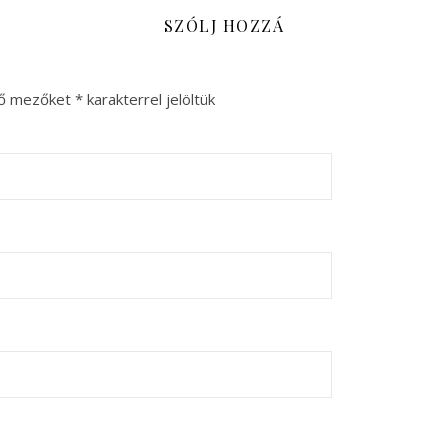
SZÓLJ HOZZÁ
ző mezőket
*
karakterrel jelöltük