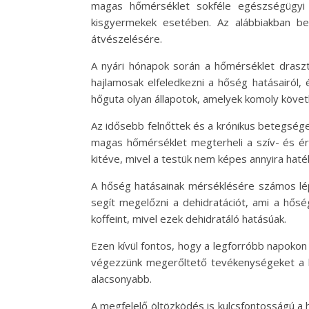
magas hőmérséklet sokféle egészségügyi 
kisgyermekek esetében. Az alábbiakban be
átvészelésére.
A nyári hónapok során a hőmérséklet drasz
hajlamosak elfeledkezni a hőség hatásairól
hőguta olyan állapotok, amelyek komoly köv
Az idősebb felnőttek és a krónikus betegség
magas hőmérséklet megterheli a szív- és é
kitéve, mivel a testük nem képes annyira haté
A hőség hatásainak mérséklésére számos lépé
segít megelőzni a dehidratációt, ami a hőség
koffeint, mivel ezek dehidratáló hatásúak.
Ezen kívül fontos, hogy a legforróbb napokon
végezzünk megerőltető tevékenységeket a le
alacsonyabb.
A megfelelő öltözködés is kulcsfontosságú a h