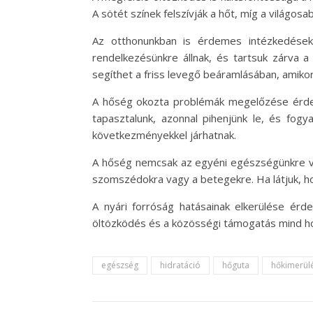
A sötét színek felszívják a hőt, míg a világos
Az otthonunkban is érdemes intézkedéseke
rendelkezésünkre állnak, és tartsuk zárva 
segíthet a friss levegő beáramlásában, amiko
A hőség okozta problémák megelőzése érdekéb
tapasztalunk, azonnal pihenjünk le, és fog
következményekkel járhatnak.
A hőség nemcsak az egyéni egészségünkre van
szomszédokra vagy a betegekre. Ha látjuk, hog
A nyári forróság hatásainak elkerülése érde
öltözködés és a közösségi támogatás mind ho
egészség
hidratáció
hőguta
hőkimerül