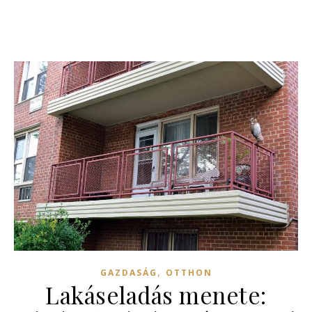
,
GAZDASÁG
OTTHON
Lakáseladás menete: