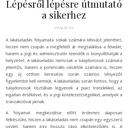
Lépésről lépésre útmutató
a sikerhez
2024.11.02.
A lakáseladás folyamata sokak számára kihívást jelenthet,
hiszen nem csupán a megfelelő ár megtalálása a feladat,
hanem a jogi és adminisztratív teendők is bonyolíthatják a
helyzetet. A lakáseladás nemcsak a tulajdonosok számára
jelentős, hanem a potenciális vásárlók számára is, hiszen
egy új otthon keresése során számos tényezőt
figyelembe kell venniük. A lakáseladás során fontos, hogy a
tulajdonosok tisztában legyenek a piaci trendekkel, az
ingatlan értékével, és a jogi kötelezettségekkel, amelyek a
tranzakcióval járnak.
A folyamat megkezdése előtt érdemes alaposan
felkészülni, hiszen a lakáseladás nem csupán egy egyszerű
ügylet, hanem egy hosszú távú elköteleződés is. A