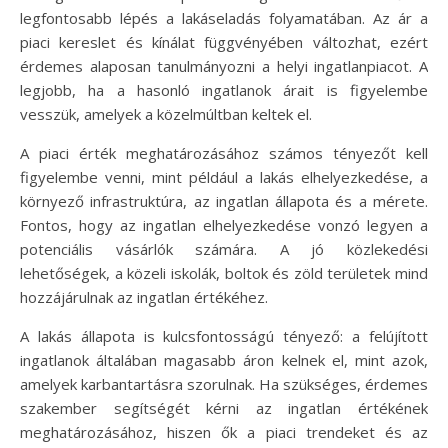
legfontosabb lépés a lakáseladás folyamatában. Az ár a
piaci kereslet és kínálat függvényében változhat, ezért
érdemes alaposan tanulmányozni a helyi ingatlanpiacot. A
legjobb, ha a hasonló ingatlanok árait is figyelembe
vesszük, amelyek a közelmúltban keltek el.
A piaci érték meghatározásához számos tényezőt kell
figyelembe venni, mint például a lakás elhelyezkedése, a
környező infrastruktúra, az ingatlan állapota és a mérete.
Fontos, hogy az ingatlan elhelyezkedése vonzó legyen a
potenciális vásárlók számára. A jó közlekedési
lehetőségek, a közeli iskolák, boltok és zöld területek mind
hozzájárulnak az ingatlan értékéhez.
A lakás állapota is kulcsfontosságú tényező: a felújított
ingatlanok általában magasabb áron kelnek el, mint azok,
amelyek karbantartásra szorulnak. Ha szükséges, érdemes
szakember segítségét kérni az ingatlan értékének
meghatározásához, hiszen ők a piaci trendeket és az