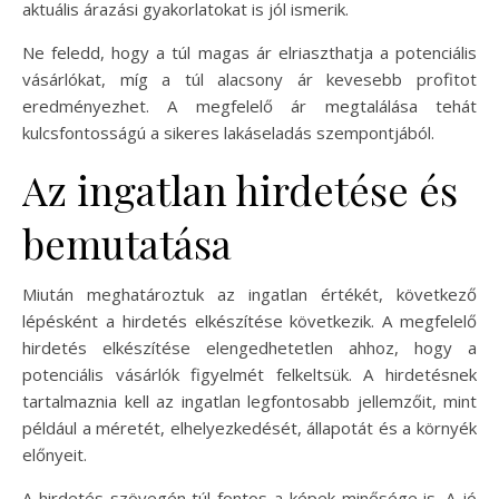
aktuális árazási gyakorlatokat is jól ismerik.
Ne feledd, hogy a túl magas ár elriaszthatja a potenciális
vásárlókat, míg a túl alacsony ár kevesebb profitot
eredményezhet. A megfelelő ár megtalálása tehát
kulcsfontosságú a sikeres lakáseladás szempontjából.
Az ingatlan hirdetése és
bemutatása
Miután meghatároztuk az ingatlan értékét, következő
lépésként a hirdetés elkészítése következik. A megfelelő
hirdetés elkészítése elengedhetetlen ahhoz, hogy a
potenciális vásárlók figyelmét felkeltsük. A hirdetésnek
tartalmaznia kell az ingatlan legfontosabb jellemzőit, mint
például a méretét, elhelyezkedését, állapotát és a környék
előnyeit.
A hirdetés szövegén túl fontos a képek minősége is. A jó