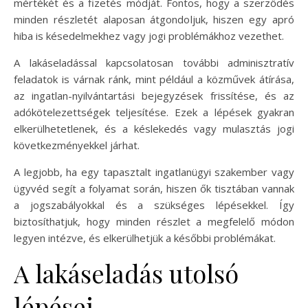
mértékét és a fizetés módját. Fontos, hogy a szerződés
minden részletét alaposan átgondoljuk, hiszen egy apró
hiba is késedelmekhez vagy jogi problémákhoz vezethet.
A lakáseladással kapcsolatosan további adminisztratív
feladatok is várnak ránk, mint például a közművek átírása,
az ingatlan-nyilvántartási bejegyzések frissítése, és az
adókötelezettségek teljesítése. Ezek a lépések gyakran
elkerülhetetlenek, és a késlekedés vagy mulasztás jogi
következményekkel járhat.
A legjobb, ha egy tapasztalt ingatlanügyi szakember vagy
ügyvéd segít a folyamat során, hiszen ők tisztában vannak
a jogszabályokkal és a szükséges lépésekkel. Így
biztosíthatjuk, hogy minden részlet a megfelelő módon
legyen intézve, és elkerülhetjük a későbbi problémákat.
A lakáseladás utolsó
lépései