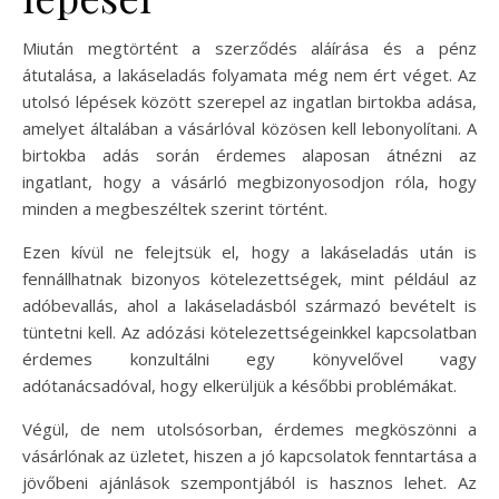
Miután megtörtént a szerződés aláírása és a pénz
átutalása, a lakáseladás folyamata még nem ért véget. Az
utolsó lépések között szerepel az ingatlan birtokba adása,
amelyet általában a vásárlóval közösen kell lebonyolítani. A
birtokba adás során érdemes alaposan átnézni az
ingatlant, hogy a vásárló megbizonyosodjon róla, hogy
minden a megbeszéltek szerint történt.
Ezen kívül ne felejtsük el, hogy a lakáseladás után is
fennállhatnak bizonyos kötelezettségek, mint például az
adóbevallás, ahol a lakáseladásból származó bevételt is
tüntetni kell. Az adózási kötelezettségeinkkel kapcsolatban
érdemes konzultálni egy könyvelővel vagy
adótanácsadóval, hogy elkerüljük a későbbi problémákat.
Végül, de nem utolsósorban, érdemes megköszönni a
vásárlónak az üzletet, hiszen a jó kapcsolatok fenntartása a
jövőbeni ajánlások szempontjából is hasznos lehet. Az