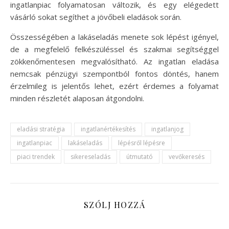
ingatlanpiac folyamatosan változik, és egy elégedett
vásárló sokat segíthet a jövőbeli eladások során.
Összességében a lakáseladás menete sok lépést igényel,
de a megfelelő felkészüléssel és szakmai segítséggel
zökkenőmentesen megvalósítható. Az ingatlan eladása
nemcsak pénzügyi szempontból fontos döntés, hanem
érzelmileg is jelentős lehet, ezért érdemes a folyamat
minden részletét alaposan átgondolni.
eladási stratégia
ingatlanértékesítés
ingatlanjog
ingatlanpiac
lakáseladás
lépésről lépésre
piaci trendek
sikereseladás
útmutató
vevőkeresés
SZÓLJ HOZZÁ