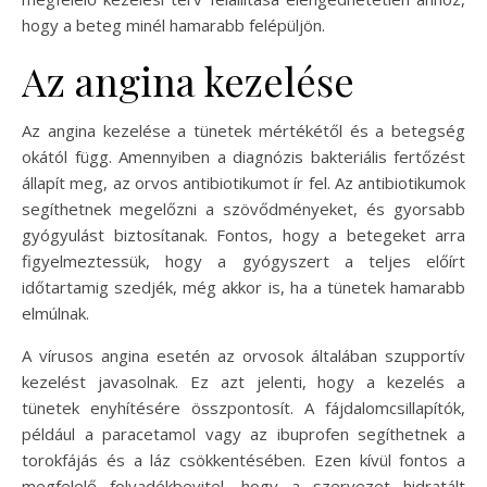
hogy a beteg minél hamarabb felépüljön.
Az angina kezelése
Az angina kezelése a tünetek mértékétől és a betegség
okától függ. Amennyiben a diagnózis bakteriális fertőzést
állapít meg, az orvos antibiotikumot ír fel. Az antibiotikumok
segíthetnek megelőzni a szövődményeket, és gyorsabb
gyógyulást biztosítanak. Fontos, hogy a betegeket arra
figyelmeztessük, hogy a gyógyszert a teljes előírt
időtartamig szedjék, még akkor is, ha a tünetek hamarabb
elmúlnak.
A vírusos angina esetén az orvosok általában szupportív
kezelést javasolnak. Ez azt jelenti, hogy a kezelés a
tünetek enyhítésére összpontosít. A fájdalomcsillapítók,
például a paracetamol vagy az ibuprofen segíthetnek a
torokfájás és a láz csökkentésében. Ezen kívül fontos a
megfelelő folyadékbevitel, hogy a szervezet hidratált