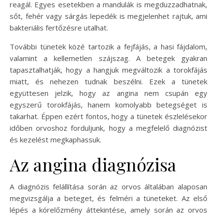
reagál. Egyes esetekben a mandulák is megduzzadhatnak,
sőt, fehér vagy sárgás lepedék is megjelenhet rajtuk, ami
bakteriális fertőzésre utalhat.
További tünetek közé tartozik a fejfájás, a hasi fájdalom,
valamint a kellemetlen szájszag. A betegek gyakran
tapasztalhatják, hogy a hangjuk megváltozik a torokfájás
miatt, és nehezen tudnak beszélni. Ezek a tünetek
együttesen jelzik, hogy az angina nem csupán egy
egyszerű torokfájás, hanem komolyabb betegséget is
takarhat. Éppen ezért fontos, hogy a tünetek észlelésekor
időben orvoshoz forduljunk, hogy a megfelelő diagnózist
és kezelést megkaphassuk.
Az angina diagnózisa
A diagnózis felállítása során az orvos általában alaposan
megvizsgálja a beteget, és felméri a tüneteket. Az első
lépés a kórelőzmény áttekintése, amely során az orvos