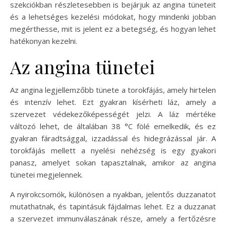
szekciókban részletesebben is bejárjuk az angina tüneteit
és a lehetséges kezelési módokat, hogy mindenki jobban
megérthesse, mit is jelent ez a betegség, és hogyan lehet
hatékonyan kezelni.
Az angina tünetei
Az angina legjellemzőbb tünete a torokfájás, amely hirtelen
és intenzív lehet. Ezt gyakran kísérheti láz, amely a
szervezet védekezőképességét jelzi. A láz mértéke
változó lehet, de általában 38 °C fölé emelkedik, és ez
gyakran fáradtsággal, izzadással és hidegrázással jár. A
torokfájás mellett a nyelési nehézség is egy gyakori
panasz, amelyet sokan tapasztalnak, amikor az angina
tünetei megjelennek.
A nyirokcsomók, különösen a nyakban, jelentős duzzanatot
mutathatnak, és tapintásuk fájdalmas lehet. Ez a duzzanat
a szervezet immunválaszának része, amely a fertőzésre