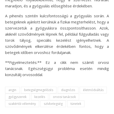
maradjon, és a gyógyulás elősegítése érdekében.
A pihenés szintén kulcsfontosságú a gyógyulás során. A
betegeknek ajánlott kerülniük a fizikai megterhelést, hogy a
szervezetük a gyógyulásra összpontosíthasson. Azok,
akiknél szövődmények lépnek fel, például fülgyulladás vagy
torok tályog, speciális kezelést igényelhetnek. A
szövődmények elkerülése érdekében fontos, hogy a
betegek időben orvoshoz forduljanak.
**Figyelmeztetés:** Ez a cikk nem számít orvosi
tanácsnak. Egészségügyi probléma esetén mindig
konzultálj orvosoddal.
angin
betegségmegelőzés
diagnózis
életmódváltás
gyógyszerek
kezelés
orvosi tanácsok
szakértői vélemény
szívbetegség
tünetek