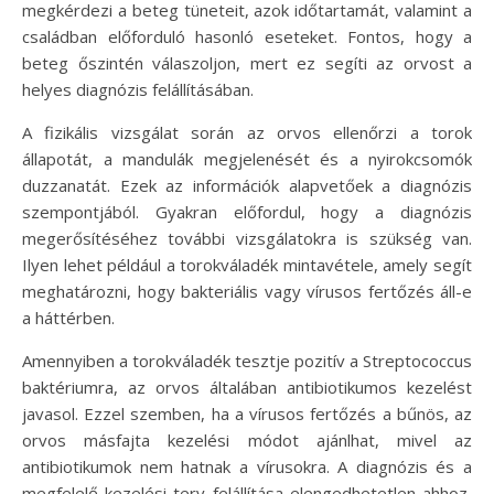
megkérdezi a beteg tüneteit, azok időtartamát, valamint a
családban előforduló hasonló eseteket. Fontos, hogy a
beteg őszintén válaszoljon, mert ez segíti az orvost a
helyes diagnózis felállításában.
A fizikális vizsgálat során az orvos ellenőrzi a torok
állapotát, a mandulák megjelenését és a nyirokcsomók
duzzanatát. Ezek az információk alapvetőek a diagnózis
szempontjából. Gyakran előfordul, hogy a diagnózis
megerősítéséhez további vizsgálatokra is szükség van.
Ilyen lehet például a torokváladék mintavétele, amely segít
meghatározni, hogy bakteriális vagy vírusos fertőzés áll-e
a háttérben.
Amennyiben a torokváladék tesztje pozitív a Streptococcus
baktériumra, az orvos általában antibiotikumos kezelést
javasol. Ezzel szemben, ha a vírusos fertőzés a bűnös, az
orvos másfajta kezelési módot ajánlhat, mivel az
antibiotikumok nem hatnak a vírusokra. A diagnózis és a
megfelelő kezelési terv felállítása elengedhetetlen ahhoz,