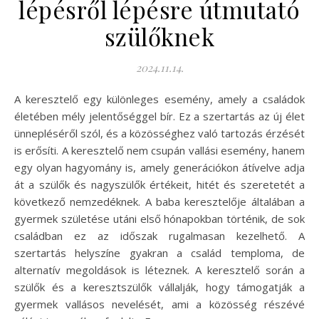
lépésről lépésre útmutató
szülőknek
2024.11.14.
A keresztelő egy különleges esemény, amely a családok
életében mély jelentőséggel bír. Ez a szertartás az új élet
ünnepléséről szól, és a közösséghez való tartozás érzését
is erősíti. A keresztelő nem csupán vallási esemény, hanem
egy olyan hagyomány is, amely generációkon átívelve adja
át a szülők és nagyszülők értékeit, hitét és szeretetét a
következő nemzedéknek. A baba keresztelője általában a
gyermek születése utáni első hónapokban történik, de sok
családban ez az időszak rugalmasan kezelhető. A
szertartás helyszíne gyakran a család temploma, de
alternatív megoldások is léteznek. A keresztelő során a
szülők és a keresztszülők vállalják, hogy támogatják a
gyermek vallásos nevelését, ami a közösség részévé