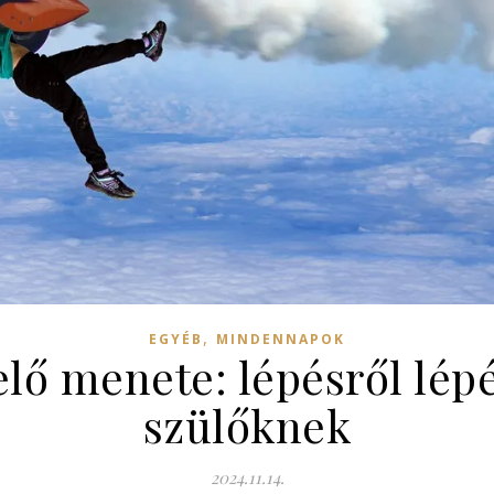
,
EGYÉB
MINDENNAPOK
elő menete: lépésről lép
szülőknek
2024.11.14.