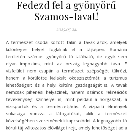
Fedezd fel a gyönyörű
Szamos-tavat!
2025.05.24.
A természet csodái között talán a tavak azok, amelyek
különleges helyet foglalnak el a tájképen. Románia
területén számos gyönyörű tó található, de egyik sem
olyan impozáns, mint az ország legnagyobb tava. E
vízfelület nem csupán a természet szépségét tükrözi,
hanem a körülötte kialakult ökoszisztémát, a turizmus
lehetőségeit és a helyi kultúra gazdagságát is. A tavak
nemcsak pihenési helyszínek, hanem számos rekreációs
tevékenység színhelyei is, mint például a horgászat, a
vízisportok és a természetjárás. A vízparti élmények
sokasága vonzza a látogatókat, akik a természet
közelségében szeretnének kikapcsolódni. A legnagyobb tó
körüli táj változatos élővilágot rejt, amely lehetőséget ad a