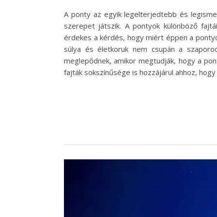
A ponty az egyik legelterjedtebb és legism
szerepet játszik. A pontyok különböző fajt
érdekes a kérdés, hogy miért éppen a pontyo
súlya és életkoruk nem csupán a szaporodá
meglepődnek, amikor megtudják, hogy a pont
fajták sokszínűsége is hozzájárul ahhoz, hog