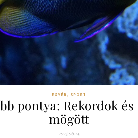
,
EGYÉB
SPORT
bb pontya: Rekordok és 
mögött
2025.06.14.