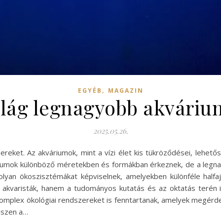
,
EGYÉB
MAGAZIN
világ legnagyobb akváriu
2025.05.26.
bereket. Az akváriumok, mint a vízi élet kis tükröződései, lehe
áriumok különböző méretekben és formákban érkeznek, de a leg
olyan ökoszisztémákat képviselnek, amelyekben különféle halfa
 akvaristák, hanem a tudományos kutatás és az oktatás terén 
mplex ökológiai rendszereket is fenntartanak, amelyek megérde
iszen a…