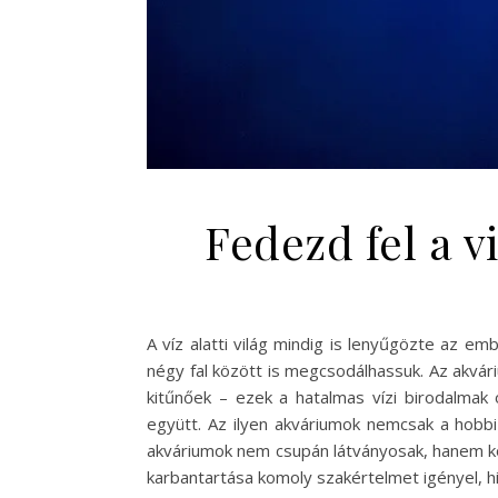
Fedezd fel a 
A víz alatti világ mindig is lenyűgözte az em
négy fal között is megcsodálhassuk. Az akv
kitűnőek – ezek a hatalmas vízi birodalmak 
együtt. Az ilyen akváriumok nemcsak a hobbi
akváriumok nem csupán látványosak, hanem ko
karbantartása komoly szakértelmet igényel, h