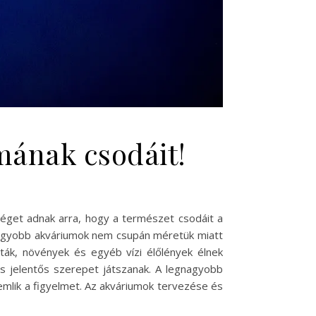
mának csodáit!
tőséget adnak arra, hogy a természet csodáit a
nagyobb akváriumok nem csupán méretük miatt
jták, növények és egyéb vízi élőlények élnek
is jelentős szerepet játszanak. A legnagyobb
mlik a figyelmet. Az akváriumok tervezése és