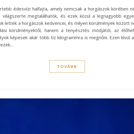
ertebb édesvízi halfajta, amely nemcsak a horgászok körében 
ái világszerte megtalálhatók, és ezek közül a legnagyobb egye
k lettek a horgászok kedvencei, és milyen körülmények között
si körülményektől, hanem a tenyésztés módjától, az élőhelyt
yok képesek akár több tíz kilogrammra is megnőni. Ezen kívül 
y ezek…
TOVÁBB