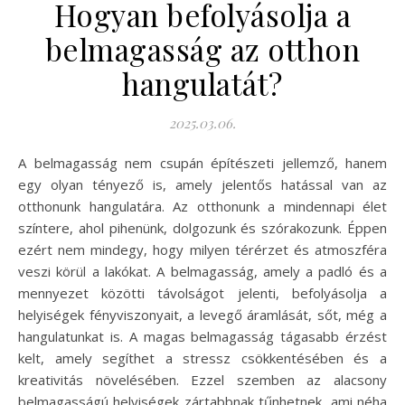
Hogyan befolyásolja a
belmagasság az otthon
hangulatát?
2025.03.06.
A belmagasság nem csupán építészeti jellemző, hanem
egy olyan tényező is, amely jelentős hatással van az
otthonunk hangulatára. Az otthonunk a mindennapi élet
színtere, ahol pihenünk, dolgozunk és szórakozunk. Éppen
ezért nem mindegy, hogy milyen térérzet és atmoszféra
veszi körül a lakókat. A belmagasság, amely a padló és a
mennyezet közötti távolságot jelenti, befolyásolja a
helyiségek fényviszonyait, a levegő áramlását, sőt, még a
hangulatunkat is. A magas belmagasság tágasabb érzést
kelt, amely segíthet a stressz csökkentésében és a
kreativitás növelésében. Ezzel szemben az alacsony
belmagasságú helyiségek zártabbnak tűnhetnek, ami néha