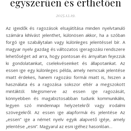
egyszerűen és érthetően
2025.12.19.
Az igeidők és ragozások elsajátítása minden nyelvtanuló
számára kihívást jelenthet, különösen akkor, ha a szóban
forgó ige szabálytalan vagy különleges jelentéssel bír. A
magyar nyelv gazdag és változatos igeragozási rendszere
lehetőséget ad arra, hogy pontosan és árnyaltan fejezzük
ki gondolatainkat, cselekvéseinket és állapotainkat. Az
essen ige egy különleges példa, amely nemcsak jelentése
miatt érdekes, hanem ragozási formái miatt is, hiszen a
használata és a ragozása sokszor eltér a megszokott
mintáktól. Megismerve az essen ige ragozását,
könnyebben és magabiztosabban tudunk kommunikálni,
legyen szó mindennapi helyzetekről vagy irodalmi
szövegekről. Az essen ige alapformái és jelentése Az
„essen” ige a német nyelv egyik alapvető igéje, amely
jelentése „esni”. Magyarul az esni igéhez hasonlóan…