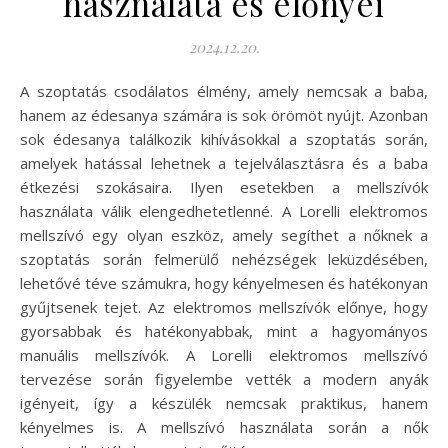
használata és előnyei
2024.12.20.
A szoptatás csodálatos élmény, amely nemcsak a baba,
hanem az édesanya számára is sok örömöt nyújt. Azonban
sok édesanya találkozik kihívásokkal a szoptatás során,
amelyek hatással lehetnek a tejelválasztásra és a baba
étkezési szokásaira. Ilyen esetekben a mellszívók
használata válik elengedhetetlenné. A Lorelli elektromos
mellszívó egy olyan eszköz, amely segíthet a nőknek a
szoptatás során felmerülő nehézségek leküzdésében,
lehetővé téve számukra, hogy kényelmesen és hatékonyan
gyűjtsenek tejet. Az elektromos mellszívók előnye, hogy
gyorsabbak és hatékonyabbak, mint a hagyományos
manuális mellszívók. A Lorelli elektromos mellszívó
tervezése során figyelembe vették a modern anyák
igényeit, így a készülék nemcsak praktikus, hanem
kényelmes is. A mellszívó használata során a nők