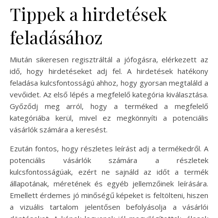
Tippek a hirdetések
feladásához
Miután sikeresen regisztráltál a jófogásra, elérkezett az
idő, hogy hirdetéseket adj fel. A hirdetések hatékony
feladása kulcsfontosságú ahhoz, hogy gyorsan megtaláld a
vevőidet. Az első lépés a megfelelő kategória kiválasztása.
Győződj meg arról, hogy a terméked a megfelelő
kategóriába kerül, mivel ez megkönnyíti a potenciális
vásárlók számára a keresést.
Ezután fontos, hogy részletes leírást adj a termékedről. A
potenciális vásárlók számára a részletek
kulcsfontosságúak, ezért ne sajnáld az időt a termék
állapotának, méretének és egyéb jellemzőinek leírására.
Emellett érdemes jó minőségű képeket is feltölteni, hiszen
a vizuális tartalom jelentősen befolyásolja a vásárlói