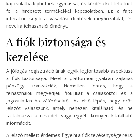
kapcsolatba léphetnek egymással, és kérdéseket tehetnek
fel a hirdetett termékekkel kapcsolatban. Ez a fajta
interakció segíti a vásárlási döntések meghozatalát, és
növeli a felhasználói élményt.
A fiók biztonsága és
kezelése
A jófogás regisztrációjának egyik legfontosabb aspektusa
a fiók biztonsága. Mivel a platformon gyakran zajlanak
pénzügyi tranzakciók, kiemelten fontos, hogy a
felhasználók megvédjék fiókjukat a csalásoktól és a
jogosulatlan hozzáférésektől. Az első lépés, hogy erős
jelszót válasszunk, amely nehezen kitalálható, és ne
tartalmazza a nevedet vagy egyéb könnyen kitalálható
információt.
A jelszó mellett érdemes figyelni a fiók tevékenységeire is.