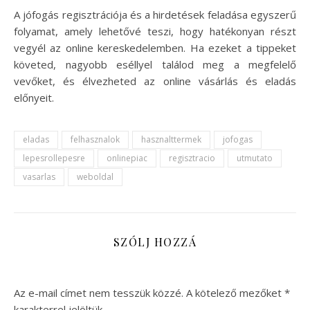
A jófogás regisztrációja és a hirdetések feladása egyszerű
folyamat, amely lehetővé teszi, hogy hatékonyan részt
vegyél az online kereskedelemben. Ha ezeket a tippeket
követed, nagyobb eséllyel találod meg a megfelelő
vevőket, és élvezheted az online vásárlás és eladás
előnyeit.
eladas
felhasznalok
hasznalttermek
jofogas
lepesrollepesre
onlinepiac
regisztracio
utmutato
vasarlas
weboldal
SZÓLJ HOZZÁ
Az e-mail címet nem tesszük közzé.
A kötelező mezőket
*
karakterrel jelöltük