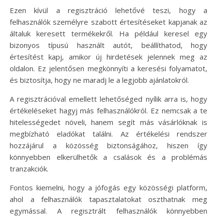
Ezen kívül a regisztráció lehetővé teszi, hogy a
felhasználók személyre szabott értesítéseket kapjanak az
általuk keresett termékekről. Ha például keresel egy
bizonyos típusú használt autót, beállíthatod, hogy
értesítést kapj, amikor új hirdetések jelennek meg az
oldalon. Ez jelentősen megkönnyíti a keresési folyamatot,
és biztosítja, hogy ne maradj le a legjobb ajánlatokról.
A regisztrációval emellett lehetőséged nyílik arra is, hogy
értékeléseket hagyj más felhasználókról. Ez nemcsak a te
hitelességedet növeli, hanem segít más vásárlóknak is
megbízható eladókat találni. Az értékelési rendszer
hozzájárul a közösség biztonságához, hiszen így
könnyebben elkerülhetők a csalások és a problémás
tranzakciók.
Fontos kiemelni, hogy a jófogás egy közösségi platform,
ahol a felhasználók tapasztalatokat oszthatnak meg
egymással. A regisztrált felhasználók könnyebben