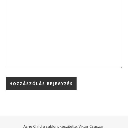
Ashe Child a sablont készítette:
Viktor Csaszar.