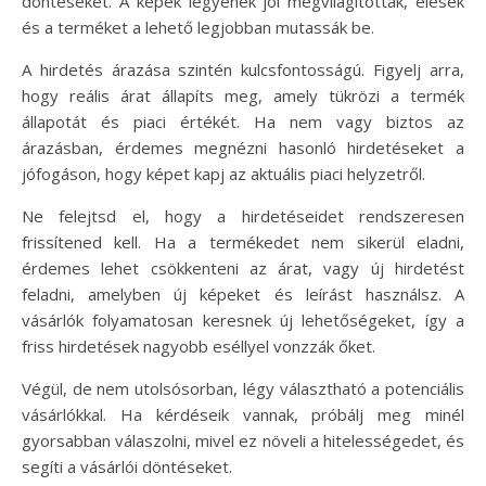
döntéseket. A képek legyenek jól megvilágítottak, élesek
és a terméket a lehető legjobban mutassák be.
A hirdetés árazása szintén kulcsfontosságú. Figyelj arra,
hogy reális árat állapíts meg, amely tükrözi a termék
állapotát és piaci értékét. Ha nem vagy biztos az
árazásban, érdemes megnézni hasonló hirdetéseket a
jófogáson, hogy képet kapj az aktuális piaci helyzetről.
Ne felejtsd el, hogy a hirdetéseidet rendszeresen
frissítened kell. Ha a termékedet nem sikerül eladni,
érdemes lehet csökkenteni az árat, vagy új hirdetést
feladni, amelyben új képeket és leírást használsz. A
vásárlók folyamatosan keresnek új lehetőségeket, így a
friss hirdetések nagyobb eséllyel vonzzák őket.
Végül, de nem utolsósorban, légy választható a potenciális
vásárlókkal. Ha kérdéseik vannak, próbálj meg minél
gyorsabban válaszolni, mivel ez növeli a hitelességedet, és
segíti a vásárlói döntéseket.