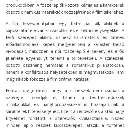
produkciókban. A főszereplők közötti kémia és a karakterek
közötti dinamikus interakciók hozzájárulnak a film sikeréhez.
A film középpontjában egy fiatal pár áll, akiknek a
kapcsolata tele van kihívásokkal és érzelmi mélységekkel. A
férfi szerepét alakító színész karizmatikus és hiteles
előadásmódjával képes megjeleníteni a karakter belső
vívódásait, miközben a női főszereplő érzékeny és erős
jelenléte egyensúlyt teremt a történetben. A színészek
közötti összhang nemcsak a romantikus pillanatokban,
hanem a konfliktusos helyzetekben is megmutatkozik, ami
még inkább fokozza a film drámai hatását.
Fontos megemlíteni, hogy a színészek nem csupán a
szöveget mondják el, hanem a testbeszédükkel,
mimikájukkal és hanghordozásukkal is hozzájárulnak a
karakterek hitelességéhez. Ezért a rendező és a stáb nagy
figyelmet fordított a szereplők kiválasztására, hiszen
minden apró részlet kulcsszerepet játszik a történet