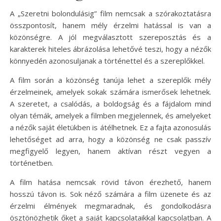
A „Szeretni bolondulásig” film nemcsak a szórakoztatásra
összpontosít, hanem mély érzelmi hatással is van a
közönségre. A jól megválasztott szereposztás és a
karakterek hiteles ábrázolása lehetővé teszi, hogy a nézők
könnyedén azonosuljanak a történettel és a szereplőkkel.
A film során a közönség tanúja lehet a szereplők mély
érzelmeinek, amelyek sokak számára ismerősek lehetnek.
A szeretet, a csalódás, a boldogság és a fájdalom mind
olyan témák, amelyek a filmben megjelennek, és amelyeket
a nézők saját életükben is átélhetnek. Ez a fajta azonosulás
lehetőséget ad arra, hogy a közönség ne csak passzív
megfigyelő legyen, hanem aktívan részt vegyen a
történetben.
A film hatása nemcsak rövid távon érezhető, hanem
hosszú távon is. Sok néző számára a film üzenete és az
érzelmi élmények megmaradnak, és gondolkodásra
ösztönözhetik őket a saját kapcsolataikkal kapcsolatban. A