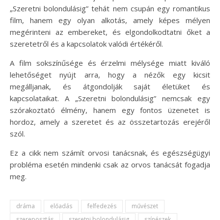
„Szeretni bolondulásig” tehát nem csupán egy romantikus
film, hanem egy olyan alkotás, amely képes mélyen
megérinteni az embereket, és elgondolkodtatni őket a
szeretetről és a kapcsolatok valódi értékéről.
A film sokszínűsége és érzelmi mélysége miatt kiváló
lehetőséget nyújt arra, hogy a nézők egy kicsit
megálljanak, és átgondolják saját életüket és
kapcsolataikat. A „Szeretni bolondulásig” nemcsak egy
szórakoztató élmény, hanem egy fontos üzenetet is
hordoz, amely a szeretet és az összetartozás erejéről
szól.
Ez a cikk nem számít orvosi tanácsnak, és egészségügyi
probléma esetén mindenki csak az orvos tanácsát fogadja
meg.
dráma
előadás
felfedezés
művészet
szereposztás
szeretni bolondulásig
színészek