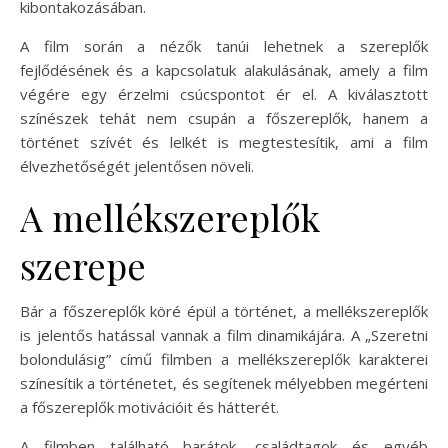
kibontakozásában.
A film során a nézők tanúi lehetnek a szereplők
fejlődésének és a kapcsolatuk alakulásának, amely a film
végére egy érzelmi csúcspontot ér el. A kiválasztott
színészek tehát nem csupán a főszereplők, hanem a
történet szívét és lelkét is megtestesítik, ami a film
élvezhetőségét jelentősen növeli.
A mellékszereplők
szerepe
Bár a főszereplők köré épül a történet, a mellékszereplők
is jelentős hatással vannak a film dinamikájára. A „Szeretni
bolondulásig” című filmben a mellékszereplők karakterei
színesítik a történetet, és segítenek mélyebben megérteni
a főszereplők motivációit és hátterét.
A filmben található barátok, családtagok és egyéb