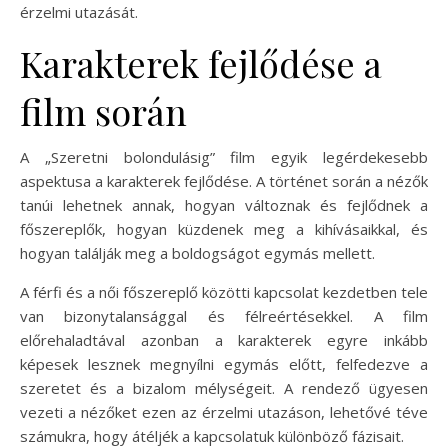
érzelmi utazását.
Karakterek fejlődése a
film során
A „Szeretni bolondulásig” film egyik legérdekesebb
aspektusa a karakterek fejlődése. A történet során a nézők
tanúi lehetnek annak, hogyan változnak és fejlődnek a
főszereplők, hogyan küzdenek meg a kihívásaikkal, és
hogyan találják meg a boldogságot egymás mellett.
A férfi és a női főszereplő közötti kapcsolat kezdetben tele
van bizonytalansággal és félreértésekkel. A film
előrehaladtával azonban a karakterek egyre inkább
képesek lesznek megnyílni egymás előtt, felfedezve a
szeretet és a bizalom mélységeit. A rendező ügyesen
vezeti a nézőket ezen az érzelmi utazáson, lehetővé téve
számukra, hogy átéljék a kapcsolatuk különböző fázisait.