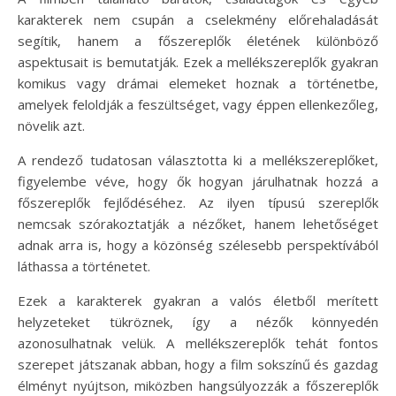
karakterek nem csupán a cselekmény előrehaladását
segítik, hanem a főszereplők életének különböző
aspektusait is bemutatják. Ezek a mellékszereplők gyakran
komikus vagy drámai elemeket hoznak a történetbe,
amelyek feloldják a feszültséget, vagy éppen ellenkezőleg,
növelik azt.
A rendező tudatosan választotta ki a mellékszereplőket,
figyelembe véve, hogy ők hogyan járulhatnak hozzá a
főszereplők fejlődéséhez. Az ilyen típusú szereplők
nemcsak szórakoztatják a nézőket, hanem lehetőséget
adnak arra is, hogy a közönség szélesebb perspektívából
láthassa a történetet.
Ezek a karakterek gyakran a valós életből merített
helyzeteket tükröznek, így a nézők könnyedén
azonosulhatnak velük. A mellékszereplők tehát fontos
szerepet játszanak abban, hogy a film sokszínű és gazdag
élményt nyújtson, miközben hangsúlyozzák a főszereplők