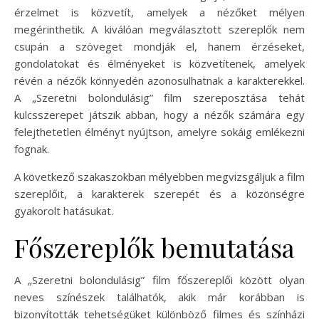
érzelmet is közvetít, amelyek a nézőket mélyen
megérinthetik. A kiválóan megválasztott szereplők nem
csupán a szöveget mondják el, hanem érzéseket,
gondolatokat és élményeket is közvetítenek, amelyek
révén a nézők könnyedén azonosulhatnak a karakterekkel.
A „Szeretni bolondulásig” film szereposztása tehát
kulcsszerepet játszik abban, hogy a nézők számára egy
felejthetetlen élményt nyújtson, amelyre sokáig emlékezni
fognak.
A következő szakaszokban mélyebben megvizsgáljuk a film
szereplőit, a karakterek szerepét és a közönségre
gyakorolt hatásukat.
Főszereplők bemutatása
A „Szeretni bolondulásig” film főszereplői között olyan
neves színészek találhatók, akik már korábban is
bizonyították tehetségüket különböző filmes és színházi