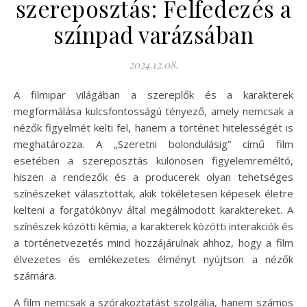
szereposztás: Felfedezés a
színpad varázsában
2024.12.08.
A filmipar világában a szereplők és a karakterek
megformálása kulcsfontosságú tényező, amely nemcsak a
nézők figyelmét kelti fel, hanem a történet hitelességét is
meghatározza. A „Szeretni bolondulásig” című film
esetében a szereposztás különösen figyelemreméltó,
hiszen a rendezők és a producerek olyan tehetséges
színészeket választottak, akik tökéletesen képesek életre
kelteni a forgatókönyv által megálmodott karaktereket. A
színészek közötti kémia, a karakterek közötti interakciók és
a történetvezetés mind hozzájárulnak ahhoz, hogy a film
élvezetes és emlékezetes élményt nyújtson a nézők
számára.
A film nemcsak a szórakoztatást szolgálja, hanem számos