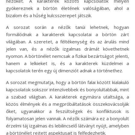
nézőket. A karakterek közötti kapcsolatok mélyen
gyökereznek a börtön életének valóságában, ahol a
bizalom és a hűség kulcsszerepet játszik.
A sorozat során a nézők tanúi lehetnek, hogyan
formálódnak a karakterek kapcsolatai a börtön zárt
világában. A szeretet, a féltékenység és az árulás mind
jelen van, és a nézők izgalmas drámát követhetnek
nyomon. A börtönélet nemcsak a fizikai bezártságot jelenti,
hanem a lelkieket is, és a karakterek küzdelmei a
kapcsolatok terén egy új dimenziót adnak a történethez.
A sorozat megmutatja, hogy a börtön falai között kialakuló
kapcsolatok sokszor intenzívebbek és bonyolultabbak, mint
a szabad világban. A karakterek egymásra utaltsága, a
közös élmények és a megpróbáltatások összekovácsolják
őket, ugyanakkor a feszültségek és konfliktusok is
folyamatosan jelen vannak. A nézők számára ez a bonyolult
érzelmi táj izgalmas és lebilincselő látványt nyújt, amelyben
a börtönélet rejtett aspektusait is felfedezhetik.