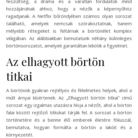
feszültség, a dráma és a váratlan fordulatok mind
hozzájárulnak ahhoz, hogy a nézők a képernyőhöz
ragadjanak. A Netflix bőröndjében számos olyan sorozat
található, amelyek nemcsak szórakoztatnak, hanem
mélyebb rétegeket is feltárnak a börtönélet komplex
világában. Az alábbiakban bemutatunk néhány különleges
börtönsorozatot, amelyek garantáltan lekötik a figyelmet.
Az elhagyott börtön
titkai
A börtönök gyakran rejtélyes és félelmetes helyek, ahol a
múlt árnyai kísértenek. Az „Elhagyott börtön titkai” című
sorozat egy izgalmas utazásra hívja a nézőt, ahol a börtön
falai között rejtőző titkokat tárják fel. A sorozat a börtön
történetére és a benne élő emberek életére fókuszál,
bemutatva, hogyan formálta a börtön a lakóit és a
környezetét.