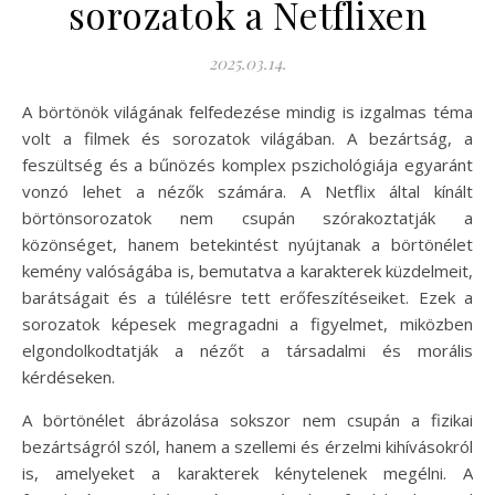
sorozatok a Netflixen
2025.03.14.
A börtönök világának felfedezése mindig is izgalmas téma
volt a filmek és sorozatok világában. A bezártság, a
feszültség és a bűnözés komplex pszichológiája egyaránt
vonzó lehet a nézők számára. A Netflix által kínált
börtönsorozatok nem csupán szórakoztatják a
közönséget, hanem betekintést nyújtanak a börtönélet
kemény valóságába is, bemutatva a karakterek küzdelmeit,
barátságait és a túlélésre tett erőfeszítéseiket. Ezek a
sorozatok képesek megragadni a figyelmet, miközben
elgondolkodtatják a nézőt a társadalmi és morális
kérdéseken.
A börtönélet ábrázolása sokszor nem csupán a fizikai
bezártságról szól, hanem a szellemi és érzelmi kihívásokról
is, amelyeket a karakterek kénytelenek megélni. A