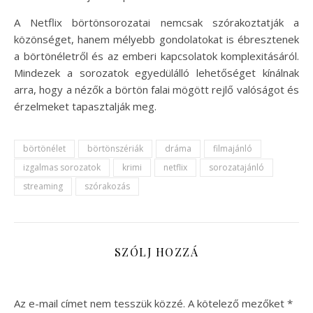
A Netflix börtönsorozatai nemcsak szórakoztatják a
közönséget, hanem mélyebb gondolatokat is ébresztenek
a börtönéletről és az emberi kapcsolatok komplexitásáról.
Mindezek a sorozatok egyedülálló lehetőséget kínálnak
arra, hogy a nézők a börtön falai mögött rejlő valóságot és
érzelmeket tapasztalják meg.
börtönélet
börtönszériák
dráma
filmajánló
izgalmas sorozatok
krimi
netflix
sorozatajánló
streaming
szórakozás
SZÓLJ HOZZÁ
Az e-mail címet nem tesszük közzé.
A kötelező mezőket
*