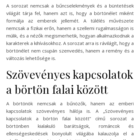
A sorozat nemcsak a bűncselekmények és a büntetések
világát tárja fel, hanem azt is, hogy a börtönélet miként
formálja az emberek jellemét. A túlélés művészete
nemcsak a fizikai erőn, hanem a szellemi rugalmasságon is
múlik, és a nézők megismerhetik, hogyan alkalmazkodnak a
karakterek a kihívásokhoz. A sorozat arra is rávilágít, hogy a
börtönélet nem csupán szenvedés, hanem a remény és a
változás lehetősége is.
Szövevényes kapcsolatok
a börtön falai között
A börtönök nemcsak a bűnözők, hanem az emberi
kapcsolatok szövevényes hálója is. A „Szövevényes
kapcsolatok a börtön falai között” című sorozat a
börtönben kialakuló barátságok, románcok és
ellenségeskedések bonyolult világába kalauzolja el a