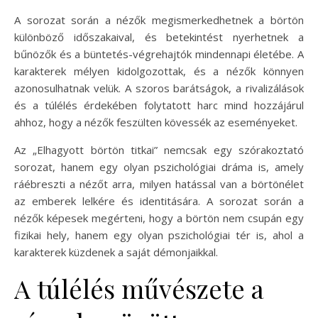
A sorozat során a nézők megismerkedhetnek a börtön
különböző időszakaival, és betekintést nyerhetnek a
bűnözők és a büntetés-végrehajtók mindennapi életébe. A
karakterek mélyen kidolgozottak, és a nézők könnyen
azonosulhatnak velük. A szoros barátságok, a rivalizálások
és a túlélés érdekében folytatott harc mind hozzájárul
ahhoz, hogy a nézők feszülten kövessék az eseményeket.
Az „Elhagyott börtön titkai” nemcsak egy szórakoztató
sorozat, hanem egy olyan pszichológiai dráma is, amely
ráébreszti a nézőt arra, milyen hatással van a börtönélet
az emberek lelkére és identitására. A sorozat során a
nézők képesek megérteni, hogy a börtön nem csupán egy
fizikai hely, hanem egy olyan pszichológiai tér is, ahol a
karakterek küzdenek a saját démonjaikkal.
A túlélés művészete a