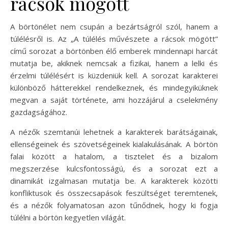
rácsok mögött
A börtönélet nem csupán a bezártságról szól, hanem a
túlélésről is. Az „A túlélés művészete a rácsok mögött”
című sorozat a börtönben élő emberek mindennapi harcát
mutatja be, akiknek nemcsak a fizikai, hanem a lelki és
érzelmi túlélésért is küzdeniük kell. A sorozat karakterei
különböző hátterekkel rendelkeznek, és mindegyiküknek
megvan a saját története, ami hozzájárul a cselekmény
gazdagságához.
A nézők szemtanúi lehetnek a karakterek barátságainak,
ellenségeinek és szövetségeinek kialakulásának. A börtön
falai között a hatalom, a tisztelet és a bizalom
megszerzése kulcsfontosságú, és a sorozat ezt a
dinamikát izgalmasan mutatja be. A karakterek közötti
konfliktusok és összecsapások feszültséget teremtenek,
és a nézők folyamatosan azon tűnődnek, hogy ki fogja
túlélni a börtön kegyetlen világát.