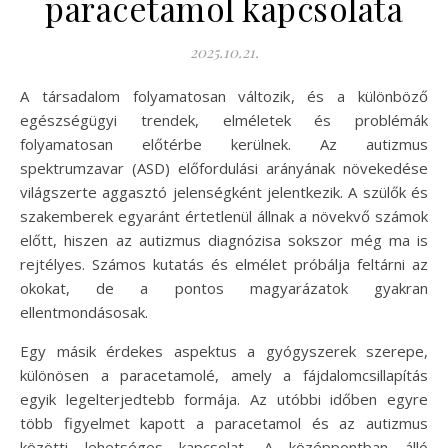
paracetamol kapcsolata
2025.10.21.
A társadalom folyamatosan változik, és a különböző
egészségügyi trendek, elméletek és problémák
folyamatosan előtérbe kerülnek. Az autizmus
spektrumzavar (ASD) előfordulási arányának növekedése
világszerte aggasztó jelenségként jelentkezik. A szülők és
szakemberek egyaránt értetlenül állnak a növekvő számok
előtt, hiszen az autizmus diagnózisa sokszor még ma is
rejtélyes. Számos kutatás és elmélet próbálja feltárni az
okokat, de a pontos magyarázatok gyakran
ellentmondásosak.
Egy másik érdekes aspektus a gyógyszerek szerepe,
különösen a paracetamolé, amely a fájdalomcsillapítás
egyik legelterjedtebb formája. Az utóbbi időben egyre
több figyelmet kapott a paracetamol és az autizmus
közötti lehetséges kapcsolat. A középpontban álló