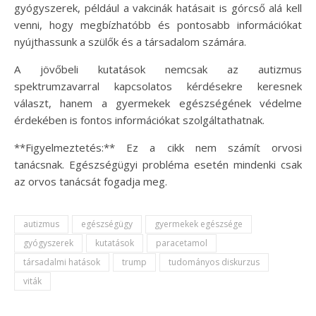
gyógyszerek, például a vakcinák hatásait is górcső alá kell
venni, hogy megbízhatóbb és pontosabb információkat
nyújthassunk a szülők és a társadalom számára.
A jövőbeli kutatások nemcsak az autizmus
spektrumzavarral kapcsolatos kérdésekre keresnek
választ, hanem a gyermekek egészségének védelme
érdekében is fontos információkat szolgáltathatnak.
**Figyelmeztetés:** Ez a cikk nem számít orvosi
tanácsnak. Egészségügyi probléma esetén mindenki csak
az orvos tanácsát fogadja meg.
autizmus
egészségügy
gyermekek egészsége
gyógyszerek
kutatások
paracetamol
társadalmi hatások
trump
tudományos diskurzus
viták