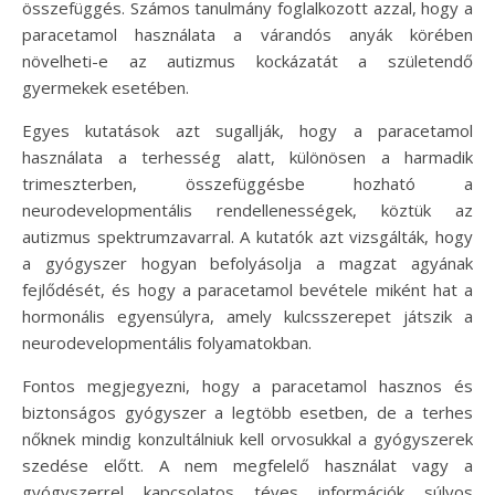
összefüggés. Számos tanulmány foglalkozott azzal, hogy a
paracetamol használata a várandós anyák körében
növelheti-e az autizmus kockázatát a születendő
gyermekek esetében.
Egyes kutatások azt sugallják, hogy a paracetamol
használata a terhesség alatt, különösen a harmadik
trimeszterben, összefüggésbe hozható a
neurodevelopmentális rendellenességek, köztük az
autizmus spektrumzavarral. A kutatók azt vizsgálták, hogy
a gyógyszer hogyan befolyásolja a magzat agyának
fejlődését, és hogy a paracetamol bevétele miként hat a
hormonális egyensúlyra, amely kulcsszerepet játszik a
neurodevelopmentális folyamatokban.
Fontos megjegyezni, hogy a paracetamol hasznos és
biztonságos gyógyszer a legtöbb esetben, de a terhes
nőknek mindig konzultálniuk kell orvosukkal a gyógyszerek
szedése előtt. A nem megfelelő használat vagy a
gyógyszerrel kapcsolatos téves információk súlyos