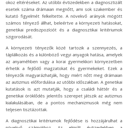
okoz eltéréseket. Az utóbbi évtizedekben a diagnosztizált
esetek száma drámaian megnőtt, ami sok szakember és
kutató figyelmét felkeltette. A növekvő arányok mögött
számos tényező állhat, beleértve a környezeti hatásokat,
genetikai prediszpozíciót és a diagnosztikai kritériumok
szigorodását.
A környezeti tényezők közé tartozik a szennyezés, a
táplálkozás és a különböző vegyi anyagok hatása, amelyek
az anyaméhben vagy a korai gyermekkori környezetben
érhetik a fejlődő magzatokat és gyermekeket. Ezek a
tényezők magyarázhatják, hogy miért nőtt meg drámaian
az autizmus előfordulása az utóbbi időszakban. A genetikai
kutatások is azt mutatják, hogy a családi háttér és a
genetikai öröklődés jelentős szerepet játszik az autizmus
kialakulásában, de a pontos mechanizmusok még nem
teljesen tisztázottak.
A diagnosztikai kritériumok fejlődése is hozzájárulhat a
növekvő számokhoz. Az elmúlt évtizedekben a