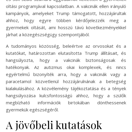
oltási programjával kapcsolatban. A vakcinák ellen irányuló
kampányok, amelyeket Trump támogatott, hozzájárultak
ahhoz, hogy egyre többen kérdőjelezzék meg a
gyermekek oltását, ami hosszú távú következményekkel
járhat a közegészségügy szempontjából.
A tudományos közösség, beleértve az orvosokat és a
kutatókat, határozottan elutasította Trump állításait, és
hangsúlyozta, hogy a vakcinák biztonságosak és
hatékonyak. Az autizmus okai komplexek, és nincs
egyértelmű bizonyíték arra, hogy a vakcinák vagy a
paracetamol közvetlenül hozzájárulnának a betegség
kialakulásához. A közvélemény tájékoztatása és a tények
hangsúlyozása kulcsfontosságú ahhoz, hogy a szülők
megbízható információk birtokában dönthessenek
gyermekük egészségéről.
A jövőbeli kutatások