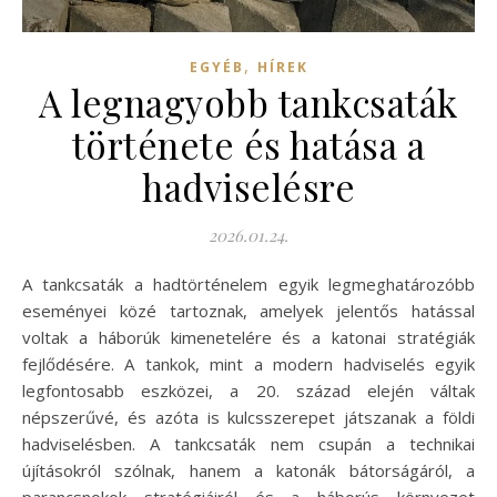
,
EGYÉB
HÍREK
A legnagyobb tankcsaták
története és hatása a
hadviselésre
2026.01.24.
A tankcsaták a hadtörténelem egyik legmeghatározóbb
eseményei közé tartoznak, amelyek jelentős hatással
voltak a háborúk kimenetelére és a katonai stratégiák
fejlődésére. A tankok, mint a modern hadviselés egyik
legfontosabb eszközei, a 20. század elején váltak
népszerűvé, és azóta is kulcsszerepet játszanak a földi
hadviselésben. A tankcsaták nem csupán a technikai
újításokról szólnak, hanem a katonák bátorságáról, a
parancsnokok stratégiáiról és a háborús környezet