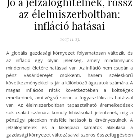
Jó a jelzáloghitelnek, rossz
az élelmiszerboltban:
infláció hatásai
2025.11.23.
A globális gazdasági környezet folyamatosan változik, és
az infláció egy olyan jelenség, amely mindannyiunk
mindennapi életére hatással van. Az infláció nem csupán a
pénz vásárlóerejét csökkenti, hanem széleskörű
következményekkel is jár a különböző ágazatok számára. A
magas inflációs ráták következtében a költségek
emelkednek, ami végső soron a fogyasztókra is hatással
van. Az élelmiszerboltban tapasztalható áremelkedések
sok család számára komoly kihívásokat jelentenek, míg a
pénzügyi piacokon másféle hatások is érvényesülnek. A
jelzáloghitelek és a lakáspiaci kamatok alakulása a
gazdasági környezet változásaival szoros összefüggésben