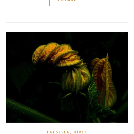
,
EGÉSZSÉG
HÍREK