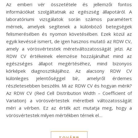
Az emberi vér összetétele és jellemzői fontos
információkat szolgáltatnak az egészség állapotáról. A
laboratóriumi vizsgálatok során számos paramétert
mérnek, amelyek segítenek a különböző betegségek
felismerésében és nyomon követésében. Ezek közül az
egyik kevéssé ismert, de igen hasznos mutató az RDW CV,
amely a vörösvértestek méretváltozatosságát jelzi. Az
RDW CV értékeinek elemzése hozzájárulhat mind az
egészséges állapot megértéséhez, mind bizonyos
kórképek diagnosztikájához. Az alacsony RDW CV
különleges jelentőséggel bír, amelyről érdemes
részletesebben beszélni. Mi az RDW CV és hogyan mérik?
Az RDW CV (Red Cell Distribution Width – Coefficient of
Variation) a vörösvértestek méretbeli változatosságát
méri a vérben. Ez az érték azt mutatja meg, hogy a
vörösvértestek milyen mértékben térnek el…
TOVÁBB