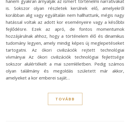
hanem gyakran árnyalják az ismert történelmi narratívákat
is. Sokszor olyan részletek kerülnek elő, amelyekről
korábban alig vagy egyáltalán nem hallhattunk, mégis nagy
hatással voltak az adott kor eseményeire vagy a későbbi
fejlődésre. Ezek az apró, de fontos momentumok
hozzájárulnak ahhoz, hogy a történelem élő és dinamikus
tudomány legyen, amely mindig képes új meglepetéseket
tartogatni. Az ókori civilizációk rejtett technológiai
vívmányai Az ókori civilizációk technológiai fejlettsége
sokszor alulértékelt a mai szemléletben. Pedig számos
olyan találmány és megoldás született már akkor,
amelyeket a kor emberei saját…
TOVÁBB