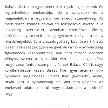
Balázs Klári a magyar zenei élet egyik legismertebb és
legkedveltebb énekesnője, aki a színpadon és a
magánéletben is egyaránt kiemelkedő személyiség. Az
évek során számos dalával és fellépésével nyerte el a
közönség szeretetét, azonban személyes életét,
különösen gyermekeit, mindig igyekezett távol tartani a
rivaldafényektől. Ez a visszafogottság különösen érthető,
hiszen a hírességek gyerekei gyakran válnak a nyilvánosság
figyelmének középpontjává, ami nem minden esetben
előnyös számukra. A családi élet és a magánszféra
megőrzése fontos szempont, és ezt Balázs Klári is nagy
körültekintéssel kezeli. Balázs Klári gyermekeinek ritka
nyilvános megjelenései Balázs Klári gyermeke, Ádám,
ritkán kerül a nyilvánosság elé, ami nem véletlen. Az
énekesnő tudatosan kerüli, hogy családtagjait a média túl
nagy…