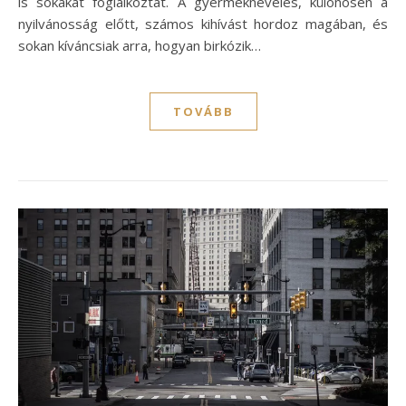
is sokakat foglalkoztat. A gyermeknevelés, különösen a
nyilvánosság előtt, számos kihívást hordoz magában, és
sokan kíváncsiak arra, hogyan birkózik…
TOVÁBB