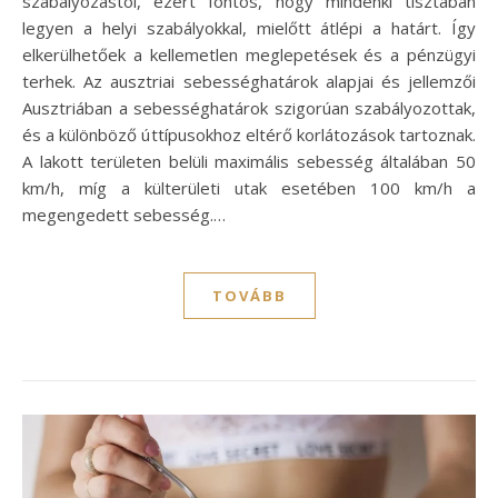
szabályozástól, ezért fontos, hogy mindenki tisztában
legyen a helyi szabályokkal, mielőtt átlépi a határt. Így
elkerülhetőek a kellemetlen meglepetések és a pénzügyi
terhek. Az ausztriai sebességhatárok alapjai és jellemzői
Ausztriában a sebességhatárok szigorúan szabályozottak,
és a különböző úttípusokhoz eltérő korlátozások tartoznak.
A lakott területen belüli maximális sebesség általában 50
km/h, míg a külterületi utak esetében 100 km/h a
megengedett sebesség.…
TOVÁBB