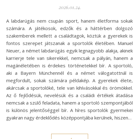
2026.01.24.
A labdarúgás nem csupán sport, hanem életforma sokak
számára. A játékosok, edzők és a háttérben dolgozó
szakemberek mellett a családtagok, köztük a gyerekek is
fontos szerepet játszanak a sportolók életében. Manuel
Neuer, a német labdarúgás egyik legnagyobb alakja, akinek
karrierje tele van sikerekkel, nemcsak a pályán, hanem a
magánéletében is érdekes történetekkel bír. A sportoló,
aki a Bayern Münchennél és a német válogatottnál is
megfordult, sokak számára példakép. A gyerekek élete,
akárcsak a sportolóké, tele van kihívásokkal és örömökkel.
Az ő fejlődésük, nevelésük és a családi értékek átadása
nemcsak a szülő feladata, hanem a sportoló szempontjából
is különös jelentőséggel bír. A híres sportolók gyermekei
gyakran nagy érdeklődés középpontjába kerülnek, hiszen…