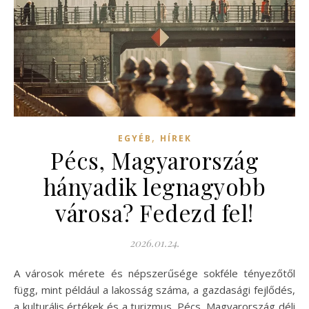
,
EGYÉB
HÍREK
Pécs, Magyarország
hányadik legnagyobb
városa? Fedezd fel!
2026.01.24.
A városok mérete és népszerűsége sokféle tényezőtől
függ, mint például a lakosság száma, a gazdasági fejlődés,
a kulturális értékek és a turizmus. Pécs, Magyarország déli