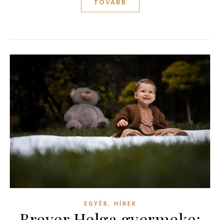
TOVÁBB
,
EGYÉB
HÍREK
Breyer Helga gyermeke: