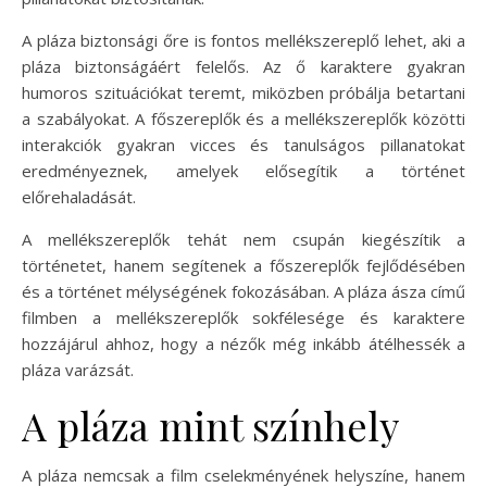
A pláza biztonsági őre is fontos mellékszereplő lehet, aki a
pláza biztonságáért felelős. Az ő karaktere gyakran
humoros szituációkat teremt, miközben próbálja betartani
a szabályokat. A főszereplők és a mellékszereplők közötti
interakciók gyakran vicces és tanulságos pillanatokat
eredményeznek, amelyek elősegítik a történet
előrehaladását.
A mellékszereplők tehát nem csupán kiegészítik a
történetet, hanem segítenek a főszereplők fejlődésében
és a történet mélységének fokozásában. A pláza ásza című
filmben a mellékszereplők sokfélesége és karaktere
hozzájárul ahhoz, hogy a nézők még inkább átélhessék a
pláza varázsát.
A pláza mint színhely
A pláza nemcsak a film cselekményének helyszíne, hanem