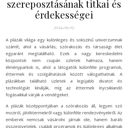
szereposztásának titkai és
érdekességei
2024.09.05.
A plázák világa egy különleges és sokszínű univerzumnak
számít, ahol a vásárlás, szórakozás és társasági élet
egyaránt megtalálható. Ezek a nagy kereskedelmi
központok nem csupán üzletek halmaza, hanem
élményparkok is, ahol a látogatók különféle programok,
éttermek és szolgáltatások között válogathatnak. A
plázákban található üzletek a legújabb divatot és
technológiát kínálják, míg az éttermek ínycsiklandó
fogásaikkal várják a vendégeket.
A plázák középpontjában a szórakozás áll, legyen szó
moziról, játéktermekről vagy különféle rendezvényekről. Az
emberek nemcsak vásárolni járnak ide, hanem baráti
összejövetelek, családi programok és különleges alkalmak