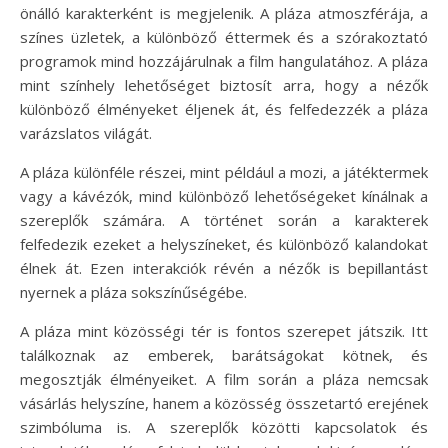
önálló karakterként is megjelenik. A pláza atmoszférája, a
színes üzletek, a különböző éttermek és a szórakoztató
programok mind hozzájárulnak a film hangulatához. A pláza
mint színhely lehetőséget biztosít arra, hogy a nézők
különböző élményeket éljenek át, és felfedezzék a pláza
varázslatos világát.
A pláza különféle részei, mint például a mozi, a játéktermek
vagy a kávézók, mind különböző lehetőségeket kínálnak a
szereplők számára. A történet során a karakterek
felfedezik ezeket a helyszíneket, és különböző kalandokat
élnek át. Ezen interakciók révén a nézők is bepillantást
nyernek a pláza sokszínűségébe.
A pláza mint közösségi tér is fontos szerepet játszik. Itt
találkoznak az emberek, barátságokat kötnek, és
megosztják élményeiket. A film során a pláza nemcsak
vásárlás helyszíne, hanem a közösség összetartó erejének
szimbóluma is. A szereplők közötti kapcsolatok és