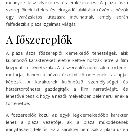
mennyire lesz élvezetes és emlékezetes. A pláza ásza
szereplőinek hiteles és elragadó alakítása révén a nézők
egy varázslatos utazásra indulhatnak, amely során
felfedezik a pláza izgalmas világát.
A főszereplők
A pláza ásza főszereplői kiemelkedő tehetségek, akik
különböző karaktereket életre keltve hozzák létre a film
központi történetszálát. A főszereplők nemcsak a történet
motorjai, hanem a nézők érzelmi kötődésének is alapját
képezik. A karakterek különböző személyiségei és
háttértörténetei gazdagítják a film narratíváját, és
lehetővé teszik, hogy a nézők mélyebben belemerüljenek a
történetbe.
A főszereplők közül az egyik legkiemelkedőbb karakter
lehet a pláza vezetője, aki a pláza működésének
irányításáért felelős. Ez a karakter nemcsak a pláza üzleti