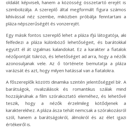
oldalát képviseli, hanem a közösség összetartó erejét is
szimbolizálja. A szereplő által megformált figura számos
kihívással néz szembe, miközben próbálja fenntartani a
pláza népszerűségét és vonzerejét.
Egy másik fontos szereplő lehet a pláza ifjú látogatója, aki
felfedezi a pláza különböző lehetőségeit, és barátokkal
együtt él át izgalmas kalandokat. Ez a karakter a fiatalok
nézőpontját tükrözi, és lehetőséget ad arra, hogy a nézők
azonosuljanak vele. Az ő története bemutatja a pláza
varázsát és azt, hogy milyen hatással van a fiatalokra.
A főszereplők közötti dinamika szintén jelentőséggel bír. A
barátságok, rivalizálások és romantikus szálak mind
hozzájárulnak a film szórakoztató eleméhez, és lehetővé
teszik, hogy a nézők érzelmileg kötődjenek a
karakterekhez. A pláza ásza tehát nemcsak a szórakozásról
szól, hanem a barátságokról, álmokról és az élet igazi
értékeiről is.