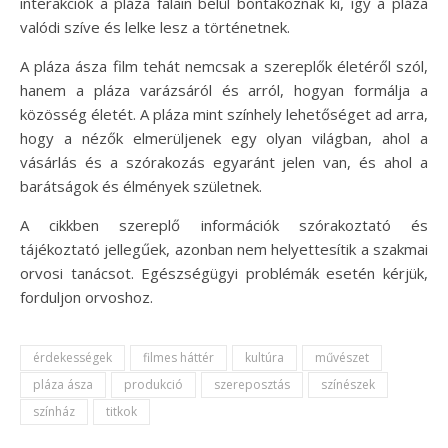
interakciók a pláza falain belül bontakoznak ki, így a pláza
valódi szíve és lelke lesz a történetnek.
A pláza ásza film tehát nemcsak a szereplők életéről szól,
hanem a pláza varázsáról és arról, hogyan formálja a
közösség életét. A pláza mint színhely lehetőséget ad arra,
hogy a nézők elmerüljenek egy olyan világban, ahol a
vásárlás és a szórakozás egyaránt jelen van, és ahol a
barátságok és élmények születnek.
A cikkben szereplő információk szórakoztató és
tájékoztató jellegűek, azonban nem helyettesítik a szakmai
orvosi tanácsot. Egészségügyi problémák esetén kérjük,
forduljon orvoshoz.
érdekességek
filmes háttér
kultúra
művészet
pláza ásza
produkció
szereposztás
színészek
színház
titkok