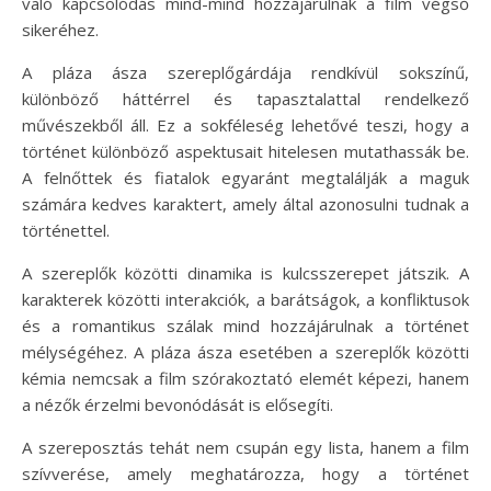
való kapcsolódás mind-mind hozzájárulnak a film végső
sikeréhez.
A pláza ásza szereplőgárdája rendkívül sokszínű,
különböző háttérrel és tapasztalattal rendelkező
művészekből áll. Ez a sokféleség lehetővé teszi, hogy a
történet különböző aspektusait hitelesen mutathassák be.
A felnőttek és fiatalok egyaránt megtalálják a maguk
számára kedves karaktert, amely által azonosulni tudnak a
történettel.
A szereplők közötti dinamika is kulcsszerepet játszik. A
karakterek közötti interakciók, a barátságok, a konfliktusok
és a romantikus szálak mind hozzájárulnak a történet
mélységéhez. A pláza ásza esetében a szereplők közötti
kémia nemcsak a film szórakoztató elemét képezi, hanem
a nézők érzelmi bevonódását is elősegíti.
A szereposztás tehát nem csupán egy lista, hanem a film
szívverése, amely meghatározza, hogy a történet