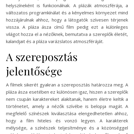
helyszíneként is funkcionálnak. A plázák atmoszférája, a
változatos programkínálat és a kényelmes környezet mind
hozzájárulnak ahhoz, hogy a látogatók szívesen térjenek
vissza. A pláza ásza című film pedig ezt a különleges
világot hozza el a nézőknek, bemutatva a szereplők életét,
kalandjait és a pláza varázslatos atmoszféráját.
A szereposztás
jelentősége
A filmek sikerét gyakran a szereposztás határozza meg. A
pláza ásza esetében ez különösen igaz, hiszen a szereplők
nem csupán karaktereket alakítanak, hanem életre keltik a
történetet, amely a nézők szívébe is belopja magát. A
megfelelő színészek kiválasztása elengedhetetlen ahhoz,
hogy a film hiteles és vonzó legyen. A karakterek
mélysége, a színészek teljesítménye és a közönséggel