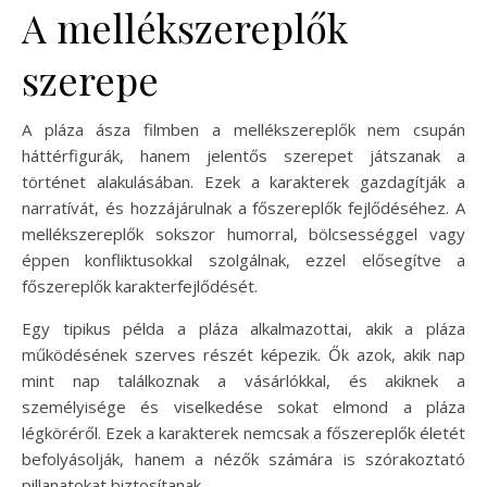
A mellékszereplők
szerepe
A pláza ásza filmben a mellékszereplők nem csupán
háttérfigurák, hanem jelentős szerepet játszanak a
történet alakulásában. Ezek a karakterek gazdagítják a
narratívát, és hozzájárulnak a főszereplők fejlődéséhez. A
mellékszereplők sokszor humorral, bölcsességgel vagy
éppen konfliktusokkal szolgálnak, ezzel elősegítve a
főszereplők karakterfejlődését.
Egy tipikus példa a pláza alkalmazottai, akik a pláza
működésének szerves részét képezik. Ők azok, akik nap
mint nap találkoznak a vásárlókkal, és akiknek a
személyisége és viselkedése sokat elmond a pláza
légköréről. Ezek a karakterek nemcsak a főszereplők életét
befolyásolják, hanem a nézők számára is szórakoztató
pillanatokat biztosítanak.