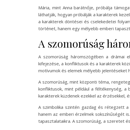
Mária, mint Anna barátnője, próbálja támoga
láthatják, hogyan próbálják a karakterek keze
a karakterek döntései és cselekedetei fol
történet, hanem egy mélyebb emberi tapasztal
A szomorúság három
A szomorúság háromszögében a drámai ele
kifejezése, a konfliktusok és a karakterek kö
motívumok és elemek mélyebb jelentéseket h
A szomorúság, mint központi téma, rengeteg 
konfliktusok, mint például a féltékenység, 
karakterek küzdenek ezekkel az érzésekkel, é
A szimbolika szintén gazdag és rétegzett a 
hanem az emberi érzelmek sokszínűségét is. 
tapasztalataikra. A szomorúság, a szeretet és