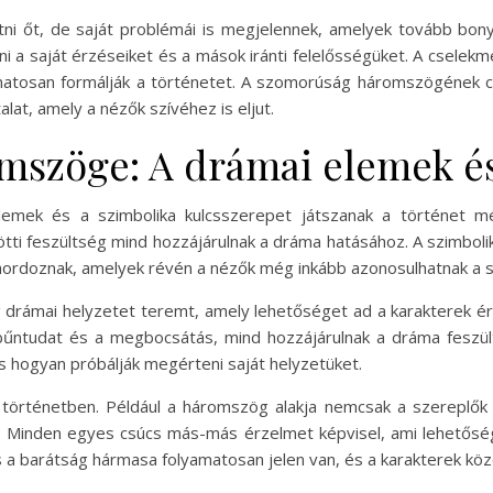
tni őt, de saját problémái is megjelennek, amelyek tovább bonyo
lni a saját érzéseiket és a mások iránti felelősségüket. A cselekm
yamatosan formálják a történetet. A szomorúság háromszögének
at, amely a nézők szívéhez is eljut.
szöge: A drámai elemek és
mek és a szimbolika kulcsszerepet játszanak a történet 
zötti feszültség mind hozzájárulnak a dráma hatásához. A szimbol
ordoznak, amelyek révén a nézők még inkább azonosulhatnak a s
drámai helyzetet teremt, amely lehetőséget ad a karakterek é
a bűntudat és a megbocsátás, mind hozzájárulnak a dráma feszü
s hogyan próbálják megérteni saját helyzetüket.
történetben. Például a háromszög alakja nemcsak a szereplők k
Minden egyes csúcs más-más érzelmet képvisel, ami lehetősége
 a barátság hármasa folyamatosan jelen van, és a karakterek köz