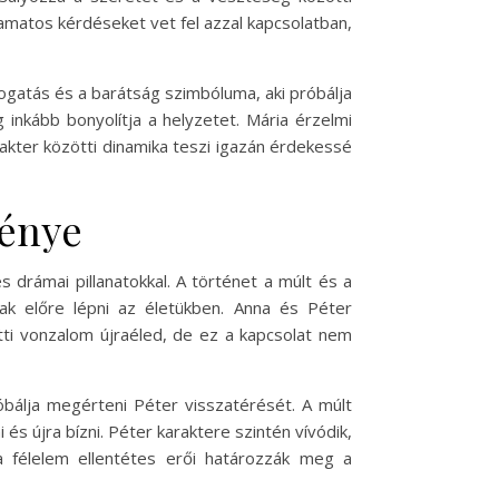
amatos kérdéseket vet fel azzal kapcsolatban,
mogatás és a barátság szimbóluma, aki próbálja
inkább bonyolítja a helyzetet. Mária érzelmi
akter közötti dinamika teszi igazán érdekessé
ménye
drámai pillanatokkal. A történet a múlt és a
ak előre lépni az életükben. Anna és Péter
tti vonzalom újraéled, de ez a kapcsolat nem
óbálja megérteni Péter visszatérését. A múlt
s újra bízni. Péter karaktere szintén vívódik,
a félelem ellentétes erői határozzák meg a