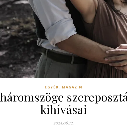
,
EGYÉB
MAGAZIN
háromszöge szereposztás
kihívásai
2024.06.12.