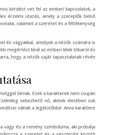
os kérdést vet fel az emberi kapcsolatok, a
x érzelmi utazás, amely a szereplők belső
vonalai, valamint a szeretet és a féltékenység
el és vágyakkal, amelyek a nézők számára is
megértést kínál az emberi lélek titkairól és
arra, hogy a nézők saját tapasztalataik révén
tatása
iséggel bírnak. Ezek a karakterek nem csupán
érzelmileg sebezhető nő, akinek életében sok
vedései válnak a legátütőbbé. Anna karaktere
e a vágy és a remény szimbóluma, aki próbálja
ngsúlyozza a szeretet és a veszteség közötti