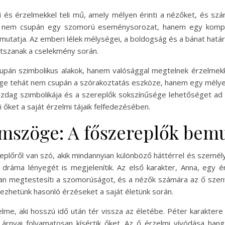
s érzelmekkel teli mű, amely mélyen érinti a nézőket, és szám
t nem csupán egy szomorú eseménysorozat, hanem egy komple
bemutatja. Az emberi lélek mélységei, a boldogság és a bánat határ
átszanak a cselekmény során.
upán szimbolikus alakok, hanem valósággal megtelnek érzelmekk
 tehát nem csupán a szórakoztatás eszköze, hanem egy mélyebb 
azdag szimbolikája és a szereplők sokszínűsége lehetőséget ad 
ri őket a saját érzelmi tájaik felfedezésében.
mszöge: A főszereplők bemu
ről van szó, akik mindannyian különböző háttérrel és személy
 dráma lényegét is megjelenítik. Az első karakter, Anna, egy 
bban megtestesíti a szomorúságot, és a nézők számára az ő szen
ezhetünk hasonló érzéseket a saját életünk során.
lme, aki hosszú idő után tér vissza az életébe. Péter karakter
t árnyai folyamatosan kísértik őket. Az ő érzelmi vívódása ha