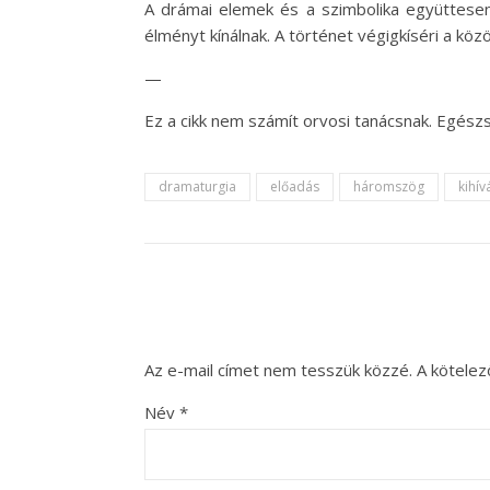
A drámai elemek és a szimbolika együttes
élményt kínálnak. A történet végigkíséri a kö
—
Ez a cikk nem számít orvosi tanácsnak. Egés
dramaturgia
előadás
háromszög
kihív
Az e-mail címet nem tesszük közzé.
A kötele
Név
*