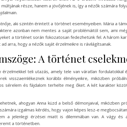
 múltjának része, hanem a jövőjének is, így a nézők számára foly
jdalmain.
tnője, aki szintén érintett a történet eseményeiben. Mária a tá
aktere azonban nem mentes a saját problémáitól sem, ami még 
yeket a történet során fokozatosan fedezhetünk fel. A három kar
d arra, hogy a nézők saját érzelmeikre is rávilágítsanak.
mszöge: A történet cselek
elmekkel teli utazás, amely tele van váratlan fordulatokkal és 
terek visszaemlékeznek korábbi élményeikre, miközben próbáln
os sérelem és fájdalom terhelte meg őket. A két karakter közö
lehetnek, ahogyan Anna küzd a belső démonjaival, miközben pr
 számára izgalmas kérdés, hogy vajon képes lesz-e megbocsátani é
nem a jelenlegi érzései miatt is dilemmában van. A vágy és 
eremt a történetben.