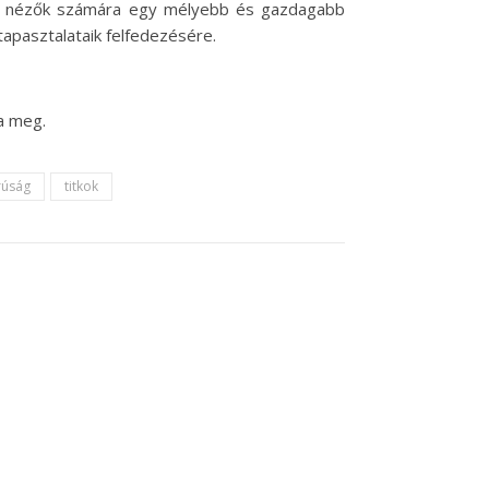
 a nézők számára egy mélyebb és gazdagabb
tapasztalataik felfedezésére.
a meg.
úság
titkok