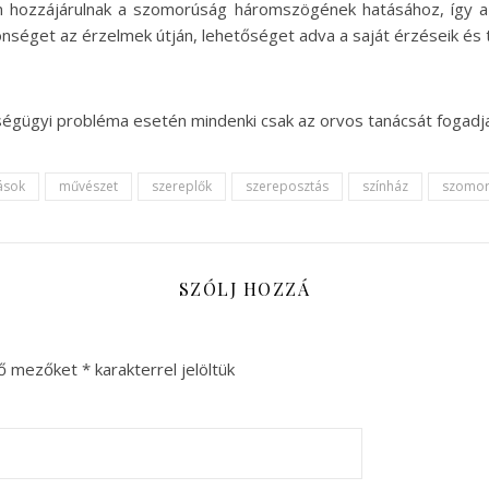
en hozzájárulnak a szomorúság háromszögének hatásához, így
zönséget az érzelmek útján, lehetőséget adva a saját érzéseik és 
zségügyi probléma esetén mindenki csak az orvos tanácsát fogadj
ások
művészet
szereplők
szereposztás
színház
szomor
SZÓLJ HOZZÁ
ző mezőket
*
karakterrel jelöltük