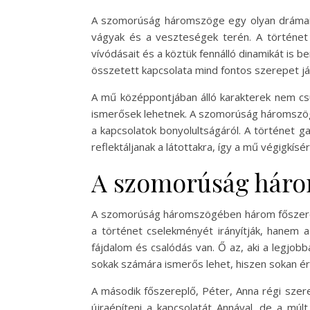
A szomorúság háromszöge egy olyan drámai é
vágyak és a veszteségek terén. A történe
vívódásait és a köztük fennálló dinamikát is 
összetett kapcsolata mind fontos szerepet j
A mű középpontjában álló karakterek nem cs
ismerősek lehetnek. A szomorúság háromszöge
a kapcsolatok bonyolultságáról. A történet g
reflektáljanak a látottakra, így a mű végigkísé
A szomorúság háro
A szomorúság háromszögében három főszereplő
a történet cselekményét irányítják, hanem a
fájdalom és csalódás van. Ő az, aki a legjo
sokak számára ismerős lehet, hiszen sokan ér
A második főszereplő, Péter, Anna régi szere
újraépíteni a kapcsolatát Annával, de a múl