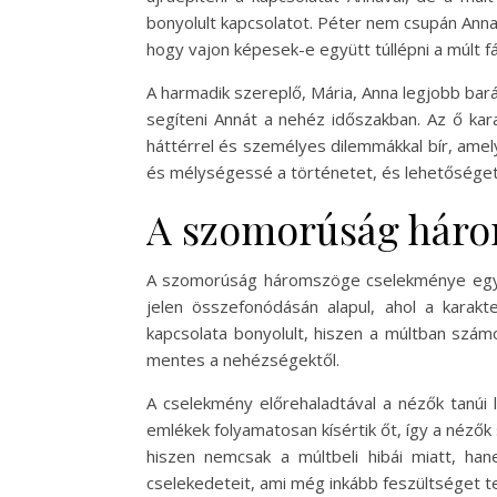
bonyolult kapcsolatot. Péter nem csupán Anna
hogy vajon képesek-e együtt túllépni a múlt fá
A harmadik szereplő, Mária, Anna legjobb bará
segíteni Annát a nehéz időszakban. Az ő kar
háttérrel és személyes dilemmákkal bír, amel
és mélységessé a történetet, és lehetőséget a
A szomorúság háro
A szomorúság háromszöge cselekménye egy érz
jelen összefonódásán alapul, ahol a karak
kapcsolata bonyolult, hiszen a múltban szám
mentes a nehézségektől.
A cselekmény előrehaladtával a nézők tanúi 
emlékek folyamatosan kísértik őt, így a nézők
hiszen nemcsak a múltbeli hibái miatt, ha
cselekedeteit, ami még inkább feszültséget t