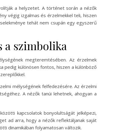
lítják a helyzetet. A történet során a nézők
ény végig izgalmas és érzelmekkel teli, hiszen
 cselekménye tehát nem csupán egy egyszerű
 a szimbolika
mélységének megteremtésében. Az érzelmek
ika pedig különösen fontos, hiszen a különböző
zereplőkkel.
rzelmi mélységének felfedezésére. Az érzelmi
ltségéhez. A nézők tanúi lehetnek, ahogyan a
özötti kapcsolatok bonyolultságát jelképezi,
t ad arra, hogy a nézők reflektáljanak saját
ötti dinamikában folyamatosan változik.