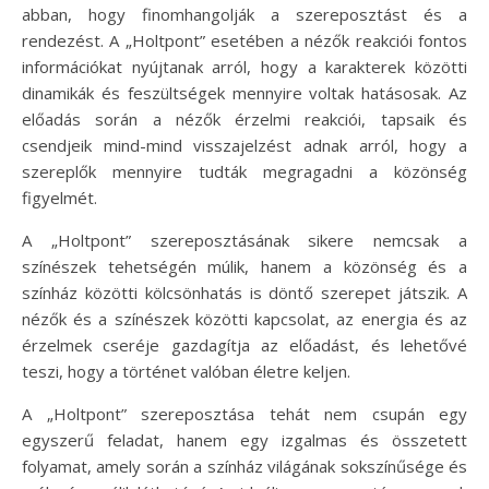
abban, hogy finomhangolják a szereposztást és a
rendezést. A „Holtpont” esetében a nézők reakciói fontos
információkat nyújtanak arról, hogy a karakterek közötti
dinamikák és feszültségek mennyire voltak hatásosak. Az
előadás során a nézők érzelmi reakciói, tapsaik és
csendjeik mind-mind visszajelzést adnak arról, hogy a
szereplők mennyire tudták megragadni a közönség
figyelmét.
A „Holtpont” szereposztásának sikere nemcsak a
színészek tehetségén múlik, hanem a közönség és a
színház közötti kölcsönhatás is döntő szerepet játszik. A
nézők és a színészek közötti kapcsolat, az energia és az
érzelmek cseréje gazdagítja az előadást, és lehetővé
teszi, hogy a történet valóban életre keljen.
A „Holtpont” szereposztása tehát nem csupán egy
egyszerű feladat, hanem egy izgalmas és összetett
folyamat, amely során a színház világának sokszínűsége és