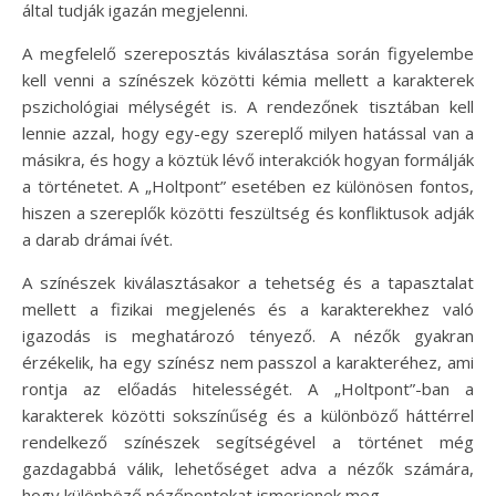
által tudják igazán megjelenni.
A megfelelő szereposztás kiválasztása során figyelembe
kell venni a színészek közötti kémia mellett a karakterek
pszichológiai mélységét is. A rendezőnek tisztában kell
lennie azzal, hogy egy-egy szereplő milyen hatással van a
másikra, és hogy a köztük lévő interakciók hogyan formálják
a történetet. A „Holtpont” esetében ez különösen fontos,
hiszen a szereplők közötti feszültség és konfliktusok adják
a darab drámai ívét.
A színészek kiválasztásakor a tehetség és a tapasztalat
mellett a fizikai megjelenés és a karakterekhez való
igazodás is meghatározó tényező. A nézők gyakran
érzékelik, ha egy színész nem passzol a karakteréhez, ami
rontja az előadás hitelességét. A „Holtpont”-ban a
karakterek közötti sokszínűség és a különböző háttérrel
rendelkező színészek segítségével a történet még
gazdagabbá válik, lehetőséget adva a nézők számára,
hogy különböző nézőpontokat ismerjenek meg.