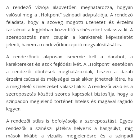
A rendező víziója alapvetően meghatározza, hogyan
valósul meg a „Holtpont” színpadi adaptációja. A rendező
feladata, hogy a szöveg mögötti üzenetet és érzelmi
tartalmat a legjobban közvetítő színészeket válassza ki. A
szereposztás nem csupán a karakterek képviseletét
jelenti, hanem a rendezői koncepció megvalósítását is.
A rendezőnek alaposan ismernie kell a darabot, a
karaktereket és azok fejlődési ívét. A „Holtpont” esetében
a rendezői döntések meghatározóak, hiszen a darab
érzelmi csúcsai és mélységei csak akkor jöhetnek létre, ha
a megfelelő színészeket választják ki. A rendezői vízió és a
szereposztás közötti szoros kapcsolat biztosítja, hogy a
színpadon megjelenő történet hiteles és magával ragadó
legyen.
A rendezői stílus is befolyásolja a szereposztást. Egyes
rendezők a színészi játékra helyezik a hangsúlyt, míg
mások inkább a vizuális megjelenésre és a színpadi