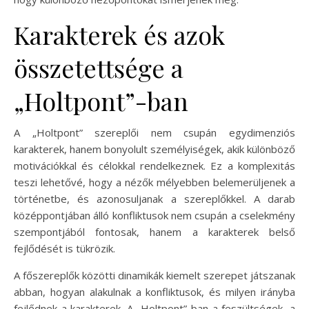
Karakterek és azok
összetettsége a
„Holtpont”-ban
A „Holtpont” szereplői nem csupán egydimenziós
karakterek, hanem bonyolult személyiségek, akik különböző
motivációkkal és célokkal rendelkeznek. Ez a komplexitás
teszi lehetővé, hogy a nézők mélyebben belemerüljenek a
történetbe, és azonosuljanak a szereplőkkel. A darab
középpontjában álló konfliktusok nem csupán a cselekmény
szempontjából fontosak, hanem a karakterek belső
fejlődését is tükrözik.
A főszereplők közötti dinamikák kiemelt szerepet játszanak
abban, hogyan alakulnak a konfliktusok, és milyen irányba
fejlődnek a karakterek. A „Holtpont”-ban a feszültségek, a