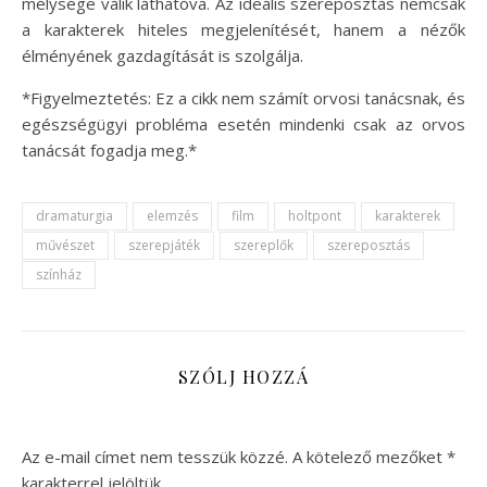
mélysége válik láthatóvá. Az ideális szereposztás nemcsak
a karakterek hiteles megjelenítését, hanem a nézők
élményének gazdagítását is szolgálja.
*Figyelmeztetés: Ez a cikk nem számít orvosi tanácsnak, és
egészségügyi probléma esetén mindenki csak az orvos
tanácsát fogadja meg.*
dramaturgia
elemzés
film
holtpont
karakterek
művészet
szerepjáték
szereplők
szereposztás
színház
SZÓLJ HOZZÁ
Az e-mail címet nem tesszük közzé.
A kötelező mezőket
*
karakterrel jelöltük