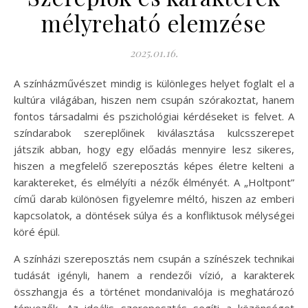
mélyreható elemzése
2025.01.16.
A színházművészet mindig is különleges helyet foglalt el a
kultúra világában, hiszen nem csupán szórakoztat, hanem
fontos társadalmi és pszichológiai kérdéseket is felvet. A
színdarabok szereplőinek kiválasztása kulcsszerepet
játszik abban, hogy egy előadás mennyire lesz sikeres,
hiszen a megfelelő szereposztás képes életre kelteni a
karaktereket, és elmélyíti a nézők élményét. A „Holtpont”
című darab különösen figyelemre méltó, hiszen az emberi
kapcsolatok, a döntések súlya és a konfliktusok mélységei
köré épül.
A színházi szereposztás nem csupán a színészek technikai
tudását igényli, hanem a rendezői vízió, a karakterek
összhangja és a történet mondanivalója is meghatározó
tényezők. Az ideális szereposztás segíti a közönséget