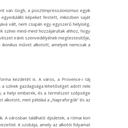
ent van Gogh, a posztimpresszionizmus egyik
l egyedülálló képeket festett, miközben saját
jává vált, nem csupán egy egyszerű helyiség,
ek színei mind-mind hozzájárultak ahhoz, hogy
vészet iránti szenvedélyének megtestesítője,
s ikonikus művet alkotott, amelyek nemcsak a
orma kezdetét is. A város, a Provence-i táj
s a színek gazdagsága lehetőséget adott neki
cái, a helyi emberek, és a természet szépsége
et alkotott, mint például a „Napraforgók” és az
. A városban található épületek, a római kori
ezettel. A szobája, amely az alkotói folyamat