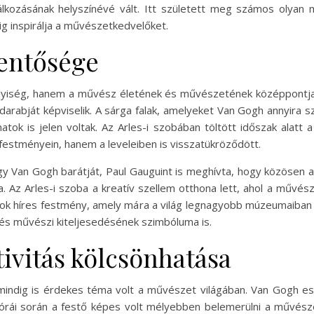
lálkozásának helyszínévé vált. Itt született meg számos olyan m
ig inspirálja a művészetkedvelőket.
lentősége
lyiség, hanem a művész életének és művészetének középpontja.
darabját képviselik. A sárga falak, amelyeket Van Gogh annyira 
tok is jelen voltak. Az Arles-i szobában töltött időszak alatt
festményein, hanem a leveleiben is visszatükröződött.
gy Van Gogh barátját, Paul Gauguint is meghívta, hogy közösen al
. Az Arles-i szoba a kreatív szellem otthona lett, ahol a művés
sok híres festmény, amely mára a világ legnagyobb múzeumaiban t
k és művészi kiteljesedésének szimbóluma is.
ivitás kölcsönhatása
 mindig is érdekes téma volt a művészet világában. Van Gogh e
 órái során a festő képes volt mélyebben belemerülni a művész