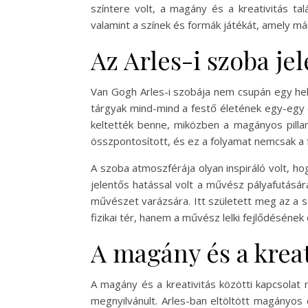
színtere volt, a magány és a kreativitás ta
valamint a színek és formák játékát, amely má
Az Arles-i szoba je
Van Gogh Arles-i szobája nem csupán egy he
tárgyak mind-mind a festő életének egy-egy 
keltették benne, miközben a magányos pillana
összpontosított, és ez a folyamat nemcsak a 
A szoba atmoszférája olyan inspiráló volt, ho
jelentős hatással volt a művész pályafutására
művészet varázsára. Itt született meg az a 
fizikai tér, hanem a művész lelki fejlődéséne
A magány és a kreat
A magány és a kreativitás közötti kapcsolat
megnyilvánult. Arles-ban eltöltött magányos