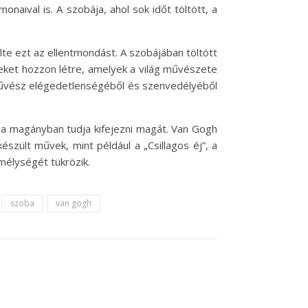
ival is. A szobája, ahol sok időt töltött, a
e ezt az ellentmondást. A szobájában töltött
veket hozzon létre, amelyek a világ művészete
 művész elégedetlenségéből és szenvedélyéből
 a magányban tudja kifejezni magát. Van Gogh
észült művek, mint például a „Csillagos éj”, a
mélységét tükrözik.
szoba
van gogh