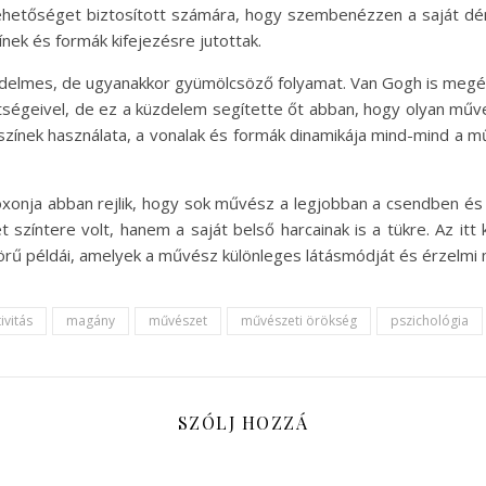
hetőséget biztosított számára, hogy szembenézzen a saját démona
ínek és formák kifejezésre jutottak.
lmes, de ugyanakkor gyümölcsöző folyamat. Van Gogh is megélt
ltségeivel, de ez a küzdelem segítette őt abban, hogy olyan mű
színek használata, a vonalak és formák dinamikája mind-mind a
xonja abban rejlik, hogy sok művész a legjobban a csendben és
zíntere volt, hanem a saját belső harcainak is a tükre. Az itt k
örű példái, amelyek a művész különleges látásmódját és érzelmi 
ivitás
magány
művészet
művészeti örökség
pszichológia
SZÓLJ HOZZÁ