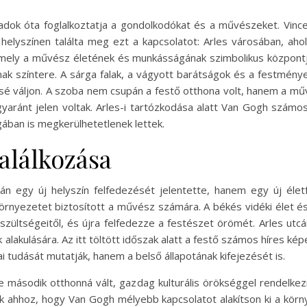
ok óta foglalkoztatja a gondolkodókat és a művészeket. Vinc
 helyszínen találta meg ezt a kapcsolatot: Arles városában, aho
, amely a művész életének és munkásságának szimbolikus központ
ak színtere. A sárga falak, a vágyott barátságok és a festmény
é váljon. A szoba nem csupán a festő otthona volt, hanem a mű
gyaránt jelen voltak. Arles-i tartózkodása alatt Van Gogh számo
ában is megkerülhetetlenek lettek.
alálkozása
 egy új helyszín felfedezését jelentette, hanem egy új életf
környezetet biztosított a művész számára. A békés vidéki élet é
eszültségeitől, és újra felfedezze a festészet örömét. Arles ut
alakulására. Az itt töltött időszak alatt a festő számos híres kép
i tudását mutatják, hanem a belső állapotának kifejezését is.
második otthonná vált, gazdag kulturális örökséggel rendelkezik
 ahhoz, hogy Van Gogh mélyebb kapcsolatot alakítson ki a körny