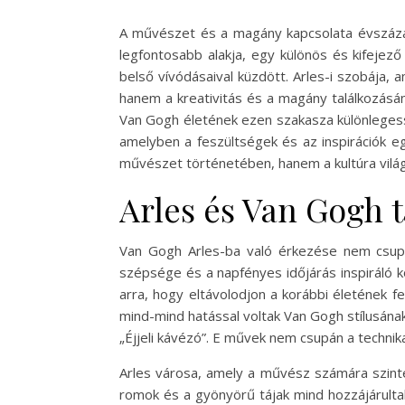
A művészet és a magány kapcsolata évszázad
legfontosabb alakja, egy különös és kifejező
belső vívódásaival küzdött. Arles-i szobája
hanem a kreativitás és a magány találkozásán
Van Gogh életének ezen szakasza különlegess
amelyben a feszültségek és az inspirációk e
művészet történetében, hanem a kultúra világ
Arles és Van Gogh t
Van Gogh Arles-ba való érkezése nem csupán
szépsége és a napfényes időjárás inspiráló 
arra, hogy eltávolodjon a korábbi életének f
mind-mind hatással voltak Van Gogh stílusának 
„Éjjeli kávézó”. E művek nem csupán a technika
Arles városa, amely a művész számára szinte 
romok és a gyönyörű tájak mind hozzájárultak