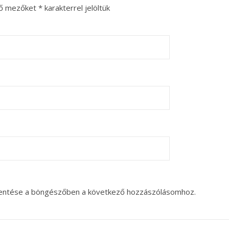
ző mezőket
*
karakterrel jelöltük
entése a böngészőben a következő hozzászólásomhoz.