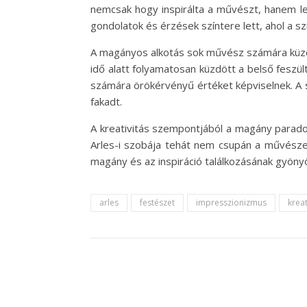
nemcsak hogy inspirálta a művészt, hanem le
gondolatok és érzések színtere lett, ahol a sz
A magányos alkotás sok művész számára küzde
idő alatt folyamatosan küzdött a belső feszü
számára örökérvényű értéket képviselnek. A 
fakadt.
A kreativitás szempontjából a magány parado
Arles-i szobája tehát nem csupán a művészet s
magány és az inspiráció találkozásának gyöny
arles
festészet
impresszionizmus
kreat