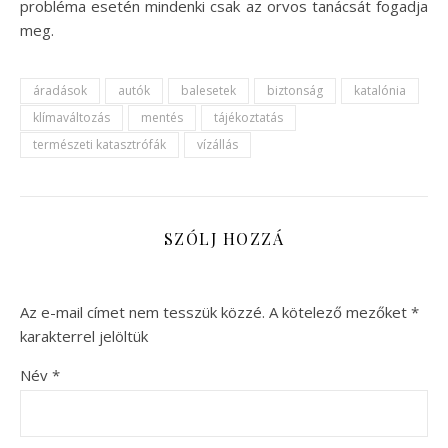
probléma esetén mindenki csak az orvos tanácsát fogadja
meg.
áradások
autók
balesetek
biztonság
katalónia
klímaváltozás
mentés
tájékoztatás
természeti katasztrófák
vízállás
SZÓLJ HOZZÁ
Az e-mail címet nem tesszük közzé.
A kötelező mezőket
*
karakterrel jelöltük
Név
*