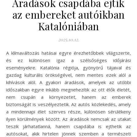
Áradások csapdába ejtik
az embereket autóikban
Katalóniában
2025.10.12.
A klímaváltozás hatásai egyre érezhetőbbek világszerte,
és ez különösen igaz a szélsőséges időjárási
eseményekre. Katalónia régiója, gyönyörű tájaival és
gazdag kulturális örökségével, nem mentes ezek alól a
kihívások alól. A gyakori áradások, amelyek az utóbbi
időszakban egyre inkább megnehezítik az ott élők életét,
nem csupán a környezetet, hanem az emberek
biztonságát is veszélyeztetik. Az autós közlekedés, amely
a mindennapi élet szerves része, különösen sérülékeny
ilyen körülmények között. Az áradások nemcsak az utakat
teszik járhatatlanná, hanem csapdába is ejthetik az
autósokat, akik hirtelen jönnek szemben a természeti