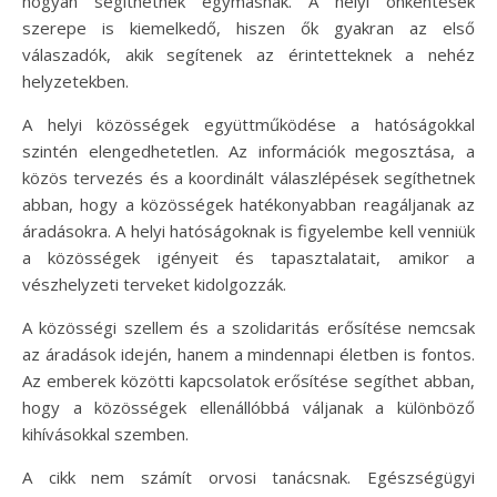
hogyan segíthetnek egymásnak. A helyi önkéntesek
szerepe is kiemelkedő, hiszen ők gyakran az első
válaszadók, akik segítenek az érintetteknek a nehéz
helyzetekben.
A helyi közösségek együttműködése a hatóságokkal
szintén elengedhetetlen. Az információk megosztása, a
közös tervezés és a koordinált válaszlépések segíthetnek
abban, hogy a közösségek hatékonyabban reagáljanak az
áradásokra. A helyi hatóságoknak is figyelembe kell venniük
a közösségek igényeit és tapasztalatait, amikor a
vészhelyzeti terveket kidolgozzák.
A közösségi szellem és a szolidaritás erősítése nemcsak
az áradások idején, hanem a mindennapi életben is fontos.
Az emberek közötti kapcsolatok erősítése segíthet abban,
hogy a közösségek ellenállóbbá váljanak a különböző
kihívásokkal szemben.
A cikk nem számít orvosi tanácsnak. Egészségügyi