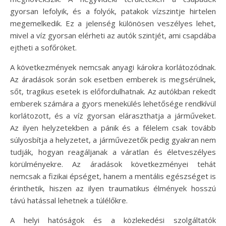
gyorsan lefolyik, és a folyók, patakok vízszintje hirtelen
megemelkedik. Ez a jelenség különösen veszélyes lehet,
mivel a víz gyorsan elérheti az autók szintjét, ami csapdába
ejtheti a sofőröket.
A következmények nemcsak anyagi károkra korlátozódnak.
Az áradások során sok esetben emberek is megsérülnek,
sőt, tragikus esetek is előfordulhatnak. Az autókban rekedt
emberek számára a gyors menekülés lehetősége rendkívül
korlátozott, és a víz gyorsan eláraszthatja a járműveket.
Az ilyen helyzetekben a pánik és a félelem csak tovább
súlyosbítja a helyzetet, a járművezetők pedig gyakran nem
tudják, hogyan reagáljanak a váratlan és életveszélyes
körülményekre. Az áradások következményei tehát
nemcsak a fizikai épséget, hanem a mentális egészséget is
érinthetik, hiszen az ilyen traumatikus élmények hosszú
távú hatással lehetnek a túlélőkre.
A helyi hatóságok és a közlekedési szolgáltatók