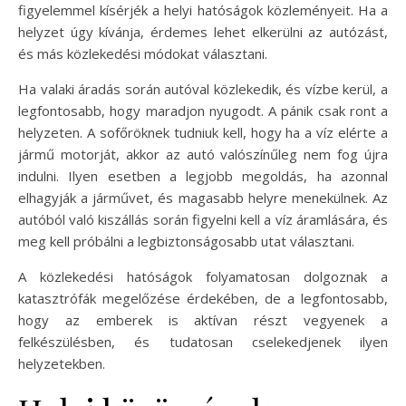
figyelemmel kísérjék a helyi hatóságok közleményeit. Ha a
helyzet úgy kívánja, érdemes lehet elkerülni az autózást,
és más közlekedési módokat választani.
Ha valaki áradás során autóval közlekedik, és vízbe kerül, a
legfontosabb, hogy maradjon nyugodt. A pánik csak ront a
helyzeten. A sofőröknek tudniuk kell, hogy ha a víz elérte a
jármű motorját, akkor az autó valószínűleg nem fog újra
indulni. Ilyen esetben a legjobb megoldás, ha azonnal
elhagyják a járművet, és magasabb helyre menekülnek. Az
autóból való kiszállás során figyelni kell a víz áramlására, és
meg kell próbálni a legbiztonságosabb utat választani.
A közlekedési hatóságok folyamatosan dolgoznak a
katasztrófák megelőzése érdekében, de a legfontosabb,
hogy az emberek is aktívan részt vegyenek a
felkészülésben, és tudatosan cselekedjenek ilyen
helyzetekben.