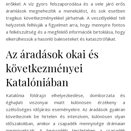
erőkkel. A víz gyors felszaporodása és a vele járó erős
áramlások megnehezítik a menekülést, és sok esetben
tragikus következményekkel járhatnak. A veszélyekkel teli
helyzetek felhívják a figyelmet arra, hogy mennyire fontos
a felkészültség és a megfelelő információk birtoklása, hogy
elkerülhessük a hasonló baleseteket és katasztrófákat.
Az áradások okai és
következményei
Katalóniában
Katalónia földrajzi elhelyezkedése, domborzata és
éghajlati viszonyai miatt különösen érzékeny a
szélsőséges időjárási eseményekre. Az áradások gyakran
következnek be hirtelen és intenzíven, különösen olyan
időszakokban, amikor a csapadék mennyisége drámaian
megnövekszik. A hegyvidéki területeken a csapadék