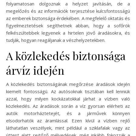
folyamatosan dolgoznak a helyzet javításán, de a
megelőzés és az információk terjesztése kulcsfontosságú
az emberek biztonsága érdekében. A megfelelő oktatás és
figyelmeztetések segíthetnek abban, hogy a sofőrök
felkészültebbek legyenek a hirtelen jövő áradásokra, és
tudják, hogyan reagáljanak a vészhelyzetekben.
A közlekedés biztonsága
árvíz idején
A közlekedés biztonságának megőrzése áradások idején
kiemelt fontosságú. Az autósoknak tisztában kell lenniük
azzal, hogy milyen kockázatokkal járhat a vízben való
közlekedés. Az áradások során a víz gyorsan elérheti az
autók motorháztetejét, és a járművek könnyen
elsodorhatók az áramlással. Ezen kívül a vízben rejlő
láthatatlan veszélyek, mint például a sziklafalak vagy az
úttest alatt rejtőző mélyedések, még inkább fokozzák a