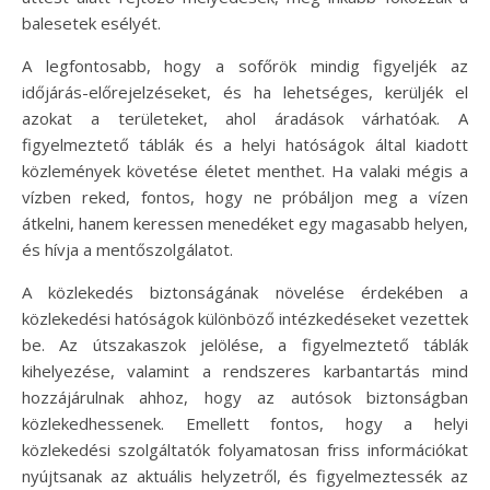
balesetek esélyét.
A legfontosabb, hogy a sofőrök mindig figyeljék az
időjárás-előrejelzéseket, és ha lehetséges, kerüljék el
azokat a területeket, ahol áradások várhatóak. A
figyelmeztető táblák és a helyi hatóságok által kiadott
közlemények követése életet menthet. Ha valaki mégis a
vízben reked, fontos, hogy ne próbáljon meg a vízen
átkelni, hanem keressen menedéket egy magasabb helyen,
és hívja a mentőszolgálatot.
A közlekedés biztonságának növelése érdekében a
közlekedési hatóságok különböző intézkedéseket vezettek
be. Az útszakaszok jelölése, a figyelmeztető táblák
kihelyezése, valamint a rendszeres karbantartás mind
hozzájárulnak ahhoz, hogy az autósok biztonságban
közlekedhessenek. Emellett fontos, hogy a helyi
közlekedési szolgáltatók folyamatosan friss információkat
nyújtsanak az aktuális helyzetről, és figyelmeztessék az