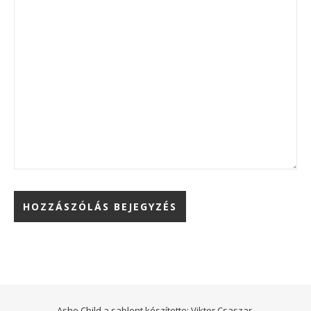
Ashe Child a sablont készítette:
Viktor Csaszar.