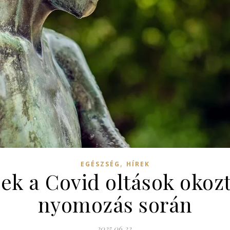
,
EGÉSZSÉG
HÍREK
k a Covid oltások okozt
nyomozás során
2025.06.22.