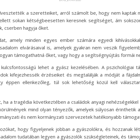
elvesztették a szeretteiket, arról számolt be, hogy nem kaptak
ellett sokan kétségbeesetten keresnek segítséget, ám sokszor
k, cserben hagyja őket.
adat, amely minden egyes ember számára egyedi kihívásokkal 
rsadalom elvárásaival is, amelyek gyakran nem veszik figyelem
 hogyan támogathatná őket, vagy hogy a segítségnyújtás formái 
 kulcsfontosságú lehet a gyász kezelésében. A pszichológiai 
ádok kifejezhessék érzéseiket és megtalálják a módját a fájda
gy éppen ellenkezőleg, túl sok lehetőség közül kell választ
, ha a tragédia következtében a családok anyagi nehézségekkel i
körülmények mind olyan tényezők, amelyek súlyosan érinthetik a 
kormányzati és nem kormányzati szervezetek hatékonyabb támogat
ozókat, hogy figyeljenek jobban a gyászolókra, és hozzanak lét
társadalom tudatában legyen a gyászolók szükségleteinek, és támo