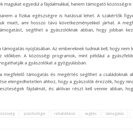
k magukat egyedül a fájdalmukkal, hanem támogató közösségre le
anem a fizikai egészségre is hatással lehet. A szakértők fig
muk miatt, ami hosszú távú következményekkel járhat. A meg
 támogatást, segíthet a gyászolóknak abban, hogy jobban kez
 a támogatás nyújtásában. Az embereknek tudniuk kell, hogy nem 
z időkben. A közösségi programok, mint például a gyászfel
mogathatják a gyászolókat a gyógyulásban.
 a megfelelő támogatás és megértés segíthet a családoknak ab
e elengedhetetlen ahhoz, hogy a gyászolók érezzék, hogy ninc
veszteségek fájdalmát, és aktívan részt kell vennie abban, h
közösség
pszichológia
rehabilitáció
segítés
támogatás