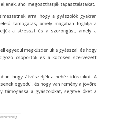
ljenek, ahol megoszthatják tapasztalataikat.
yelmeztetnek arra, hogy a gyászolók gyakran
felelő támogatás, amely magában foglalja a
eljék a stresszt és a szorongást, amely a
kell egyedül megküzdeniük a gyásszal, és hogy
dolgozó csoportok és a közösen szervezett
ban, hogy átvészeljék a nehéz időszakot. A
senek egyedül, és hogy van remény a jövőre
ogy támogassa a gyászolókat, segítve őket a
veszteség