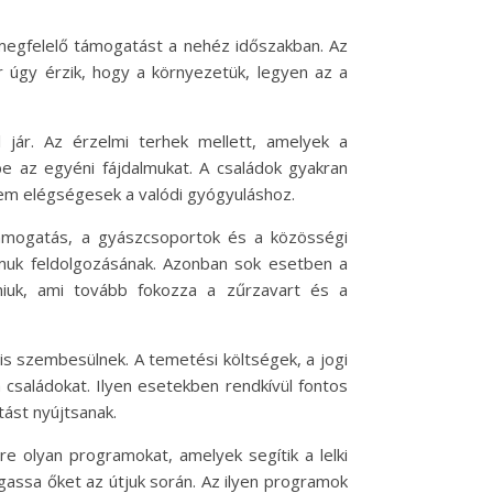
 megfelelő támogatást a nehéz időszakban. Az
 úgy érzik, hogy a környezetük, legyen az a
jár. Az érzelmi terhek mellett, amelyek a
be az egyéni fájdalmukat. A családok gyakran
nem elégségesek a valódi gyógyuláshoz.
támogatás, a gyászcsoportok és a közösségi
lmuk feldolgozásának. Azonban sok esetben a
aniuk, ami tovább fokozza a zűrzavart és a
s szembesülnek. A temetési költségek, a jogi
családokat. Ilyen esetekben rendkívül fontos
ást nyújtsanak.
re olyan programokat, amelyek segítik a lelki
gassa őket az útjuk során. Az ilyen programok