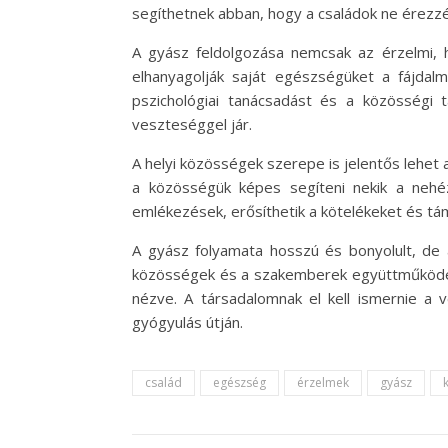
segíthetnek abban, hogy a családok ne érezzé
A gyász feldolgozása nemcsak az érzelmi, h
elhanyagolják saját egészségüket a fájdal
pszichológiai tanácsadást és a közösségi
veszteséggel jár.
A helyi közösségek szerepe is jelentős lehet
a közösségük képes segíteni nekik a nehé
emlékezések, erősíthetik a kötelékeket és tá
A gyász folyamata hosszú és bonyolult, de
közösségek és a szakemberek együttműködés
nézve. A társadalomnak el kell ismernie a 
gyógyulás útján.
család
egészség
érzelmek
gyász