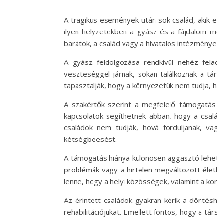
A tragikus események után sok család, akik 
ilyen helyzetekben a gyász és a fájdalom m
barátok, a család vagy a hivatalos intézménye
A gyász feldolgozása rendkívül nehéz fel
veszteséggel járnak, sokan találkoznak a tá
tapasztalják, hogy a környezetük nem tudja,
A szakértők szerint a megfelelő támogatás
kapcsolatok segíthetnek abban, hogy a csal
családok nem tudják, hová forduljanak, va
kétségbeesést.
A támogatás hiánya különösen aggasztó lehet
problémák vagy a hirtelen megváltozott élet
lenne, hogy a helyi közösségek, valamint a 
Az érintett családok gyakran kérik a döntésh
rehabilitációjukat. Emellett fontos, hogy a 