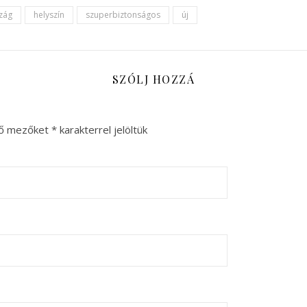
zág
helyszín
szuperbiztonságos
új
SZÓLJ HOZZÁ
ző mezőket
*
karakterrel jelöltük