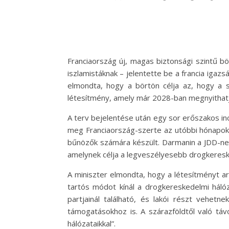
Franciaország új, magas biztonsági szintű bö
iszlamistáknak – jelentette be a francia igaz
elmondta, hogy a börtön célja az, hogy a s
létesítmény, amely már 2028-ban megnyithatja
A terv bejelentése után egy sor erőszakos i
meg Franciaország-szerte az utóbbi hónapokba
bűnözők számára készült. Darmanin a JDD-nek 
amelynek célja a legveszélyesebb drogkeresk
A miniszter elmondta, hogy a létesítményt arr
tartós módot kínál a drogkereskedelmi hálóz
partjainál található, és lakói részt vehetn
támogatásokhoz is. A szárazföldtől való tá
hálózataikkal”.