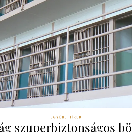
,
EGYÉB
HÍREK
ág szuperbiztonságos bör