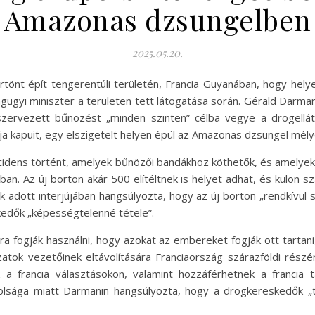
Amazonas dzsungelben
2025.05.20.
rtönt épít tengerentúli területén, Francia Guyanában, hogy hely
ságügyi miniszter a területen tett látogatása során. Gérald Darma
zervezett bűnözést „minden szinten” célba vegye a drogellátá
 kapuit, egy elszigetelt helyen épül az Amazonas dzsungel mélyé
ncidens történt, amelyek bűnözői bandákhoz köthetők, és amely
n. Az új börtön akár 500 elítéltnek is helyet adhat, és külön s
adott interjújában hangsúlyozta, hogy az új börtön „rendkívül s
edők „képességtelenné tétele”.
a fogják használni, hogy azokat az embereket fogják ott tartani,
atok vezetőinek eltávolítására Franciaország szárazföldi részér
ek a francia választásokon, valamint hozzáférhetnek a franci
volsága miatt Darmanin hangsúlyozta, hogy a drogkereskedők 