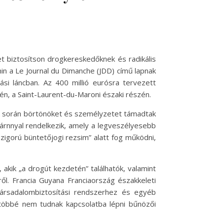
et biztosítson drogkereskedőknek és radikális
nin a Le Journal du Dimanche (JDD) című lapnak
si láncban. Az 400 millió eurósra tervezett
n, a Saint-Laurent-du-Maroni északi részén.
ek során börtönöket és személyzetet támadtak
zárnnyal rendelkezik, amely a legveszélyesebb
zigorú büntetőjogi rezsim” alatt fog működni,
 akik „a drogút kezdetén” találhatók, valamint
ől. Francia Guyana Franciaország északkeleti
a társadalombiztosítási rendszerhez és egyéb
„többé nem tudnak kapcsolatba lépni bűnözői