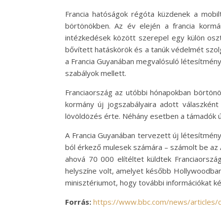
Francia hatóságok régóta küzdenek a mobilt
börtönökben. Az év elején a francia kormá
intézkedések között szerepel egy külön osz
bővített hatáskörök és a tanúk védelmét szolg
a Francia Guyanában megvalósuló létesítmény
szabályok mellett.
Franciaország az utóbbi hónapokban börtönö
kormány új jogszabályaira adott válaszként
lövöldözés érte. Néhány esetben a támadók úg
A Francia Guyanában tervezett új létesítmény
ból érkező mulesek számára – számolt be az A
ahová 70 000 elítéltet küldtek Franciaorszá
helyszíne volt, amelyet később Hollywoodban
minisztériumot, hogy további információkat ké
Forrás:
https://www.bbc.com/news/articles