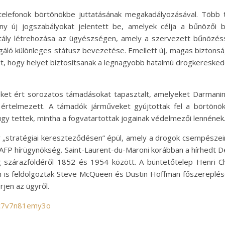
elefonok börtönökbe juttatásának megakadályozásával. Több tí
ny új jogszabályokat jelentett be, amelyek célja a bűnözői 
tály létrehozása az ügyészségen, amely a szervezett bűnözéss
áló különleges státusz bevezetése. Emellett új, magas biztonság
t, hogy helyet biztosítsanak a legnagyobb hatalmú drogkeresked
ket ért sorozatos támadásokat tapasztalt, amelyeket Darmanin 
 értelmezett. A támadók járműveket gyújtottak fel a börtönö
y tettek, mintha a fogvatartottak jogainak védelmezői lennének
 „stratégiai kereszteződésen” épül, amely a drogok csempészein
FP hírügynökség. Saint-Laurent-du-Maroni korábban a hírhedt Devi
g szárazföldéről 1852 és 1954 között. A büntetőtelep Henri Cha
 is feldolgoztak Steve McQueen és Dustin Hoffman főszereplés
rjen az ügyről.
/c7v7n81emy3o