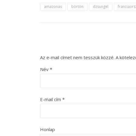
amazonas
börtön
dzsungel
franciaors
Az e-mail címet nem tesszük közzé.
A kötele
Név
*
E-mail cím
*
Honlap