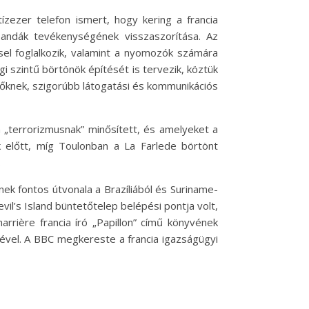
zezer telefon ismert, hogy kering a francia
bandák tevékenységének visszaszorítása. Az
el foglalkozik, valamint a nyomozók számára
i szintű börtönök építését is tervezik, köztük
őknek, szigorúbb látogatási és kommunikációs
„terrorizmusnak” minősített, és amelyeket a
k előtt, míg Toulonban a La Farlede börtönt
.
ek fontos útvonala a Brazíliából és Suriname-
l’s Island büntetőtelep belépési pontja volt,
rrière francia író „Papillon” című könyvének
ével. A BBC megkereste a francia igazságügyi