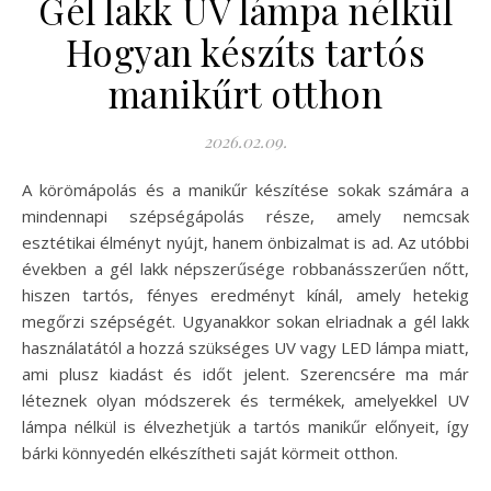
Gél lakk UV lámpa nélkül
Hogyan készíts tartós
manikűrt otthon
2026.02.09.
A körömápolás és a manikűr készítése sokak számára a
mindennapi szépségápolás része, amely nemcsak
esztétikai élményt nyújt, hanem önbizalmat is ad. Az utóbbi
években a gél lakk népszerűsége robbanásszerűen nőtt,
hiszen tartós, fényes eredményt kínál, amely hetekig
megőrzi szépségét. Ugyanakkor sokan elriadnak a gél lakk
használatától a hozzá szükséges UV vagy LED lámpa miatt,
ami plusz kiadást és időt jelent. Szerencsére ma már
léteznek olyan módszerek és termékek, amelyekkel UV
lámpa nélkül is élvezhetjük a tartós manikűr előnyeit, így
bárki könnyedén elkészítheti saját körmeit otthon.