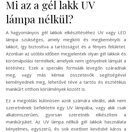
Mi az a gél lakk UV
lámpa nélkül?
A hagyományos gél lakkok elkészítéséhez UV vagy LED
lámpa szükséges, amely megköti és megkeményíti a
lakkot, így biztosítva a tartósságot és a fényes felületet.
Azonban az utóbbi időben megjelentek olyan gél lakkok és
körömápolási termékek, amelyek nem igényelnek lámpát a
kötéshez. Ezek a speciális formulák levegőn száradnak
meg, vagy más kémiai összetevők segítségével
keményednek meg, lehetővé téve a tartós és esztétikus
manikűrt otthoni körülmények között is.
Ez a megoldás különösen azok számára ideális, akik nem
szeretnének befektetni egy UV lámpába, vagy akik csak
alkalomszerűen, gyorsan szeretnék elkészíteni a
manikűrjüket. Az UV lámpa nélküli gél lakkok használata
kényelmes, egyszerű, és sok esetben kevésbé káros a