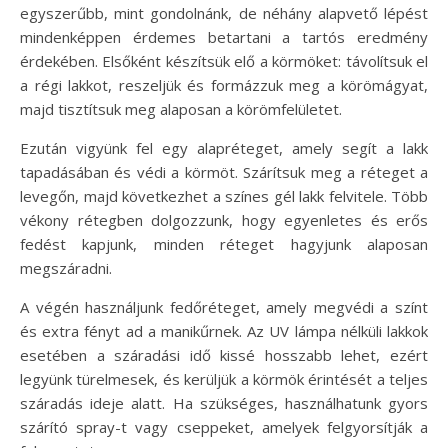
egyszerűbb, mint gondolnánk, de néhány alapvető lépést
mindenképpen érdemes betartani a tartós eredmény
érdekében. Elsőként készítsük elő a körmöket: távolítsuk el
a régi lakkot, reszeljük és formázzuk meg a körömágyat,
majd tisztítsuk meg alaposan a körömfelületet.
Ezután vigyünk fel egy alapréteget, amely segít a lakk
tapadásában és védi a körmöt. Szárítsuk meg a réteget a
levegőn, majd következhet a színes gél lakk felvitele. Több
vékony rétegben dolgozzunk, hogy egyenletes és erős
fedést kapjunk, minden réteget hagyjunk alaposan
megszáradni.
A végén használjunk fedőréteget, amely megvédi a színt
és extra fényt ad a manikűrnek. Az UV lámpa nélküli lakkok
esetében a száradási idő kissé hosszabb lehet, ezért
legyünk türelmesek, és kerüljük a körmök érintését a teljes
száradás ideje alatt. Ha szükséges, használhatunk gyors
szárító spray-t vagy cseppeket, amelyek felgyorsítják a