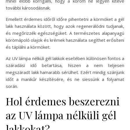
minél előbb korrigálni, hogy a köröm ne legyen kitéve
további károsodásnak.
Emellett érdemes időről időre pihentetni a körmöket a gél
lakk használata között, hogy azok regenerálódni tudjanak,
és megőrizzék egészségüket. A természetes alapanyagú
körömápoló olajok és krémek használata segíthet erősíteni
és táplálni a körmöket.
Az UV lámpa nélküli gél lakkok esetében különösen fontos a
száradási idő betartása, hiszen a nem teljesen
megszáradt lakk hamarabb sérülhet. Ezért mindig szánjunk
időt a manikűr készítésére, és ne siessünk a folyamat
során.
Hol érdemes beszerezni
az UV lámpa nélküli gél
lakkokat?