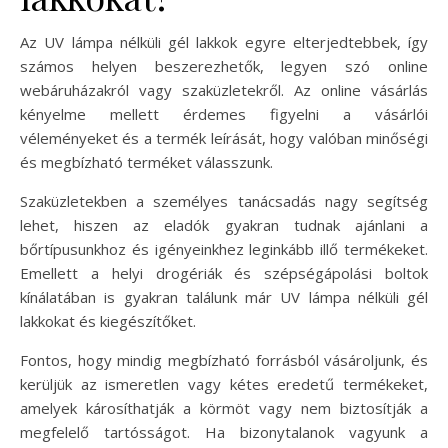
Az UV lámpa nélküli gél lakkok egyre elterjedtebbek, így
számos helyen beszerezhetők, legyen szó online
webáruházakról vagy szaküzletekről. Az online vásárlás
kényelme mellett érdemes figyelni a vásárlói
véleményeket és a termék leírását, hogy valóban minőségi
és megbízható terméket válasszunk.
Szaküzletekben a személyes tanácsadás nagy segítség
lehet, hiszen az eladók gyakran tudnak ajánlani a
bőrtípusunkhoz és igényeinkhez leginkább illő termékeket.
Emellett a helyi drogériák és szépségápolási boltok
kínálatában is gyakran találunk már UV lámpa nélküli gél
lakkokat és kiegészítőket.
Fontos, hogy mindig megbízható forrásból vásároljunk, és
kerüljük az ismeretlen vagy kétes eredetű termékeket,
amelyek károsíthatják a körmöt vagy nem biztosítják a
megfelelő tartósságot. Ha bizonytalanok vagyunk a