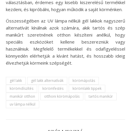
választásban, érdemes egy kisebb kiszerelésű termékkel
kezdeni, és kipróbálni, hogyan működik a saját körménken.
Összességében az UV lámpa nélküli gél lakkok nagyszerű
alternatívát kínálnak azok számára, akik tartós és szép
manikűrt szeretnének otthon készíteni anélkül, hogy
speciális eszközöket kellene beszerezniük vagy
használniuk. Megfelelő termékekkel és odafigyeléssel
könnyedén elérhetjük a kívánt hatást, és hosszabb ideig
élvezhetjük körmeink szépségét.
gél lakk
gél lakk alternatívák
körömápolás
körömdíszítés
körömfestés
körömlakk tippek
manikűr otthon
otthoni körömápolás
tartós manikűr
uv lámpa nélkül