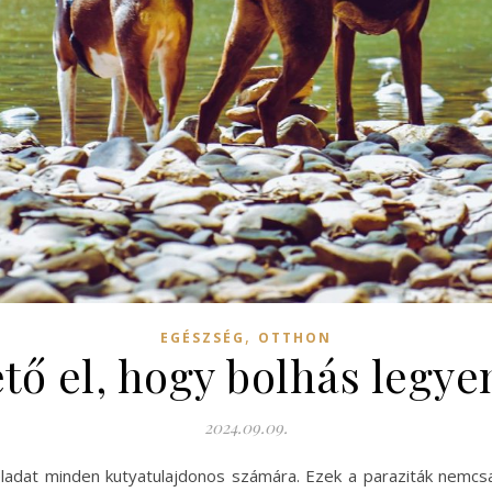
,
EGÉSZSÉG
OTTHON
ető el, hogy bolhás legye
2024.09.09.
feladat minden kutyatulajdonos számára. Ezek a paraziták nemc