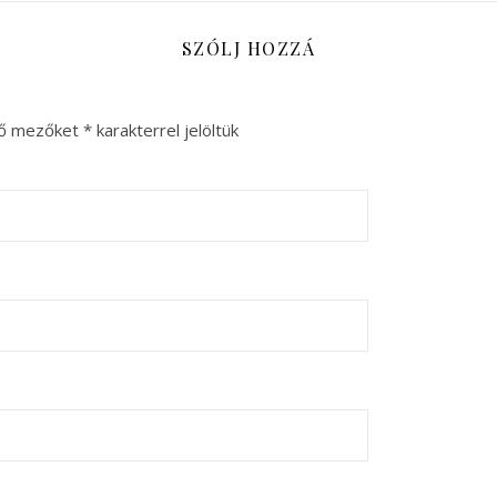
SZÓLJ HOZZÁ
ző mezőket
*
karakterrel jelöltük