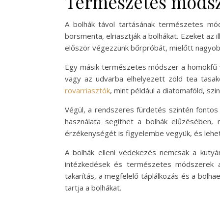
Természetes módsze
A bolhák távol tartásának természetes módsz
borsmenta, elriasztják a bolhákat. Ezeket az 
először végezzünk bőrpróbát, mielőtt nagyobb
Egy másik természetes módszer a homokfű vag
vagy az udvarba elhelyezett zöld tea tasak
rovarriasztók
, mint például a diatomaföld, sz
Végül, a rendszeres fürdetés szintén fontos
használata segíthet a bolhák elűzésében,
érzékenységét is figyelembe vegyük, és lehet
A bolhák elleni védekezés nemcsak a kutyá
intézkedések és természetes módszerek alk
takarítás, a megfelelő táplálkozás és a bol
tartja a bolhákat.