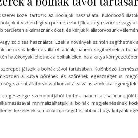
rek a bolhák távol tartásá
erei közé tartozik az illóolajok használata. Különböző illato
illóolajokat vízben hígítva permetezhetjük a kutya szőrére vagy a 
 területen alkalmaznánk őket, és kérjük ki állatorvosunk vélemén
y zöld tea használata. Ezek a növények szintén segíthetnek a 
ok nemcsak kellemes illatot adnak, hanem segíthetnek a bolhák
intén hatékonyak lehetnek a bolhák ellen, ha a kutya környezetébe
 szerepet játszik a bolhák távol tartásában. Különböző természe
 miközben a kutya bőrének és szőrének egészségét is megő
őség szerint állatorvossal konzultálva válasszunk ki a legmegfel
nk egészsége szempontjából fontos, hanem a családunk jólété
almazásával minimalizálhatjuk a bolhák megjelenésének kock
haellenes kezelések kombinációja segíthet abban, hogy kutyánk e