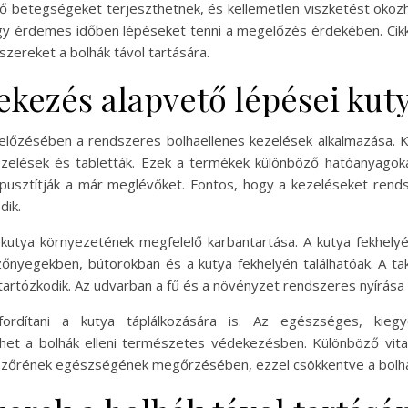
öző betegségeket terjeszthetnek, és kellemetlen viszketést okoz
gy érdemes időben lépéseket tenni a megelőzés érdekében. Cik
zereket a bolhák távol tartására.
ekezés alapvető lépései kut
előzésében a rendszeres bolhaellenes kezelések alkalmazása. K
kezelések és tabletták. Ezek a termékek különböző hatóanyago
lpusztítják a már meglévőket. Fontos, hogy a kezeléseket ren
dik.
kutya környezetének megfelelő karbantartása. A kutya fekhelyét 
őnyegekben, bútorokban és a kutya fekhelyén találhatóak. A tak
 tartózkodik. Az udvarban a fű és a növényzet rendszeres nyírása 
rdítani a kutya táplálkozására is. Az egészséges, kiegy
et a bolhák elleni természetes védekezésben. Különböző vita
s szőrének egészségének megőrzésében, ezzel csökkentve a bolh