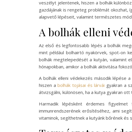
veszélyt jelentenek, hiszen a bolhák különb
gazdájának is rengeteg problémát okozhat, í
alapvető lépéseit, valamint természetes móds
A bolhák elleni véd
Az első és legfontosabb lépés a bolhák meg
mint például bolhairtó nyakörvek, spot-on 
bolhák megtelepedését a kutyán, valamint e
hónapokban, amikor a bolhák aktivitása fokozó
A bolhák elleni védekezés második lépése a 
hiszen a
bolhák tojásai és lárvái
gyakran a sz
átvizsgálni, különösen, ha a kutya gyakran ott
Harmadik lépésként érdemes figyelmet fo
immunrendszerének erősítéséhez, ami segíth
vitaminok, segíthetnek a kutyánk bőrének é