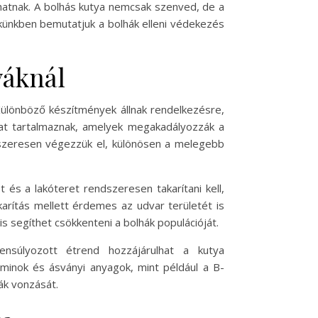
hatnak. A bolhás kutya nemcsak szenved, de a
künkben bemutatjuk a bolhák elleni védekezés
yáknál
ülönböző készítmények állnak rendelkezésre,
kat tartalmaznak, amelyek megakadályozzák a
dszeresen végezzük el, különösen a melegebb
és a lakóteret rendszeresen takarítani kell,
arítás mellett érdemes az udvar területét is
is segíthet csökkenteni a bolhák populációját.
ensúlyozott étrend hozzájárulhat a kutya
minok és ásványi anyagok, mint például a B-
ák vonzását.