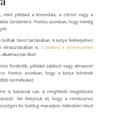
ra
k, mint például a levendula, a citrom vagy a
lakás területeire. Fontos azonban, hogy mindig
yét.
bolhák távol tartásában. A kutya fekhelyéhez
 elriasztásában is.
Ezenkívül a természetes
n alkalmazzuk őket.
tes fürdetők, például zabliszt vagy almaecet
rzi. Fontos azonban, hogy a kutya bőrének
előbb termékeket.
re is hatással van. A megfelelő megelőzési
ázatát. Ne felejtsük el, hogy a rendszeres
gészséges és boldog maradjon, miközben távol