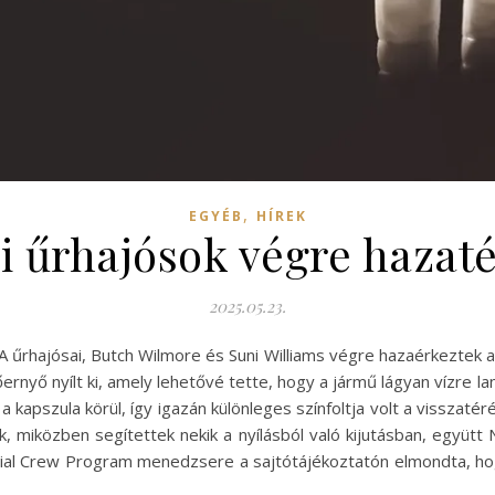
,
EGYÉB
HÍREK
i űrhajósok végre hazaté
2025.05.23.
A űrhajósai, Butch Wilmore és Suni Williams végre hazaérkeztek 
ernyő nyílt ki, amely lehetővé tette, hogy a jármű lágyan vízre la
a kapszula körül, így igazán különleges színfoltja volt a visszaté
k, miközben segítettek nekik a nyílásból való kijutásban, együt
al Crew Program menedzsere a sajtótájékoztatón elmondta, hogy