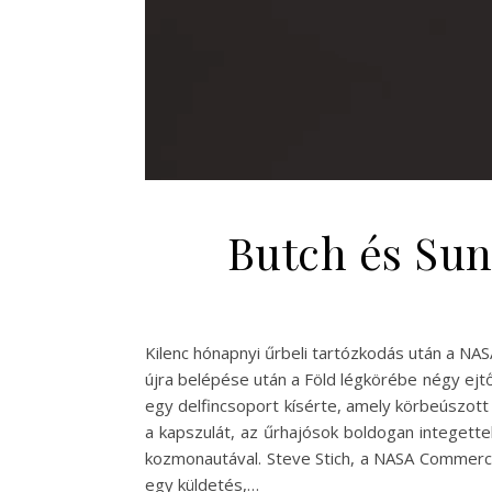
Butch és Sun
Kilenc hónapnyi űrbeli tartózkodás után a NAS
újra belépése után a Föld légkörébe négy ejtő
egy delfincsoport kísérte, amely körbeúszott 
a kapszulát, az űrhajósok boldogan integette
kozmonautával. Steve Stich, a NASA Commerci
egy küldetés,…