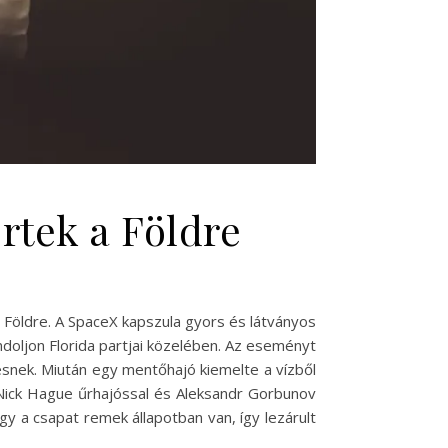
rtek a Földre
a Földre. A SpaceX kapszula gyors és látványos
ndoljon Florida partjai közelében. Az eseményt
résnek. Miután egy mentőhajó kiemelte a vízből
t Nick Hague űrhajóssal és Aleksandr Gorbunov
 a csapat remek állapotban van, így lezárult