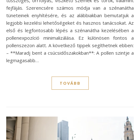
tüsszögés, orrfolyás, viszkető szemek és torok, valamint
fejfájás. Szerencsére számos módja van a szénanátha
tüneteinek enyhítésére, és az alábbiakban bemutatjuk a
legjobb kezelési lehetőségeket és hasznos tanácsokat. Az
első és legfontosabb lépés a szénanátha kezelésében a
pollenexpozíció minimalizálása. Ez különösen fontos a
pollenszezon alatt. A következő tippek segíthetnek ebben:
– **Maradj bent a csúcsidőszakokban**: A pollen szintje a
legmagasabb…
TOVÁBB