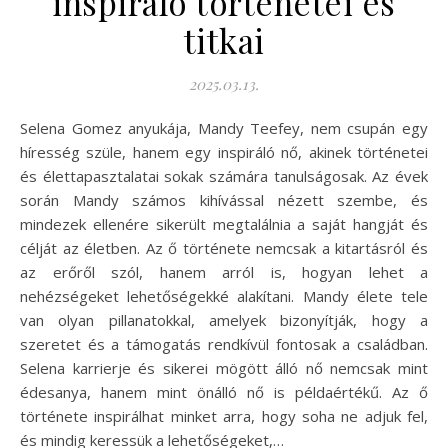
inspiráló történetei és
titkai
2025.03.13.
Selena Gomez anyukája, Mandy Teefey, nem csupán egy
híresség szüle, hanem egy inspiráló nő, akinek történetei
és élettapasztalatai sokak számára tanulságosak. Az évek
során Mandy számos kihívással nézett szembe, és
mindezek ellenére sikerült megtalálnia a saját hangját és
célját az életben. Az ő története nemcsak a kitartásról és
az erőről szól, hanem arról is, hogyan lehet a
nehézségeket lehetőségekké alakítani. Mandy élete tele
van olyan pillanatokkal, amelyek bizonyítják, hogy a
szeretet és a támogatás rendkívül fontosak a családban.
Selena karrierje és sikerei mögött álló nő nemcsak mint
édesanya, hanem mint önálló nő is példaértékű. Az ő
története inspirálhat minket arra, hogy soha ne adjuk fel,
és mindig keressük a lehetőségeket,…