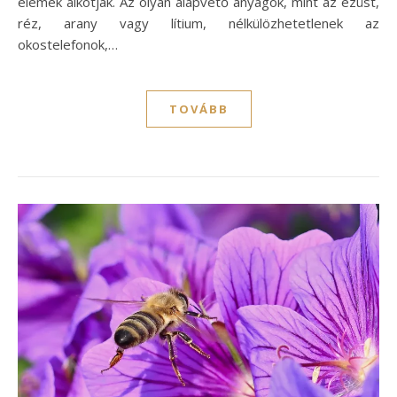
elemek alkotják. Az olyan alapvető anyagok, mint az ezüst,
réz, arany vagy lítium, nélkülözhetetlenek az
okostelefonok,…
TOVÁBB