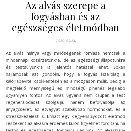
Az alvás szerepe a
fogyásban és az
egészséges életmódban
2026.05.14.
Az alvás hiánya vagy minőségének romlása nemcsak a
mindennapi közérzetünkre, de az egészségi állapotunkra
és testsúlyunkra is jelentős hatással lehet. Sokan
hajlamosak azt gondolni, hogy a fogyás kizárólag a
kalóriabevitel csökkentésén és a mozgáson múlik, pedig a
megfelelő mennyiségű és minőségű pihenés legalább
ugyanilyen fontos. Az alvás ugyanis nem csupán a test
regenerálódását szolgálja, hanem befolyásolja az
anyagcserét, az étvágyat szabályozó hormonokat, és a
stresszkezelést is. Emiatt egy kiegyensúlyozott életmód
részeként az alvásra érdemes külön figyelmet fordítani, ha
tartós és egészséges fogyásra vágyunk. Az alváshiány