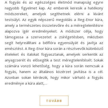
A fogyás és az egészséges életmód manapság egyre
nagyobb figyelmet kap. Az emberek keresik a hatékony
módszereket, amelyek segíthetnek elérni a kívánt
testsúlyt. Az egyik népszerű megoldás a Reg-Enor kúra,
amely a természetes összetevőire és a méregtelenítésre
alapozva ígér eredményeket. A módszer célja, hogy
támogassa a szervezetet a zsírégetésben, miközben
segít helyreállítani a bélflóra egyensúlyát és javítja az
emésztést. A Reg-Enor kúra során a résztvevők különböző
ételeket és italokat fogyasztanak, amelyek serkentik az
anyagcserét és elősegítik a test méregtelenítését. Sokak
számára vonzó lehetőség, hogy a kúra során nemcsak a
fogyás, hanem az általános közérzet javítása is a cél.
Azonban sokan kérdezik, hogy mikor várható a fogyás
eredménye a kúra alatt,…
TOVÁBB