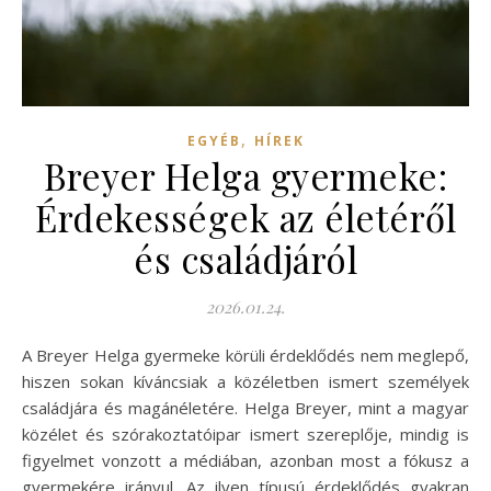
,
EGYÉB
HÍREK
Breyer Helga gyermeke:
Érdekességek az életéről
és családjáról
2026.01.24.
A Breyer Helga gyermeke körüli érdeklődés nem meglepő,
hiszen sokan kíváncsiak a közéletben ismert személyek
családjára és magánéletére. Helga Breyer, mint a magyar
közélet és szórakoztatóipar ismert szereplője, mindig is
figyelmet vonzott a médiában, azonban most a fókusz a
gyermekére irányul. Az ilyen típusú érdeklődés gyakran