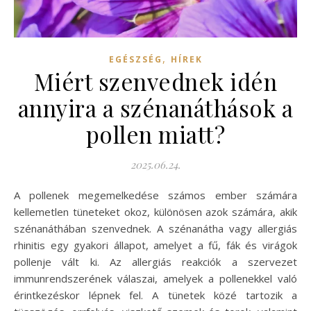
,
EGÉSZSÉG
HÍREK
Miért szenvednek idén
annyira a szénanáthások a
pollen miatt?
2025.06.24.
A pollenek megemelkedése számos ember számára
kellemetlen tüneteket okoz, különösen azok számára, akik
szénanáthában szenvednek. A szénanátha vagy allergiás
rhinitis egy gyakori állapot, amelyet a fű, fák és virágok
pollenje vált ki. Az allergiás reakciók a szervezet
immunrendszerének válaszai, amelyek a pollenekkel való
érintkezéskor lépnek fel. A tünetek közé tartozik a