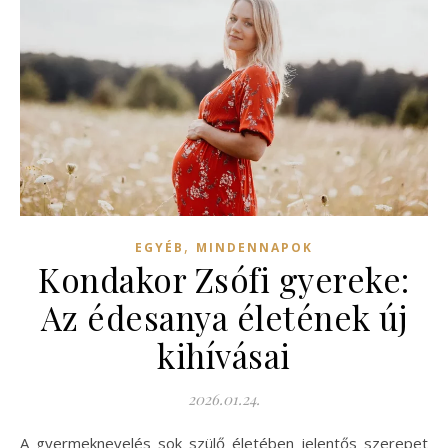
,
EGYÉB
MINDENNAPOK
Kondakor Zsófi gyereke:
Az édesanya életének új
kihívásai
2026.01.24.
A gyermeknevelés sok szülő életében jelentős szerepet