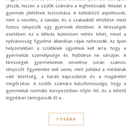
játszik, hiszen a szülők számára a legfontosabb feladat a
gyermek jólétének biztosítása. A különböző aspektusok,
mint a nevelés, a tanulás és a szabadidő eltöltése mind
fontos tényezők egy gyermek életében. A hírességek
esetében ez a kihívás különösen nehéz lehet, mivel a
nyilvánosság figyelme állandóan rájuk nehezedik. Az ilyen
helyzetekben a szülőknek ügyelniük kell arra, hogy a
gyermekük személyisége és fejlődése ne sérüljön. A
hírességek gyermekeinek nevelése során számos
tényezőt figyelembe kell venni, mint például a médiának
való kitettség, a baráti kapcsolatok és a magánélet
megőrzése. A szülők számára kulcsfontosságú, hogy a
gyermekük normális környezetben nőjön fel, és a lehető
legjobban támogassák őt a…
TOVÁBB