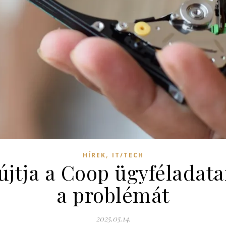
,
HÍREK
IT/TECH
jtja a Coop ügyféladatai
a problémát
2025.05.14.