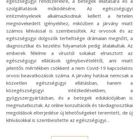
egészségügyi rendszerekre, a betegek ellátására és a
szolgáltatások működésére. Az egészségügyi
intézményeknek alkalmazkodniuk kellett a hirtelen
megnövekedett igényekhez, miközben a járvány miatt
számos kihívással is szembesültek. Az orvosok és az
egészségügyi dolgozók terheltsége drámaian megnőtt, a
diagnosztikai és kezelési folyamatok pedig átalakultak. Az
emberek félelme a vírustól sokakat elriasztott az
egészségügyi ellátások igénybevételétől, ami miatt
jelentős mértékben csökkent a nem Covid-19 kapcsolatos
orvosi beavatkozások száma. A járvány hatásai nemcsak a
közvetlen egészségügyi ellátásban, hanem a
közegészségügyi intézkedésekben, a
gyógyszergyártásban, és a betegek edukációjában is
megmutatkoztak. Az online konzultációk és távdiagnosztikai
megoldások elterjedése új lehetőségeket teremtett, de új
kihívásokkal is szembesítette az egészségügyi…