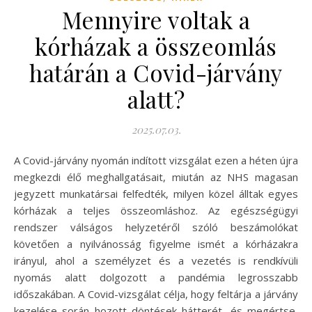
Mennyire voltak a
kórházak a összeomlás
határán a Covid-járvány
alatt?
2025.07.03.
A Covid-járvány nyomán indított vizsgálat ezen a héten újra
megkezdi élő meghallgatásait, miután az NHS magasan
jegyzett munkatársai felfedték, milyen közel álltak egyes
kórházak a teljes összeomláshoz. Az egészségügyi
rendszer válságos helyzetéről szóló beszámolókat
követően a nyilvánosság figyelme ismét a kórházakra
irányul, ahol a személyzet és a vezetés is rendkívüli
nyomás alatt dolgozott a pandémia legrosszabb
időszakában. A Covid-vizsgálat célja, hogy feltárja a járvány
kezelése során hozott döntések hátterét, és megértse,