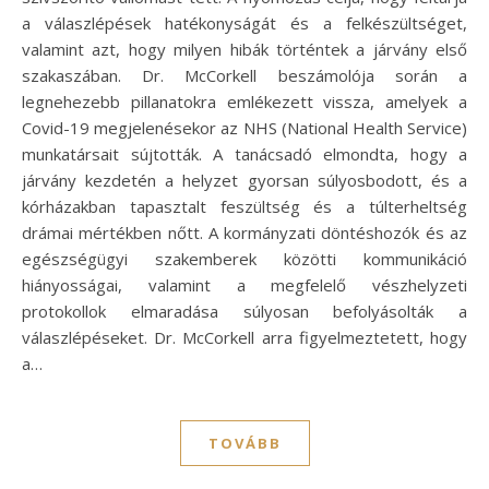
a válaszlépések hatékonyságát és a felkészültséget,
valamint azt, hogy milyen hibák történtek a járvány első
szakaszában. Dr. McCorkell beszámolója során a
legnehezebb pillanatokra emlékezett vissza, amelyek a
Covid-19 megjelenésekor az NHS (National Health Service)
munkatársait sújtották. A tanácsadó elmondta, hogy a
járvány kezdetén a helyzet gyorsan súlyosbodott, és a
kórházakban tapasztalt feszültség és a túlterheltség
drámai mértékben nőtt. A kormányzati döntéshozók és az
egészségügyi szakemberek közötti kommunikáció
hiányosságai, valamint a megfelelő vészhelyzeti
protokollok elmaradása súlyosan befolyásolták a
válaszlépéseket. Dr. McCorkell arra figyelmeztetett, hogy
a…
TOVÁBB