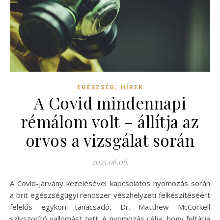
,
EGÉSZSÉG
HÍREK
A Covid mindennapi
rémálom volt – állítja az
orvos a vizsgálat során
2025.06.06.
A Covid-járvány kezelésével kapcsolatos nyomozás során
a brit egészségügyi rendszer vészhelyzeti felkészítéséért
felelős egykori tanácsadó, Dr. Matthew McCorkell
szívszorító vallomást tett. A nyomozás célja, hogy feltárja