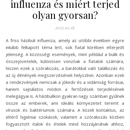
influenza és miért terjed
olyan gyorsan?
2025.10.18.
A friss házibuli influenza, amely az utóbbi években egyre
inkább felkapott téma lett, sok fiatal körében elterjedt
jelenség. A közösségi események, mint például a bulik és
összejövetelek, különösen vonzóak a fiatalok számára,
hiszen ezek a szórakozás, a barátokkal való találkozás és
az új élmények megszerzésének helyszínei. Azonban ezek
a rendezvények nemcsak a jókedv és a vidámság forrásai,
hanem sajnálatos módon a fertőzések terjedésének
melegágyai is. A házibulikon gyakran nagy számban gyűlnek
össze az emberek, ami ideális környezetet teremt a
vírusok és baktériumok számára. A közeli kontaktus, az
eltérő higiéniai szokások, valamint a szórakozás közben
fogyasztott italok és ételek mind hozzájárulnak ahhoz,