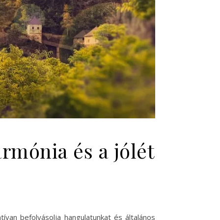
rmónia és a jólét
ívan befolyásolja hangulatunkat és általános