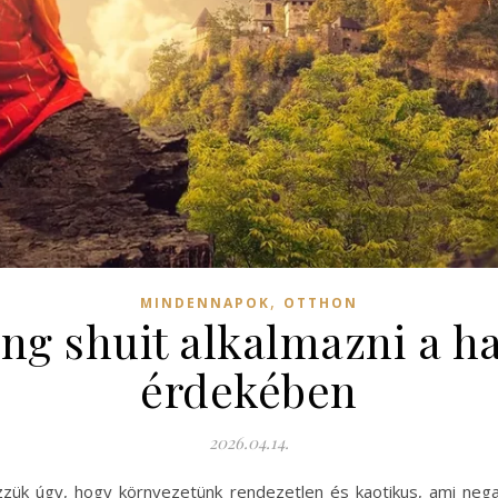
,
MINDENNAPOK
OTTHON
ng shuit alkalmazni a ha
érdekében
2026.04.14.
ük úgy, hogy környezetünk rendezetlen és kaotikus, ami negat