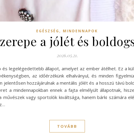
,
EGÉSZSÉG
MINDENNAPOK
zerepe a jólét és boldo
2026.05.21.
és legelégedettebb állapot, amelyet az ember átélhet. Ez a külö
ékenységben, az időérzékünk elhalványul, és minden figyelmünk
jelentősen hozzájárulnak a mentális jólét és a hosszú távú bo
et a mindennapokban ennek a fajta elmélyült állapotnak, hisze
a művészek vagy sportolók kiváltsága, hanem bárki számára elé
az…
TOVÁBB