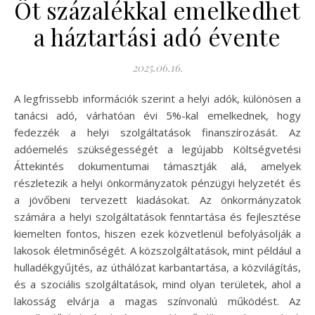
Öt százalékkal emelkedhet
a háztartási adó évente
2025.06.16.
A legfrissebb információk szerint a helyi adók, különösen a
tanácsi adó, várhatóan évi 5%-kal emelkednek, hogy
fedezzék a helyi szolgáltatások finanszírozását. Az
adóemelés szükségességét a legújabb Költségvetési
Áttekintés dokumentumai támasztják alá, amelyek
részletezik a helyi önkormányzatok pénzügyi helyzetét és
a jövőbeni tervezett kiadásokat. Az önkormányzatok
számára a helyi szolgáltatások fenntartása és fejlesztése
kiemelten fontos, hiszen ezek közvetlenül befolyásolják a
lakosok életminőségét. A közszolgáltatások, mint például a
hulladékgyűjtés, az úthálózat karbantartása, a közvilágítás,
és a szociális szolgáltatások, mind olyan területek, ahol a
lakosság elvárja a magas színvonalú működést. Az