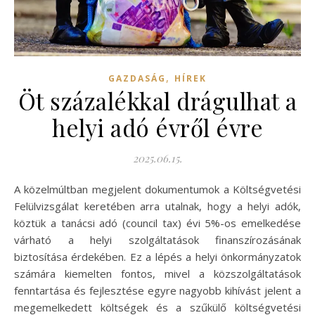
,
GAZDASÁG
HÍREK
Öt százalékkal drágulhat a
helyi adó évről évre
2025.06.15.
A közelmúltban megjelent dokumentumok a Költségvetési
Felülvizsgálat keretében arra utalnak, hogy a helyi adók,
köztük a tanácsi adó (council tax) évi 5%-os emelkedése
várható a helyi szolgáltatások finanszírozásának
biztosítása érdekében. Ez a lépés a helyi önkormányzatok
számára kiemelten fontos, mivel a közszolgáltatások
fenntartása és fejlesztése egyre nagyobb kihívást jelent a
megemelkedett költségek és a szűkülő költségvetési