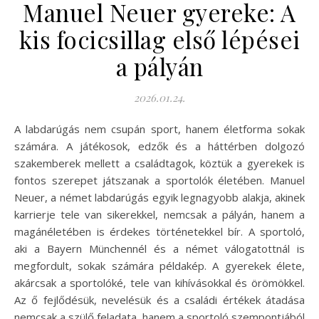
Manuel Neuer gyereke: A
kis focicsillag első lépései
a pályán
2026.01.24.
A labdarúgás nem csupán sport, hanem életforma sokak
számára. A játékosok, edzők és a háttérben dolgozó
szakemberek mellett a családtagok, köztük a gyerekek is
fontos szerepet játszanak a sportolók életében. Manuel
Neuer, a német labdarúgás egyik legnagyobb alakja, akinek
karrierje tele van sikerekkel, nemcsak a pályán, hanem a
magánéletében is érdekes történetekkel bír. A sportoló,
aki a Bayern Münchennél és a német válogatottnál is
megfordult, sokak számára példakép. A gyerekek élete,
akárcsak a sportolóké, tele van kihívásokkal és örömökkel.
Az ő fejlődésük, nevelésük és a családi értékek átadása
nemcsak a szülő feladata, hanem a sportoló szempontjából