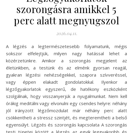
szorongásra amikkel 5
perc alatt megnyugszol
2026.04.11.
A légzés a legtermészetesebb folyamatunk, mégis
sokszor elfelejtjük, milyen nagy hatással lehet a
közérzetünkre. Amikor a szorongás megjelent az
életünkben, a testünk és az elménk gyorsan reagál,
gyakran légzési nehézségekkel, szapora szívveréssel,
vagy éppen elakadt gondolatokkal. Ilyenkor a
légzőgyakorlatok egyszerű, de hatékony eszközként
szolgálnak, hogy visszanyerjük a nyugalmunkat. Nem kell
órákig meditálni vagy elvonulni egy csendes helyre: néhány
jól irányzott légzőmozdulat már néhány perc alatt
csökkentheti a stressz szintjét, és megteremtheti a belső
egyensúlyt. Légzés és szorongás kapcsolata A szorongás
testi tünetei között a légzés az egyik leggyakoribb és