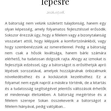
lépésre
2026.07.08.
A bátorság nem velünk született tulajdonság, hanem egy
olyan képesség, amely folyamatos fejlesztéssel erősödik.
Sokszor érezzük úgy, hogy a félelem vagy a bizonytalanság
visszatart attól, hogy kilépjünk a komfortzónánkból, vagy
hogy szembenézzünk az ismeretlennel. Pedig a bátorság
nem csak a hősök kiváltsága, hanem bárki számára
elérhető, ha tudatosan dolgozik rajta. Ahogy az izmokat is
fejlesztjük edzéssel, úgy a bátorságot is erősíthetjük apró
lépések sorozatával, amelyek hozzájárulnak önbizalmunk
növekedéséhez és a kockázatok kezeléséhez. Ez a
folyamat nem egyik napról a másikra történik, de a kitartás
és a tudatosság segítségével jelentős változások érhetők
el mindennapi életünkben. A bátorság megértése és a
félelem szerepe Sokan összekeverik a bátorságot a
félelem hiányával, pedig valójában…