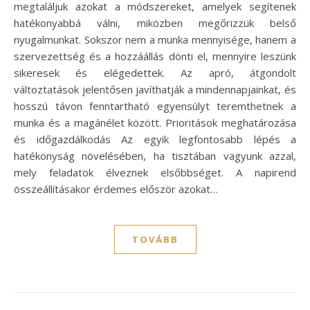
megtaláljuk azokat a módszereket, amelyek segítenek
hatékonyabbá válni, miközben megőrizzük belső
nyugalmunkat. Sokszor nem a munka mennyisége, hanem a
szervezettség és a hozzáállás dönti el, mennyire leszünk
sikeresek és elégedettek. Az apró, átgondolt
változtatások jelentősen javíthatják a mindennapjainkat, és
hosszú távon fenntartható egyensúlyt teremthetnek a
munka és a magánélet között. Prioritások meghatározása
és időgazdálkodás Az egyik legfontosabb lépés a
hatékonyság növelésében, ha tisztában vagyunk azzal,
mely feladatok élveznek elsőbbséget. A napirend
összeállításakor érdemes először azokat…
TOVÁBB