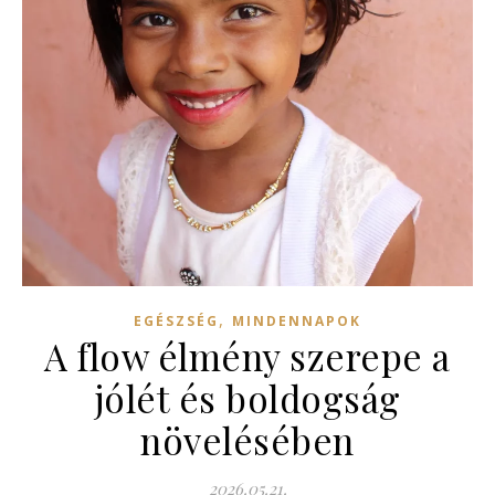
,
EGÉSZSÉG
MINDENNAPOK
A flow élmény szerepe a
jólét és boldogság
növelésében
2026.05.21.