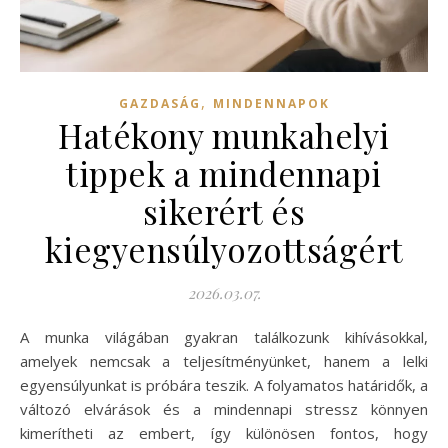
,
GAZDASÁG
MINDENNAPOK
Hatékony munkahelyi
tippek a mindennapi
sikerért és
kiegyensúlyozottságért
2026.03.07.
A munka világában gyakran találkozunk kihívásokkal,
amelyek nemcsak a teljesítményünket, hanem a lelki
egyensúlyunkat is próbára teszik. A folyamatos határidők, a
változó elvárások és a mindennapi stressz könnyen
kimerítheti az embert, így különösen fontos, hogy