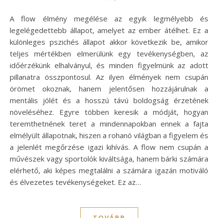
A flow élmény megélése az egyik legmélyebb és
legelégedettebb állapot, amelyet az ember átélhet. Ez a
különleges pszichés állapot akkor következik be, amikor
teljes mértékben elmerülünk egy tevékenységben, az
időérzékünk elhalványul, és minden figyelmünk az adott
pillanatra összpontosul. Az ilyen élmények nem csupán
örömet okoznak, hanem jelentősen hozzájárulnak a
mentális jólét és a hosszú távú boldogság érzetének
növeléséhez. Egyre többen keresik a módját, hogyan
teremthetnének teret a mindennapokban ennek a fajta
elmélyült állapotnak, hiszen a rohanó világban a figyelem és
a jelenlét megőrzése igazi kihívás. A flow nem csupán a
művészek vagy sportolók kiváltsága, hanem bárki számára
elérhető, aki képes megtalálni a számára igazán motiváló
és élvezetes tevékenységeket. Ez az…
TOVÁBB