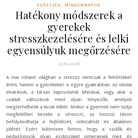
,
EGÉSZSÉG
MINDENNAPOK
Hatékony módszerek a
gyerekek
stresszkezelésére és lelki
egyensúlyuk megőrzésére
2026.07.08.
A mai rohanó világban a stressz nemcsak a felnőtteket
érinti, hanem a gyerekeket is egyre gyakrabban. Az iskolai
elvárások, a társas kapcsolatok kihívásai, vagy akár a
családi változások mind olyan tényezők, amelyek
megterhelhetik a kicsik lelkét. Amikor a gyermek nem tudja
megfelelően kezelni a stresszt, az hosszú távon
befolyásolhatja a fejlődését, önbizalmát és általános
jólétét. Ezért különösen fontos, hogy a szülők és
pedagógusok olyan eszközöket ismerjenek meg és