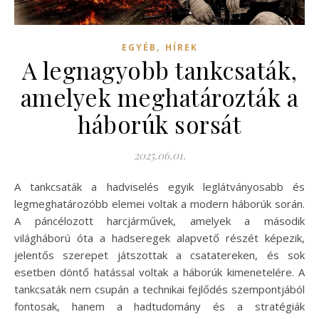
,
EGYÉB
HÍREK
A legnagyobb tankcsaták,
amelyek meghatározták a
háborúk sorsát
2025.06.01.
A tankcsaták a hadviselés egyik leglátványosabb és
legmeghatározóbb elemei voltak a modern háborúk során.
A páncélozott harcjárművek, amelyek a második
világháború óta a hadseregek alapvető részét képezik,
jelentős szerepet játszottak a csatatereken, és sok
esetben döntő hatással voltak a háborúk kimenetelére. A
tankcsaták nem csupán a technikai fejlődés szempontjából
fontosak, hanem a hadtudomány és a stratégiák