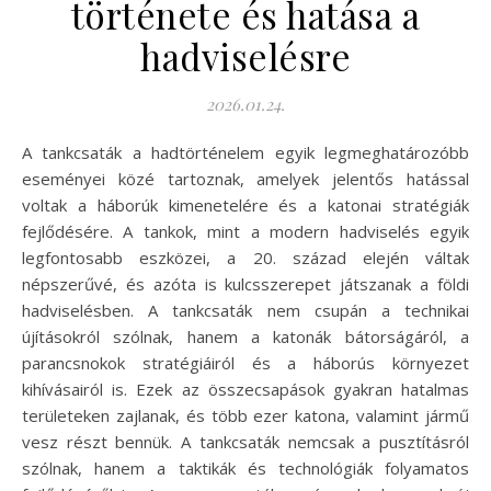
története és hatása a
hadviselésre
2026.01.24.
A tankcsaták a hadtörténelem egyik legmeghatározóbb
eseményei közé tartoznak, amelyek jelentős hatással
voltak a háborúk kimenetelére és a katonai stratégiák
fejlődésére. A tankok, mint a modern hadviselés egyik
legfontosabb eszközei, a 20. század elején váltak
népszerűvé, és azóta is kulcsszerepet játszanak a földi
hadviselésben. A tankcsaták nem csupán a technikai
újításokról szólnak, hanem a katonák bátorságáról, a
parancsnokok stratégiáiról és a háborús környezet
kihívásairól is. Ezek az összecsapások gyakran hatalmas
területeken zajlanak, és több ezer katona, valamint jármű
vesz részt bennük. A tankcsaták nemcsak a pusztításról
szólnak, hanem a taktikák és technológiák folyamatos