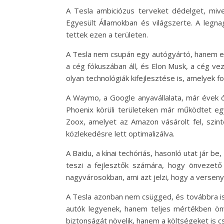
A Tesla ambiciózus terveket dédelget, mive
Egyesült Államokban és világszerte. A legn
tettek ezen a területen.
A Tesla nem csupán egy autógyártó, hanem egy
a cég fókuszában áll, és Elon Musk, a cég v
olyan technológiák kifejlesztése is, amelyek f
A Waymo, a Google anyavállalata, már évek ót
Phoenix körüli területeken már működtet eg
Zoox, amelyet az Amazon vásárolt fel, szint
közlekedésre lett optimalizálva.
A Baidu, a kínai techóriás, hasonló utat jár b
teszi a fejlesztők számára, hogy önvezető
nagyvárosokban, ami azt jelzi, hogy a verseny
A Tesla azonban nem csügged, és továbbra is 
autók legyenek, hanem teljes mértékben önv
biztonságát növelik, hanem a költségeket is c