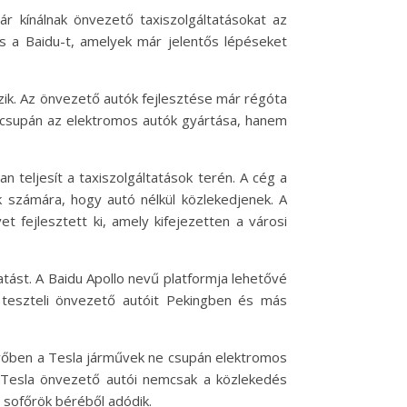
r kínálnak önvezető taxiszolgáltatásokat az
s a Baidu-t, amelyek már jelentős lépéseket
zik. Az önvezető autók fejlesztése már régóta
m csupán az elektromos autók gyártása, hanem
 teljesít a taxiszolgáltatások terén. A cég a
 számára, hogy autó nélkül közlekedjenek. A
 fejlesztett ki, amely kifejezetten a városi
tatást. A Baidu Apollo nevű platformja lehetővé
 teszteli önvezető autóit Pekingben és más
jövőben a Tesla járművek ne csupán elektromos
a Tesla önvezető autói nemcsak a közlekedés
i sofőrök béréből adódik.