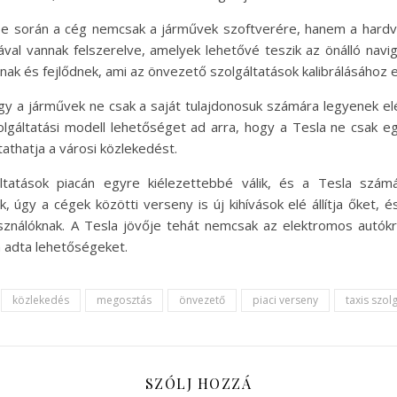
se során a cég nemcsak a járművek szoftverére, hanem a hardve
l vannak felszerelve, amelyek lehetővé teszik az önálló navigáci
nak és fejlődnek, ami az önvezető szolgáltatások kalibrálásához 
ogy a járművek ne csak a saját tulajdonosuk számára legyenek e
olgáltatási modell lehetőséget ad arra, hogy a Tesla ne csak e
athatja a városi közlekedést.
ltatások piacán egyre kiélezettebbé válik, és a Tesla szám
k, úgy a cégek közötti verseny is új kihívások elé állítja őket, 
asználóknak. A Tesla jövője tehát nemcsak az elektromos autókró
a adta lehetőségeket.
közlekedés
megosztás
önvezető
piaci verseny
taxis szol
SZÓLJ HOZZÁ