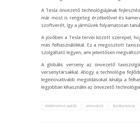
A Tesla önvezető technológiájának fejleszté
már most is rengeteg érzékelővel és kameráva
szoftverét, így a járművek folyamatosan tanul
A jövőben a Tesla tervei között szerepel, h
más felhasználókkal. Ez a megosztott taxisz
szolgáltató legyen, ami jelentősen megváltozt
A globális verseny az önvezető taxiszolgá
versenytársakkal. Ahogy a technológia fejlődi
leginnovatívabb megoldásokat kínálja a felh
legjobban kihasználni az önvezető technológi
elektromos autók
innováció
konkurencia