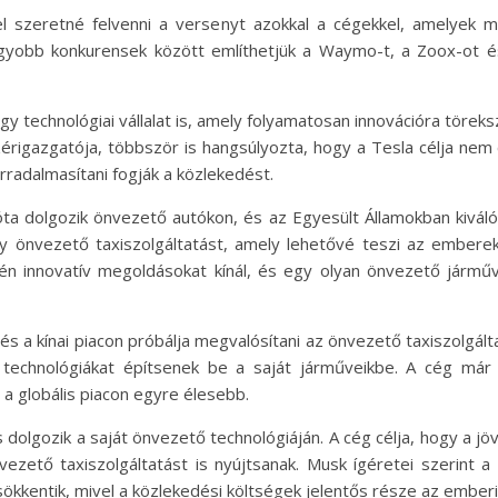
l szeretné felvenni a versenyt azokkal a cégekkel, amelyek má
agyobb konkurensek között említhetjük a Waymo-t, a Zoox-ot é
 technológiai vállalat is, amely folyamatosan innovációra töreks
ezérigazgatója, többször is hangsúlyozta, hogy a Tesla célja ne
orradalmasítani fogják a közlekedést.
a dolgozik önvezető autókon, és az Egyesült Államokban kiválóan
y önvezető taxiszolgáltatást, amely lehetővé teszi az emberek
én innovatív megoldásokat kínál, és egy olyan önvezető járművet
e, és a kínai piacon próbálja megvalósítani az önvezető taxiszolgál
 technológiákat építsenek be a saját járműveikbe. A cég már
 a globális piacon egyre élesebb.
dolgozik a saját önvezető technológiáján. A cég célja, hogy a 
ezető taxiszolgáltatást is nyújtsanak. Musk ígéretei szerint 
sökkentik, mivel a közlekedési költségek jelentős része az ember