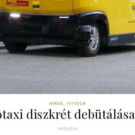
,
HÍREK
IT/TECH
otaxi diszkrét debütálás
2025.07.12.