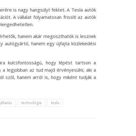
rére is nagy hangsúlyt fektet. A Tesla autók
ót. A vállalat folyamatosan frissíti az autók
elengedhetetlen.
lérhetők, hanem akár megoszthatók is lesznek
gy autógyártó, hanem egy újfajta közlekedési
ára kulcsfontosságú, hogy lépést tartson a
és a legjobban az tud majd érvényesülni, aki a
l szól, hanem arról is, hogy miként tudják a
gáltatás
technológia
tesla